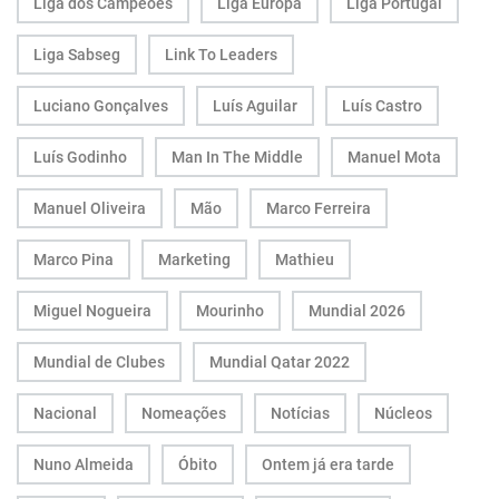
Liga dos Campeões
Liga Europa
Liga Portugal
Liga Sabseg
Link To Leaders
Luciano Gonçalves
Luís Aguilar
Luís Castro
Luís Godinho
Man In The Middle
Manuel Mota
Manuel Oliveira
Mão
Marco Ferreira
Marco Pina
Marketing
Mathieu
Miguel Nogueira
Mourinho
Mundial 2026
Mundial de Clubes
Mundial Qatar 2022
Nacional
Nomeações
Notícias
Núcleos
Nuno Almeida
Óbito
Ontem já era tarde