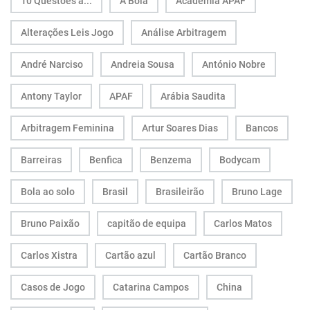
10 Questões a...
A Bola
Academia APAF
Alterações Leis Jogo
Análise Arbitragem
André Narciso
Andreia Sousa
António Nobre
Antony Taylor
APAF
Arábia Saudita
Arbitragem Feminina
Artur Soares Dias
Bancos
Barreiras
Benfica
Benzema
Bodycam
Bola ao solo
Brasil
Brasileirão
Bruno Lage
Bruno Paixão
capitão de equipa
Carlos Matos
Carlos Xistra
Cartão azul
Cartão Branco
Casos de Jogo
Catarina Campos
China