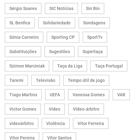
Sérgio Soares
SIC Notícias
Sin Bin
SL Benfica
Solidariedade
Sondagens
Sónia Carneiro
Sporting CP
SportTv
Substituições
Sugestões
Supertaça
Szimon Marciniak
Taça da Liga
Taça Portugal
Taremi
Televisão
Tempo útil de jogo
Tiago Martins
UEFA
Vanessa Gomes
VAR
Victor Gomes
Vídeo
Vídeo-árbitro
videoárbitro
Violência
Vitor Ferreira
Vítor Pereira
Vítor Santos