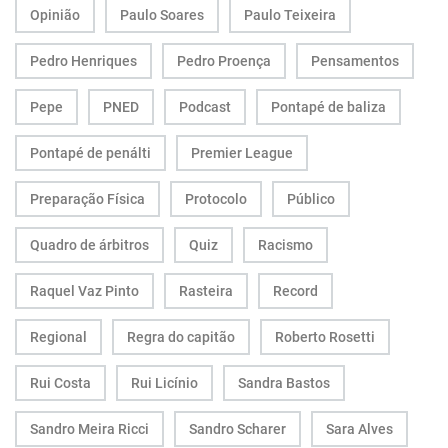
Opinião
Paulo Soares
Paulo Teixeira
Pedro Henriques
Pedro Proença
Pensamentos
Pepe
PNED
Podcast
Pontapé de baliza
Pontapé de penálti
Premier League
Preparação Física
Protocolo
Público
Quadro de árbitros
Quiz
Racismo
Raquel Vaz Pinto
Rasteira
Record
Regional
Regra do capitão
Roberto Rosetti
Rui Costa
Rui Licínio
Sandra Bastos
Sandro Meira Ricci
Sandro Scharer
Sara Alves