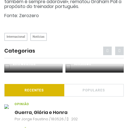
também é sempre adorável», rematou Graham Poll a
propósito do treinador português.
Fonte: Zerozero
Internacional
Notícias
Categorias
Entrevistas
Análises
RECENTES
POPULARES
OPINIÃO
Guerra, Glória e Honra
Por
Jorge Faustino
/ 18.05.26 /
202