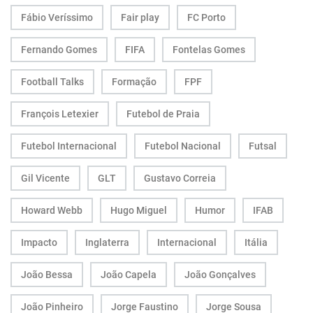
Fábio Veríssimo
Fair play
FC Porto
Fernando Gomes
FIFA
Fontelas Gomes
Football Talks
Formação
FPF
François Letexier
Futebol de Praia
Futebol Internacional
Futebol Nacional
Futsal
Gil Vicente
GLT
Gustavo Correia
Howard Webb
Hugo Miguel
Humor
IFAB
Impacto
Inglaterra
Internacional
Itália
João Bessa
João Capela
João Gonçalves
João Pinheiro
Jorge Faustino
Jorge Sousa