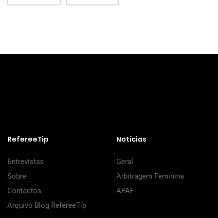
RefereeTip
Notícias
Entrevistas
Geral
Sobre
Arbitragem Feminina
Contactos
APAF
Arquivo Blog RefereeTip