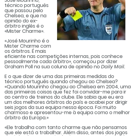
José Mourinho,
técnico português
que passou pelo
Chelsea, e que na
opinião do ex-
árbitro inglês é o
«Mister Charme».
«José Mourinho é o
Mister Charme com
os árbitros. É mais
eficiente nas competições internas, pois conhece
pessoalmente cada árbitro», começou por dizer
Graham Poll na sua coluna de opinião no
Daily Mail.
E o que dizer de uma das primeiras medidas do
técnico português quando chegou ao Chelsea?
«Quando Mourinho chegou ao Chelsea em 2004, uma
das primeiras coisas que fez foi convidar-me para ir
ao centro de treinos do clube. Ele sabia que eu era
um dos melhores árbitros do país e acabei por dirigir
seis jogos da sua equipa nessa época. Foi muito
charmoso e apresentou-me à equipa como o melhor
árbitro da Europa.»
«Ele trabalha com tanto charme que não pensamos
que ele está a trabalhar. Além disso, antes dos jogos