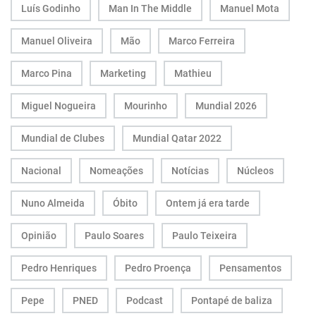
Luís Godinho
Man In The Middle
Manuel Mota
Manuel Oliveira
Mão
Marco Ferreira
Marco Pina
Marketing
Mathieu
Miguel Nogueira
Mourinho
Mundial 2026
Mundial de Clubes
Mundial Qatar 2022
Nacional
Nomeações
Notícias
Núcleos
Nuno Almeida
Óbito
Ontem já era tarde
Opinião
Paulo Soares
Paulo Teixeira
Pedro Henriques
Pedro Proença
Pensamentos
Pepe
PNED
Podcast
Pontapé de baliza