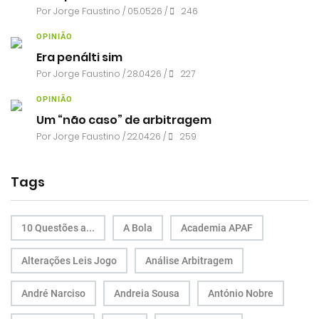
Por
Jorge Faustino
/ 05.05.26 /
246
OPINIÃO
Era penálti sim
Por
Jorge Faustino
/ 28.04.26 /
227
OPINIÃO
Um “não caso” de arbitragem
Por
Jorge Faustino
/ 22.04.26 /
259
Tags
10 Questões a...
A Bola
Academia APAF
Alterações Leis Jogo
Análise Arbitragem
André Narciso
Andreia Sousa
António Nobre