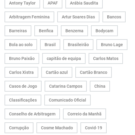
Antony Taylor
APAF
Arábia Saudita
Arbitragem Feminina
Artur Soares Dias
Bancos
Barreiras
Benfica
Benzema
Bodycam
Bola ao solo
Brasil
Brasileirão
Bruno Lage
Bruno Paixão
capitão de equipa
Carlos Matos
Carlos Xistra
Cartão azul
Cartão Branco
Casos de Jogo
Catarina Campos
China
Classificações
Comunicado Oficial
Conselho de Arbitragem
Correio da Manhã
Corrupção
Cosme Machado
Covid-19