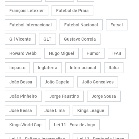
François Letexier
Futebol de Praia
Futebol Internacional
Futebol Nacional
Futsal
Gil Vicente
GLT
Gustavo Correia
Howard Webb
Hugo Miguel
Humor
IFAB
Impacto
Inglaterra
Internacional
Itália
João Bessa
João Capela
João Gonçalves
João Pinheiro
Jorge Faustino
Jorge Sousa
José Bessa
José Lima
Kings League
Kings World Cup
Lei 11 - Fora de Jogo