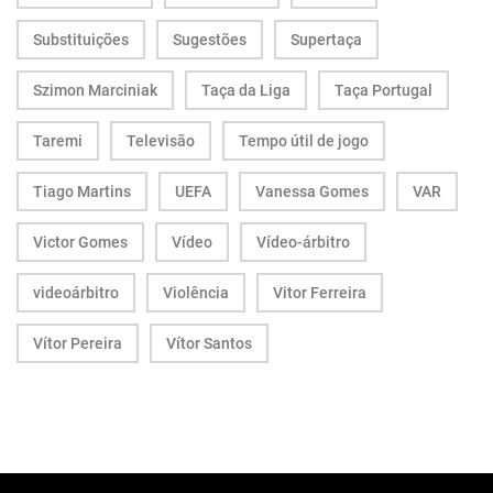
Substituições
Sugestões
Supertaça
Szimon Marciniak
Taça da Liga
Taça Portugal
Taremi
Televisão
Tempo útil de jogo
Tiago Martins
UEFA
Vanessa Gomes
VAR
Victor Gomes
Vídeo
Vídeo-árbitro
videoárbitro
Violência
Vitor Ferreira
Vítor Pereira
Vítor Santos