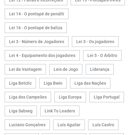
Lei 12 - Faltas e incorreções
Lei 13 - Pontapés-livres
Lei 14 - O pontapé de penálti
Lei 16 - O pontapé de baliza
Lei 3 - Número de Jogadores
Lei 3 - Os jogadores
Lei 4 - Equipamento dos jogadores
Lei 5 - O Árbitro
Lei da Vantagem
Leis de Jogo
Liderança
Liga Betclic
Liga Bwin
Liga das Nações
Liga dos Campeões
Liga Europa
Liga Portugal
Liga Sabseg
Link To Leaders
Luciano Gonçalves
Luís Aguilar
Luís Castro