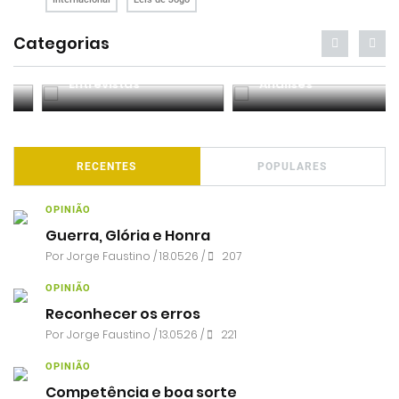
Categorias
Entrevistas
Análises
RECENTES
POPULARES
OPINIÃO
Guerra, Glória e Honra
Por
Jorge Faustino
/ 18.05.26 /
207
OPINIÃO
Reconhecer os erros
Por
Jorge Faustino
/ 13.05.26 /
221
OPINIÃO
Competência e boa sorte