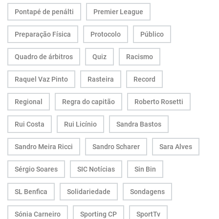
Pontapé de penálti
Premier League
Preparação Física
Protocolo
Público
Quadro de árbitros
Quiz
Racismo
Raquel Vaz Pinto
Rasteira
Record
Regional
Regra do capitão
Roberto Rosetti
Rui Costa
Rui Licínio
Sandra Bastos
Sandro Meira Ricci
Sandro Scharer
Sara Alves
Sérgio Soares
SIC Notícias
Sin Bin
SL Benfica
Solidariedade
Sondagens
Sónia Carneiro
Sporting CP
SportTv