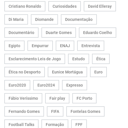
Cristiano Ronaldo
Curiosidades
David Elleray
Di Maria
Diomande
Documentação
Documentário
Duarte Gomes
Eduardo Coelho
Egipto
Empurrar
ENAJ
Entrevista
Esclarecimento Leis de Jogo
Estudo
Ética
Ética no Desporto
Eunice Mortágua
Euro
Euro2020
Euro2024
Expresso
Fábio Veríssimo
Fair play
FC Porto
Fernando Gomes
FIFA
Fontelas Gomes
Football Talks
Formação
FPF