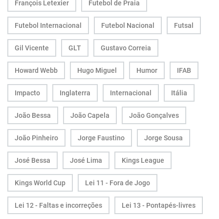
François Letexier
Futebol de Praia
Futebol Internacional
Futebol Nacional
Futsal
Gil Vicente
GLT
Gustavo Correia
Howard Webb
Hugo Miguel
Humor
IFAB
Impacto
Inglaterra
Internacional
Itália
João Bessa
João Capela
João Gonçalves
João Pinheiro
Jorge Faustino
Jorge Sousa
José Bessa
José Lima
Kings League
Kings World Cup
Lei 11 - Fora de Jogo
Lei 12 - Faltas e incorreções
Lei 13 - Pontapés-livres