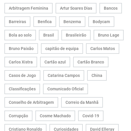
Arbitragem Feminina
Artur Soares Dias
Bancos
Barreiras
Benfica
Benzema
Bodycam
Bola ao solo
Brasil
Brasileirão
Bruno Lage
Bruno Paixão
capitão de equipa
Carlos Matos
Carlos Xistra
Cartão azul
Cartão Branco
Casos de Jogo
Catarina Campos
China
Classificações
Comunicado Oficial
Conselho de Arbitragem
Correio da Manhã
Corrupção
Cosme Machado
Covid-19
Cristiano Ronaldo
Curiosidades
David Elleray