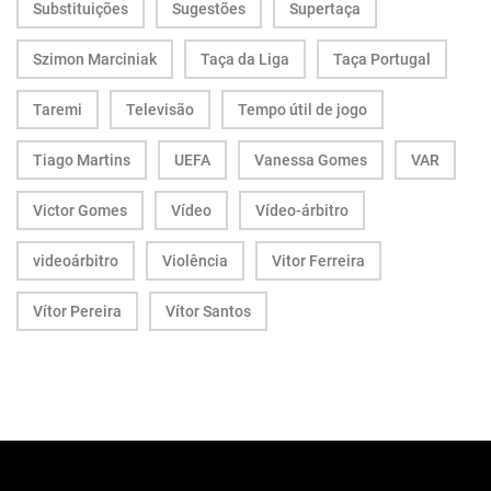
Substituições
Sugestões
Supertaça
Szimon Marciniak
Taça da Liga
Taça Portugal
Taremi
Televisão
Tempo útil de jogo
Tiago Martins
UEFA
Vanessa Gomes
VAR
Victor Gomes
Vídeo
Vídeo-árbitro
videoárbitro
Violência
Vitor Ferreira
Vítor Pereira
Vítor Santos