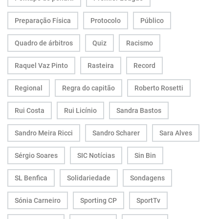
Preparação Física
Protocolo
Público
Quadro de árbitros
Quiz
Racismo
Raquel Vaz Pinto
Rasteira
Record
Regional
Regra do capitão
Roberto Rosetti
Rui Costa
Rui Licínio
Sandra Bastos
Sandro Meira Ricci
Sandro Scharer
Sara Alves
Sérgio Soares
SIC Notícias
Sin Bin
SL Benfica
Solidariedade
Sondagens
Sónia Carneiro
Sporting CP
SportTv