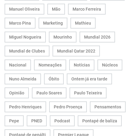
Manuel Oliveira
Mão
Marco Ferreira
Marco Pina
Marketing
Mathieu
Miguel Nogueira
Mourinho
Mundial 2026
Mundial de Clubes
Mundial Qatar 2022
Nacional
Nomeações
Notícias
Núcleos
Nuno Almeida
Óbito
Ontem já era tarde
Opinião
Paulo Soares
Paulo Teixeira
Pedro Henriques
Pedro Proença
Pensamentos
Pepe
PNED
Podcast
Pontapé de baliza
Pontapé de penálti
Premier League