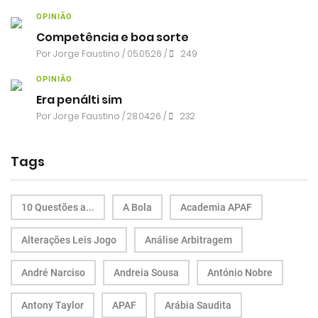
OPINIÃO
Competência e boa sorte
Por
Jorge Faustino
/ 05.05.26 /
249
OPINIÃO
Era penálti sim
Por
Jorge Faustino
/ 28.04.26 /
232
Tags
10 Questões a...
A Bola
Academia APAF
Alterações Leis Jogo
Análise Arbitragem
André Narciso
Andreia Sousa
António Nobre
Antony Taylor
APAF
Arábia Saudita