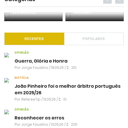
Entrevistas
Análises
RECENTES
POPULARES
OPINIÃO
Guerra, Glória e Honra
Por
Jorge Faustino
/ 18.05.26 /
210
NOTÍCIA
João Pinheiro foi o melhor árbitro português
em 2025/26
Por RefereeTip / 13.05.26 /
10
OPINIÃO
Reconhecer os erros
Por
Jorge Faustino
/ 13.05.26 /
225