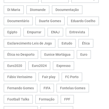
Di Maria
Diomande
Documentação
Documentário
Duarte Gomes
Eduardo Coelho
Egipto
Empurrar
ENAJ
Entrevista
Esclarecimento Leis de Jogo
Estudo
Ética
Ética no Desporto
Eunice Mortágua
Euro
Euro2020
Euro2024
Expresso
Fábio Veríssimo
Fair play
FC Porto
Fernando Gomes
FIFA
Fontelas Gomes
Football Talks
Formação
FPF