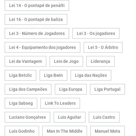
Lei 14 - O pontapé de penálti
Lei 16 - O pontapé de baliza
Lei 3 - Número de Jogadores
Lei 3 - Os jogadores
Lei 4 - Equipamento dos jogadores
Lei 5 - O Árbitro
Lei da Vantagem
Leis de Jogo
Liderança
Liga Betclic
Liga Bwin
Liga das Nações
Liga dos Campeões
Liga Europa
Liga Portugal
Liga Sabseg
Link To Leaders
Luciano Gonçalves
Luís Aguilar
Luís Castro
Luís Godinho
Man In The Middle
Manuel Mota