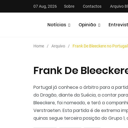
07 Aug, 2026
Sobre
Contactos
Arquivo B
Notícias
Opinião
Entrevis
Home
Arquivo
Frank De Bleeckere no Portugal
Frank De Bleeckere
stas
Análises
Podcasts
Portugal já conhece o árbitro para a partid
do Dragão, diante da Suécia, a contar par
Bleeckere, foi nomeado, e terá a companh
Verstraeten. Esta partida é de extrema im
quinas segue terceira posição do Grupo 1