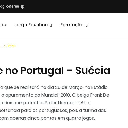
log RefereeTip
tas
Jorge Faustino
Formação
 – Suécia
 no Portugal – Suécia
Notícias
Opiniões
a que se realizará no dia 28 de Março, no Estádio
a o apuramento do Mundial-2010. O belga Frank De
ia dos compatriotas Peter Herman e Alex
portância para os portugueses, pois a turma das
, com apenas cinco pontos em quatro jogos.