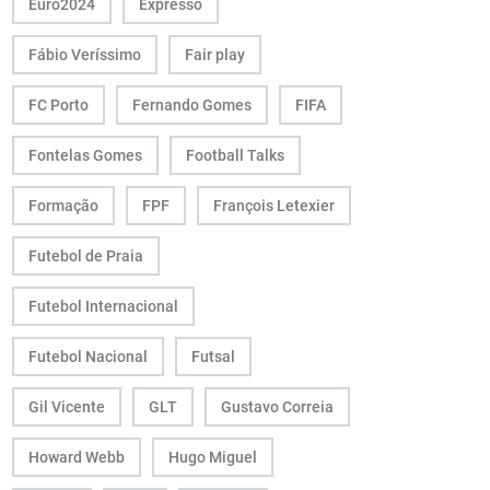
Euro2024
Expresso
Fábio Veríssimo
Fair play
FC Porto
Fernando Gomes
FIFA
Fontelas Gomes
Football Talks
Formação
FPF
François Letexier
Futebol de Praia
Futebol Internacional
Futebol Nacional
Futsal
Gil Vicente
GLT
Gustavo Correia
Howard Webb
Hugo Miguel