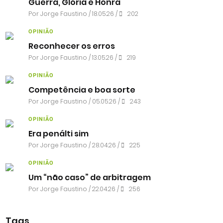
Guerra, Glória e Honra
Por
Jorge Faustino
/ 18.05.26 /
202
OPINIÃO
Reconhecer os erros
Por
Jorge Faustino
/ 13.05.26 /
219
OPINIÃO
Competência e boa sorte
Por
Jorge Faustino
/ 05.05.26 /
243
OPINIÃO
Era penálti sim
Por
Jorge Faustino
/ 28.04.26 /
225
OPINIÃO
Um “não caso” de arbitragem
Por
Jorge Faustino
/ 22.04.26 /
256
Tags