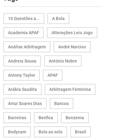
10 Questões a...
A Bola
Academia APAF
Alterações Leis Jogo
Análise Arbitragem
André Narciso
Andreia Sousa
António Nobre
Antony Taylor
APAF
Arábia Saudita
Arbitragem Feminina
Artur Soares Dias
Bancos
Barreiras
Benfica
Benzema
Bodycam
Bola ao solo
Brasil