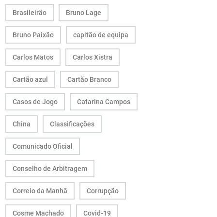
Brasileirão
Bruno Lage
Bruno Paixão
capitão de equipa
Carlos Matos
Carlos Xistra
Cartão azul
Cartão Branco
Casos de Jogo
Catarina Campos
China
Classificações
Comunicado Oficial
Conselho de Arbitragem
Correio da Manhã
Corrupção
Cosme Machado
Covid-19