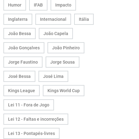
Humor
IFAB
Impacto
Inglaterra
Internacional
Itália
João Bessa
João Capela
João Gonçalves
João Pinheiro
Jorge Faustino
Jorge Sousa
José Bessa
José Lima
Kings League
Kings World Cup
Lei 11 - Fora de Jogo
Lei 12 - Faltas e incorreções
Lei 13 - Pontapés-livres