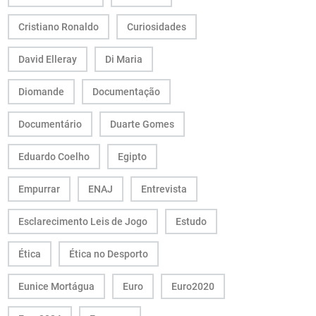
Cristiano Ronaldo
Curiosidades
David Elleray
Di Maria
Diomande
Documentação
Documentário
Duarte Gomes
Eduardo Coelho
Egipto
Empurrar
ENAJ
Entrevista
Esclarecimento Leis de Jogo
Estudo
Ética
Ética no Desporto
Eunice Mortágua
Euro
Euro2020