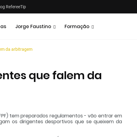
log RefereeTip
tas
Jorge Faustino
Formação
lem da arbitragem
gentes que falem da
Notícias
Opiniões
FPF) tem preparados regulamentos - vão entrar em
igam os dirigentes desportivos que se queixem da