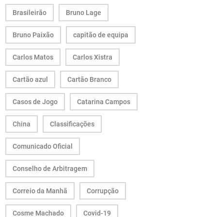
Brasileirão
Bruno Lage
Bruno Paixão
capitão de equipa
Carlos Matos
Carlos Xistra
Cartão azul
Cartão Branco
Casos de Jogo
Catarina Campos
China
Classificações
Comunicado Oficial
Conselho de Arbitragem
Correio da Manhã
Corrupção
Cosme Machado
Covid-19