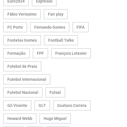
Euro2024
Expresso
Fábio Veríssimo
Fair play
FC Porto
Fernando Gomes
FIFA
Fontelas Gomes
Football Talks
Formação
FPF
François Letexier
Futebol de Praia
Futebol Internacional
Futebol Nacional
Futsal
Gil Vicente
GLT
Gustavo Correia
Howard Webb
Hugo Miguel