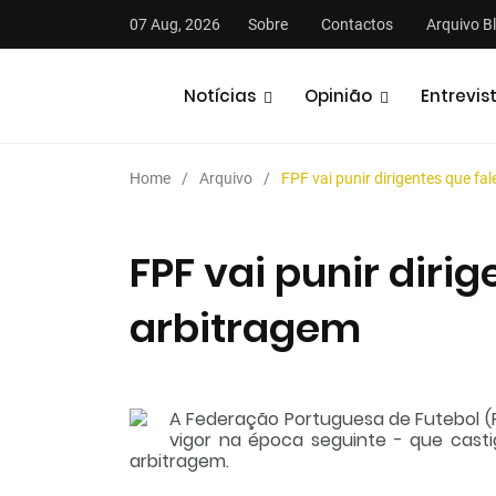
07 Aug, 2026
Sobre
Contactos
Arquivo B
Notícias
Opinião
Entrevis
Home
Arquivo
FPF vai punir dirigentes que fa
FPF vai punir diri
arbitragem
stas
Análises
Podcasts
A Federação Portuguesa de Futebol (
vigor na época seguinte - que cast
arbitragem.