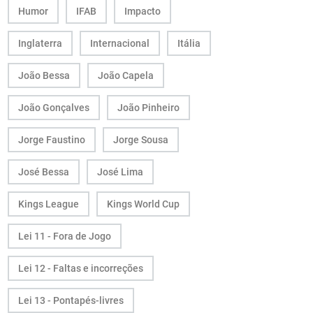
Humor
IFAB
Impacto
Inglaterra
Internacional
Itália
João Bessa
João Capela
João Gonçalves
João Pinheiro
Jorge Faustino
Jorge Sousa
José Bessa
José Lima
Kings League
Kings World Cup
Lei 11 - Fora de Jogo
Lei 12 - Faltas e incorreções
Lei 13 - Pontapés-livres