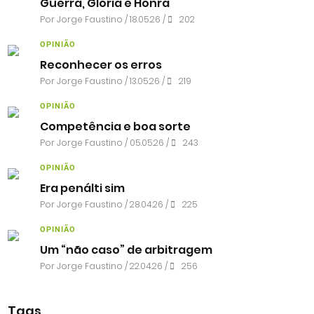
Guerra, Glória e Honra
Por
Jorge Faustino
/ 18.05.26 /
202
OPINIÃO
Reconhecer os erros
Por
Jorge Faustino
/ 13.05.26 /
219
OPINIÃO
Competência e boa sorte
Por
Jorge Faustino
/ 05.05.26 /
243
OPINIÃO
Era penálti sim
Por
Jorge Faustino
/ 28.04.26 /
225
OPINIÃO
Um “não caso” de arbitragem
Por
Jorge Faustino
/ 22.04.26 /
256
Tags