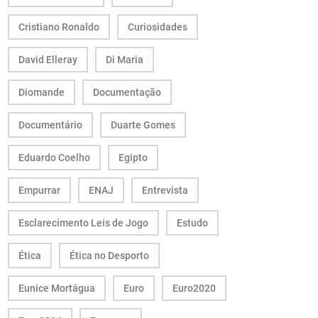
Cristiano Ronaldo
Curiosidades
David Elleray
Di Maria
Diomande
Documentação
Documentário
Duarte Gomes
Eduardo Coelho
Egipto
Empurrar
ENAJ
Entrevista
Esclarecimento Leis de Jogo
Estudo
Ética
Ética no Desporto
Eunice Mortágua
Euro
Euro2020