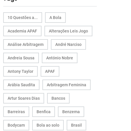
10 Questões a...
A Bola
Academia APAF
Alterações Leis Jogo
Análise Arbitragem
André Narciso
Andreia Sousa
António Nobre
Antony Taylor
APAF
Arábia Saudita
Arbitragem Feminina
Artur Soares Dias
Bancos
Barreiras
Benfica
Benzema
Bodycam
Bola ao solo
Brasil