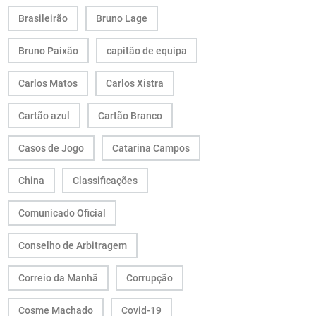
Brasileirão
Bruno Lage
Bruno Paixão
capitão de equipa
Carlos Matos
Carlos Xistra
Cartão azul
Cartão Branco
Casos de Jogo
Catarina Campos
China
Classificações
Comunicado Oficial
Conselho de Arbitragem
Correio da Manhã
Corrupção
Cosme Machado
Covid-19