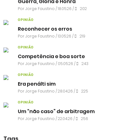
Guerra, Glória e Honra
Por
Jorge Faustino
/ 18.05.26 /
202
OPINIÃO
Reconhecer os erros
Por
Jorge Faustino
/ 13.05.26 /
219
OPINIÃO
Competência e boa sorte
Por
Jorge Faustino
/ 05.05.26 /
243
OPINIÃO
Era penálti sim
Por
Jorge Faustino
/ 28.04.26 /
225
OPINIÃO
Um “não caso” de arbitragem
Por
Jorge Faustino
/ 22.04.26 /
256
Tags