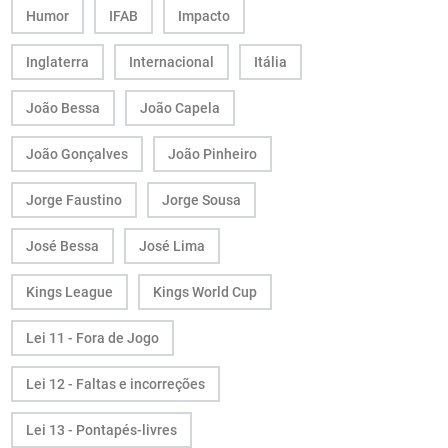
Humor
IFAB
Impacto
Inglaterra
Internacional
Itália
João Bessa
João Capela
João Gonçalves
João Pinheiro
Jorge Faustino
Jorge Sousa
José Bessa
José Lima
Kings League
Kings World Cup
Lei 11 - Fora de Jogo
Lei 12 - Faltas e incorreções
Lei 13 - Pontapés-livres