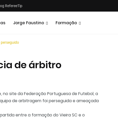
log RefereeTip
tas
Jorge Faustino
Formação
o perseguido
cia de árbitro
Notícias
Opiniões
, no site da Federação Portuguesa de Futebol, a
quipa de arbitragem foi perseguida e ameaçada
partida entre a formação do Vieira SC e o