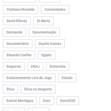
Cristiano Ronaldo
Curiosidades
David Elleray
Di Maria
Diomande
Documentação
Documentário
Duarte Gomes
Eduardo Coelho
Egipto
Empurrar
ENAJ
Entrevista
Esclarecimento Leis de Jogo
Estudo
Ética
Ética no Desporto
Eunice Mortágua
Euro
Euro2020