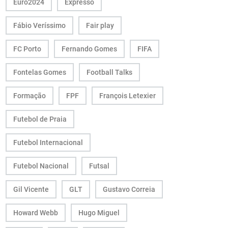
Euro2024
Expresso
Fábio Veríssimo
Fair play
FC Porto
Fernando Gomes
FIFA
Fontelas Gomes
Football Talks
Formação
FPF
François Letexier
Futebol de Praia
Futebol Internacional
Futebol Nacional
Futsal
Gil Vicente
GLT
Gustavo Correia
Howard Webb
Hugo Miguel