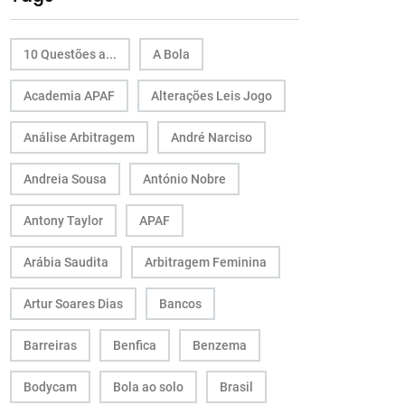
10 Questões a...
A Bola
Academia APAF
Alterações Leis Jogo
Análise Arbitragem
André Narciso
Andreia Sousa
António Nobre
Antony Taylor
APAF
Arábia Saudita
Arbitragem Feminina
Artur Soares Dias
Bancos
Barreiras
Benfica
Benzema
Bodycam
Bola ao solo
Brasil