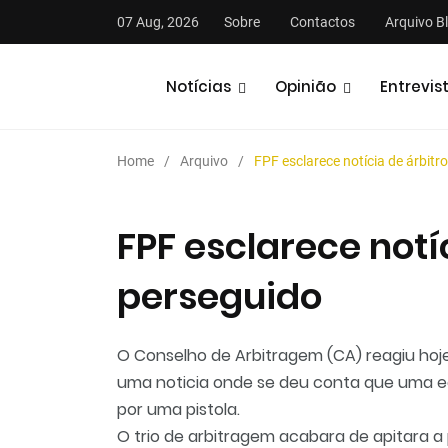
07 Aug, 2026
Sobre
Contactos
Arquivo B
Notícias
Opinião
Entrevis
Home
Arquivo
FPF esclarece notícia de árbitr
FPF esclarece notí
perseguido
stas
Análises
Podcasts
O Conselho de Arbitragem (CA) reagiu hoje
u
ma noticia onde se deu conta que uma e
por uma pistola
.
O trio de arbitragem acabara de apitara a 