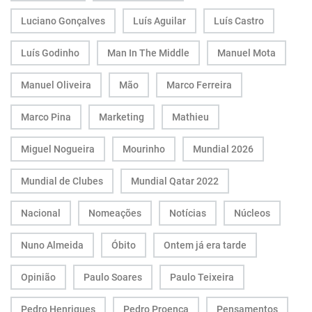
Luciano Gonçalves
Luís Aguilar
Luís Castro
Luís Godinho
Man In The Middle
Manuel Mota
Manuel Oliveira
Mão
Marco Ferreira
Marco Pina
Marketing
Mathieu
Miguel Nogueira
Mourinho
Mundial 2026
Mundial de Clubes
Mundial Qatar 2022
Nacional
Nomeações
Notícias
Núcleos
Nuno Almeida
Óbito
Ontem já era tarde
Opinião
Paulo Soares
Paulo Teixeira
Pedro Henriques
Pedro Proença
Pensamentos