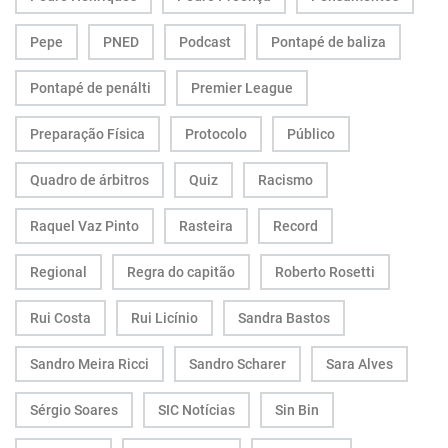
Pepe
PNED
Podcast
Pontapé de baliza
Pontapé de penálti
Premier League
Preparação Física
Protocolo
Público
Quadro de árbitros
Quiz
Racismo
Raquel Vaz Pinto
Rasteira
Record
Regional
Regra do capitão
Roberto Rosetti
Rui Costa
Rui Licínio
Sandra Bastos
Sandro Meira Ricci
Sandro Scharer
Sara Alves
Sérgio Soares
SIC Notícias
Sin Bin