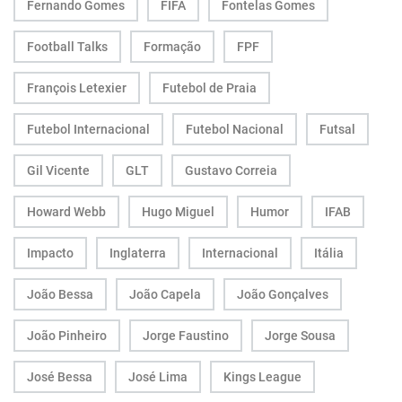
Fernando Gomes
FIFA
Fontelas Gomes
Football Talks
Formação
FPF
François Letexier
Futebol de Praia
Futebol Internacional
Futebol Nacional
Futsal
Gil Vicente
GLT
Gustavo Correia
Howard Webb
Hugo Miguel
Humor
IFAB
Impacto
Inglaterra
Internacional
Itália
João Bessa
João Capela
João Gonçalves
João Pinheiro
Jorge Faustino
Jorge Sousa
José Bessa
José Lima
Kings League