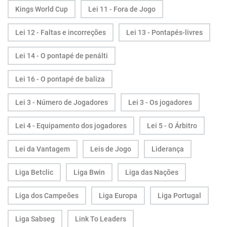
Kings World Cup
Lei 11 - Fora de Jogo
Lei 12 - Faltas e incorreções
Lei 13 - Pontapés-livres
Lei 14 - O pontapé de penálti
Lei 16 - O pontapé de baliza
Lei 3 - Número de Jogadores
Lei 3 - Os jogadores
Lei 4 - Equipamento dos jogadores
Lei 5 - O Árbitro
Lei da Vantagem
Leis de Jogo
Liderança
Liga Betclic
Liga Bwin
Liga das Nações
Liga dos Campeões
Liga Europa
Liga Portugal
Liga Sabseg
Link To Leaders