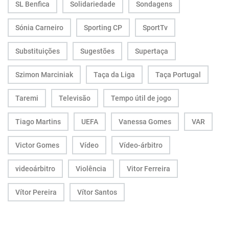
SL Benfica
Solidariedade
Sondagens
Sónia Carneiro
Sporting CP
SportTv
Substituições
Sugestões
Supertaça
Szimon Marciniak
Taça da Liga
Taça Portugal
Taremi
Televisão
Tempo útil de jogo
Tiago Martins
UEFA
Vanessa Gomes
VAR
Victor Gomes
Vídeo
Vídeo-árbitro
videoárbitro
Violência
Vitor Ferreira
Vítor Pereira
Vítor Santos