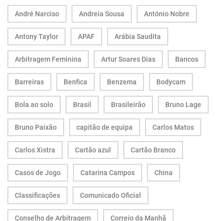
André Narciso
Andreia Sousa
António Nobre
Antony Taylor
APAF
Arábia Saudita
Arbitragem Feminina
Artur Soares Dias
Bancos
Barreiras
Benfica
Benzema
Bodycam
Bola ao solo
Brasil
Brasileirão
Bruno Lage
Bruno Paixão
capitão de equipa
Carlos Matos
Carlos Xistra
Cartão azul
Cartão Branco
Casos de Jogo
Catarina Campos
China
Classificações
Comunicado Oficial
Conselho de Arbitragem
Correio da Manhã