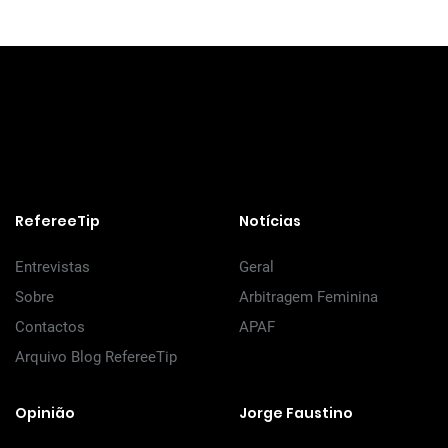
RefereeTip
Notícias
Entrevistas
Geral
Sobre
Arbitragem Feminina
Contactos
APAF
Arquivo Blog RefereeTip
Opinião
Jorge Faustino