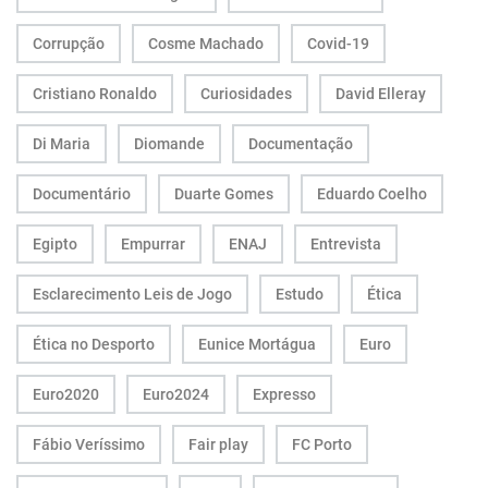
Corrupção
Cosme Machado
Covid-19
Cristiano Ronaldo
Curiosidades
David Elleray
Di Maria
Diomande
Documentação
Documentário
Duarte Gomes
Eduardo Coelho
Egipto
Empurrar
ENAJ
Entrevista
Esclarecimento Leis de Jogo
Estudo
Ética
Ética no Desporto
Eunice Mortágua
Euro
Euro2020
Euro2024
Expresso
Fábio Veríssimo
Fair play
FC Porto