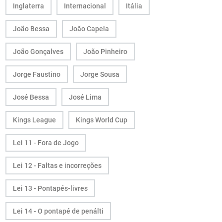
Inglaterra
Internacional
Itália
João Bessa
João Capela
João Gonçalves
João Pinheiro
Jorge Faustino
Jorge Sousa
José Bessa
José Lima
Kings League
Kings World Cup
Lei 11 - Fora de Jogo
Lei 12 - Faltas e incorreções
Lei 13 - Pontapés-livres
Lei 14 - O pontapé de penálti