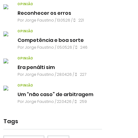
OPINIÃO
Reconhecer os erros
Por
Jorge Faustino
/ 13.05.26 /
221
OPINIÃO
Competência e boa sorte
Por
Jorge Faustino
/ 05.05.26 /
246
OPINIÃO
Era penálti sim
Por
Jorge Faustino
/ 28.04.26 /
227
OPINIÃO
Um “não caso” de arbitragem
Por
Jorge Faustino
/ 22.04.26 /
259
Tags