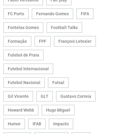
Fábio Veríssimo
Fair play
FC Porto
Fernando Gomes
FIFA
Fontelas Gomes
Football Talks
Formação
FPF
François Letexier
Futebol de Praia
Futebol Internacional
Futebol Nacional
Futsal
Gil Vicente
GLT
Gustavo Correia
Howard Webb
Hugo Miguel
Humor
IFAB
Impacto