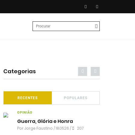
Categorias
RECENTES
POPULARES
OPINIÃO
Guerra, Glória e Honra
Por
Jorge Faustino
/ 18.05.26 /
207