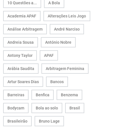
10 Questões a...
A Bola
Academia APAF
Alterações Leis Jogo
Análise Arbitragem
André Narciso
Andreia Sousa
António Nobre
Antony Taylor
APAF
Arábia Saudita
Arbitragem Feminina
Artur Soares Dias
Bancos
Barreiras
Benfica
Benzema
Bodycam
Bola ao solo
Brasil
Brasileirão
Bruno Lage