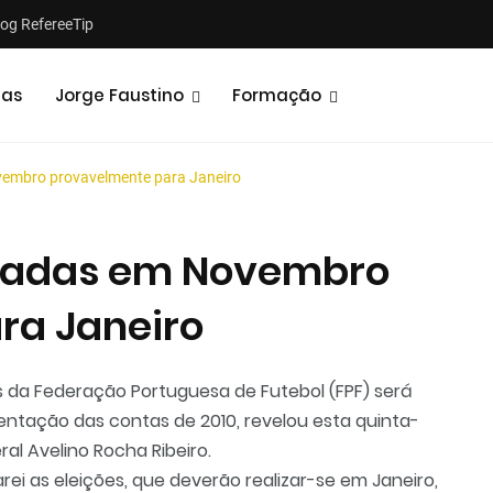
log RefereeTip
tas
Jorge Faustino
Formação
vembro provavelmente para Janeiro
rcadas em Novembro
ra Janeiro
is da Federação Portuguesa de Futebol (FPF) será
tação das contas de 2010, revelou esta quinta-
al Avelino Rocha Ribeiro.
ei as eleições, que deverão realizar-se em Janeiro,