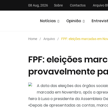
08 Aug, 2026
Sobre
Contactos
Arquivo B
Notícias
Opinião
Entrevis
Home
Arquivo
FPF: eleições marcadas em No
FPF: eleições ma
provavelmente pa
A data das eleições dos órgãos socia
marcada em Novembro, após a apresen
feira à Lusa o presidente da Assembleia Ger
«Depois de apresentadas as contas, marcar