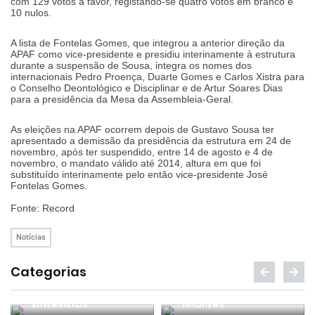
com 129 votos a favor, registando-se quatro votos em branco e
10 nulos.
A lista de Fontelas Gomes, que integrou a anterior direção da
APAF como vice-presidente e presidiu interinamente à estrutura
durante a suspensão de Sousa, integra os nomes dos
internacionais Pedro Proença, Duarte Gomes e Carlos Xistra para
o Conselho Deontológico e Disciplinar e de Artur Soares Dias
para a presidência da Mesa da Assembleia-Geral.
As eleições na APAF ocorrem depois de Gustavo Sousa ter
apresentado a demissão da presidência da estrutura em 24 de
novembro, após ter suspendido, entre 14 de agosto e 4 de
novembro, o mandato válido até 2014, altura em que foi
substituído interinamente pelo então vice-presidente José
Fontelas Gomes.
Fonte: Record
Notícias
Categorias
Entrevistas
Análises