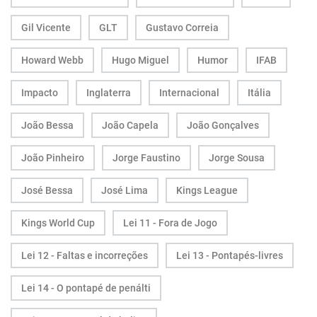
Gil Vicente
GLT
Gustavo Correia
Howard Webb
Hugo Miguel
Humor
IFAB
Impacto
Inglaterra
Internacional
Itália
João Bessa
João Capela
João Gonçalves
João Pinheiro
Jorge Faustino
Jorge Sousa
José Bessa
José Lima
Kings League
Kings World Cup
Lei 11 - Fora de Jogo
Lei 12 - Faltas e incorreções
Lei 13 - Pontapés-livres
Lei 14 - O pontapé de penálti