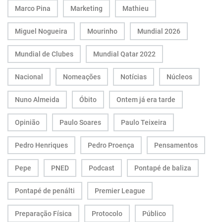
Marco Pina
Marketing
Mathieu
Miguel Nogueira
Mourinho
Mundial 2026
Mundial de Clubes
Mundial Qatar 2022
Nacional
Nomeações
Notícias
Núcleos
Nuno Almeida
Óbito
Ontem já era tarde
Opinião
Paulo Soares
Paulo Teixeira
Pedro Henriques
Pedro Proença
Pensamentos
Pepe
PNED
Podcast
Pontapé de baliza
Pontapé de penálti
Premier League
Preparação Física
Protocolo
Público