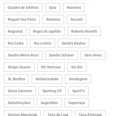
Quadro de árbitros
Quiz
Racismo
Raquel Vaz Pinto
Rasteira
Record
Regional
Regra do capitão
Roberto Rosetti
Rui Costa
Rui Licínio
Sandra Bastos
Sandro Meira Ricci
Sandro Scharer
Sara Alves
Sérgio Soares
SIC Notícias
Sin Bin
SL Benfica
Solidariedade
Sondagens
Sónia Carneiro
Sporting CP
SportTv
Substituições
Sugestões
Supertaça
Szimon Marciniak
Taça da Liga
Taça Portugal