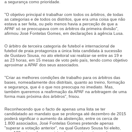
a segurança como prioridade.
"O objetivo principal é trabalhar com todos os árbitros, de todas
as categorias e de todos os distritos, que era uma coisa que não
estava a ser feita, ou pelo menos havia a perceção de que a
APAF só se preocupava com os árbitros da primeira divisão",
afirmou José Fontelas Gomes, em declarações à agência Lusa.
O árbitro de terceira categoria de futebol e internacional de
futebol de praia protagoniza a única lista candidata à sucessão
de Gustavo Sousa, no ato eleitoral vai realizar-se entre as 19 e
as 23 horas, em 15 mesas de voto pelo país, tendo como objetivo
aproximar a APAF dos seus associados.
"Criar as melhores condições de trabalho para os árbitros das
bases, nomeadamente dos distritais, quanto ao treino, formação
e segurança, que é o que nos preocupa no imediato. Mas,
também queremos a reafirmação da APAF na arbitragem de uma
forma mais próxima dos árbitros", frisou.
Reconhecendo que o facto de apenas uma lista se ter
candidatado ao mandato que se prolonga até dezembro de 2015
poderá significar o aumento da abstenção, entre os cerca de
1.800 associados, José Fontelas Gomes pretende apenas
"superar a votação anterior", na qual Gustavo Sousa foi eleito,