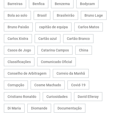
Barreiras
Benfica
Benzema
Bodycam
Bola ao solo
Brasil
Brasileirão
Bruno Lage
Bruno Paixão
capitão de equipa
Carlos Matos
Carlos Xistra
Cartão azul
Cartão Branco
Casos de Jogo
Catarina Campos
China
Classificações
Comunicado Oficial
Conselho de Arbitragem
Correio da Manhã
Corrupção
Cosme Machado
Covid-19
Cristiano Ronaldo
Curiosidades
David Elleray
Di Maria
Diomande
Documentação