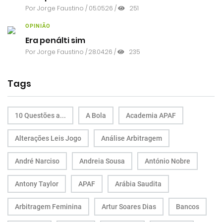
Por
Jorge Faustino
/ 05.05.26 /
251
OPINIÃO
Era penálti sim
Por
Jorge Faustino
/ 28.04.26 /
235
Tags
10 Questões a...
A Bola
Academia APAF
Alterações Leis Jogo
Análise Arbitragem
André Narciso
Andreia Sousa
António Nobre
Antony Taylor
APAF
Arábia Saudita
Arbitragem Feminina
Artur Soares Dias
Bancos