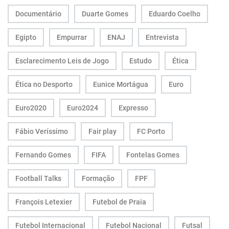
Documentário
Duarte Gomes
Eduardo Coelho
Egipto
Empurrar
ENAJ
Entrevista
Esclarecimento Leis de Jogo
Estudo
Ética
Ética no Desporto
Eunice Mortágua
Euro
Euro2020
Euro2024
Expresso
Fábio Veríssimo
Fair play
FC Porto
Fernando Gomes
FIFA
Fontelas Gomes
Football Talks
Formação
FPF
François Letexier
Futebol de Praia
Futebol Internacional
Futebol Nacional
Futsal