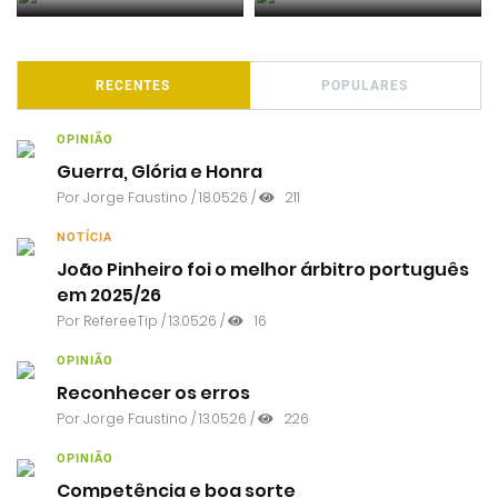
RECENTES
POPULARES
OPINIÃO
Guerra, Glória e Honra
Por
Jorge Faustino
/ 18.05.26 /
211
NOTÍCIA
João Pinheiro foi o melhor árbitro português
em 2025/26
Por RefereeTip / 13.05.26 /
16
OPINIÃO
Reconhecer os erros
Por
Jorge Faustino
/ 13.05.26 /
226
OPINIÃO
Competência e boa sorte