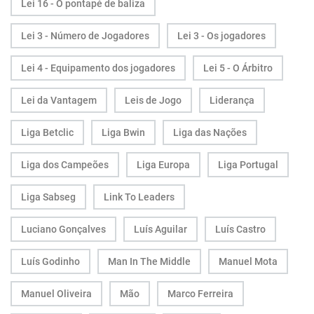
Lei 16 - O pontapé de baliza
Lei 3 - Número de Jogadores
Lei 3 - Os jogadores
Lei 4 - Equipamento dos jogadores
Lei 5 - O Árbitro
Lei da Vantagem
Leis de Jogo
Liderança
Liga Betclic
Liga Bwin
Liga das Nações
Liga dos Campeões
Liga Europa
Liga Portugal
Liga Sabseg
Link To Leaders
Luciano Gonçalves
Luís Aguilar
Luís Castro
Luís Godinho
Man In The Middle
Manuel Mota
Manuel Oliveira
Mão
Marco Ferreira