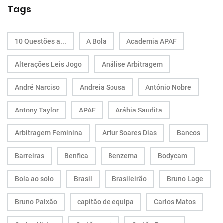
Tags
10 Questões a...
A Bola
Academia APAF
Alterações Leis Jogo
Análise Arbitragem
André Narciso
Andreia Sousa
António Nobre
Antony Taylor
APAF
Arábia Saudita
Arbitragem Feminina
Artur Soares Dias
Bancos
Barreiras
Benfica
Benzema
Bodycam
Bola ao solo
Brasil
Brasileirão
Bruno Lage
Bruno Paixão
capitão de equipa
Carlos Matos