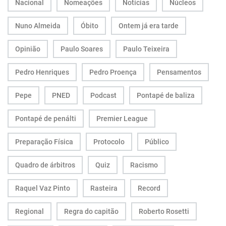
Nacional
Nomeações
Notícias
Núcleos
Nuno Almeida
Óbito
Ontem já era tarde
Opinião
Paulo Soares
Paulo Teixeira
Pedro Henriques
Pedro Proença
Pensamentos
Pepe
PNED
Podcast
Pontapé de baliza
Pontapé de penálti
Premier League
Preparação Física
Protocolo
Público
Quadro de árbitros
Quiz
Racismo
Raquel Vaz Pinto
Rasteira
Record
Regional
Regra do capitão
Roberto Rosetti