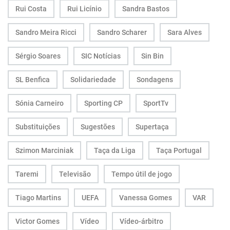
Rui Costa
Rui Licínio
Sandra Bastos
Sandro Meira Ricci
Sandro Scharer
Sara Alves
Sérgio Soares
SIC Notícias
Sin Bin
SL Benfica
Solidariedade
Sondagens
Sónia Carneiro
Sporting CP
SportTv
Substituições
Sugestões
Supertaça
Szimon Marciniak
Taça da Liga
Taça Portugal
Taremi
Televisão
Tempo útil de jogo
Tiago Martins
UEFA
Vanessa Gomes
VAR
Victor Gomes
Vídeo
Vídeo-árbitro