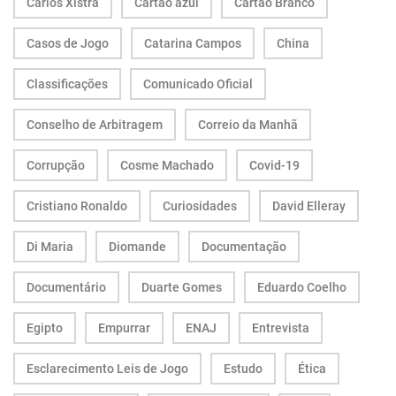
Carlos Xistra
Cartão azul
Cartão Branco
Casos de Jogo
Catarina Campos
China
Classificações
Comunicado Oficial
Conselho de Arbitragem
Correio da Manhã
Corrupção
Cosme Machado
Covid-19
Cristiano Ronaldo
Curiosidades
David Elleray
Di Maria
Diomande
Documentação
Documentário
Duarte Gomes
Eduardo Coelho
Egipto
Empurrar
ENAJ
Entrevista
Esclarecimento Leis de Jogo
Estudo
Ética