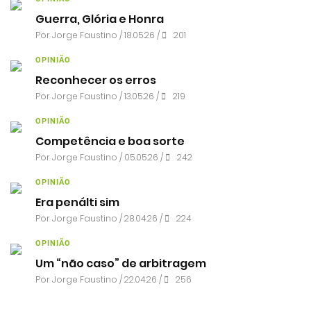
Guerra, Glória e Honra
Por
Jorge Faustino
/ 18.05.26 /
201
OPINIÃO
Reconhecer os erros
Por
Jorge Faustino
/ 13.05.26 /
219
OPINIÃO
Competência e boa sorte
Por
Jorge Faustino
/ 05.05.26 /
242
OPINIÃO
Era penálti sim
Por
Jorge Faustino
/ 28.04.26 /
224
OPINIÃO
Um “não caso” de arbitragem
Por
Jorge Faustino
/ 22.04.26 /
256