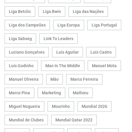
Liga Betclic
Liga Bwin
Liga das Nações
Liga dos Campeões
Liga Europa
Liga Portugal
Liga Sabseg
Link To Leaders
Luciano Gonçalves
Luís Aguilar
Luís Castro
Luís Godinho
Man In The Middle
Manuel Mota
Manuel Oliveira
Mão
Marco Ferreira
Marco Pina
Marketing
Mathieu
Miguel Nogueira
Mourinho
Mundial 2026
Mundial de Clubes
Mundial Qatar 2022