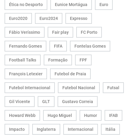
Ética no Desporto
Eunice Mortágua
Euro
Euro2020
Euro2024
Expresso
Fábio Veríssimo
Fair play
FC Porto
Fernando Gomes
FIFA
Fontelas Gomes
Football Talks
Formação
FPF
François Letexier
Futebol de Praia
Futebol Internacional
Futebol Nacional
Futsal
Gil Vicente
GLT
Gustavo Correia
Howard Webb
Hugo Miguel
Humor
IFAB
Impacto
Inglaterra
Internacional
Itália