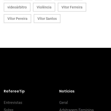
videoárbitro
Violência
Vitor Ferreira
Vítor Pereira
Vítor Santos
RefereeTip
Notícias
Entrevistas
Geral
Sobre
Arbitragem Feminina