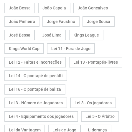
João Bessa
João Capela
João Gonçalves
João Pinheiro
Jorge Faustino
Jorge Sousa
José Bessa
José Lima
Kings League
Kings World Cup
Lei 11 - Fora de Jogo
Lei 12 - Faltas e incorreções
Lei 13 - Pontapés-livres
Lei 14 - O pontapé de penálti
Lei 16 - O pontapé de baliza
Lei 3 - Número de Jogadores
Lei 3 - Os jogadores
Lei 4 - Equipamento dos jogadores
Lei 5 - O Árbitro
Lei da Vantagem
Leis de Jogo
Liderança