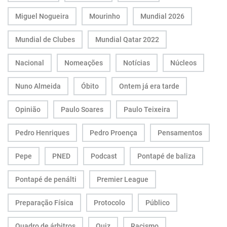
Miguel Nogueira
Mourinho
Mundial 2026
Mundial de Clubes
Mundial Qatar 2022
Nacional
Nomeações
Notícias
Núcleos
Nuno Almeida
Óbito
Ontem já era tarde
Opinião
Paulo Soares
Paulo Teixeira
Pedro Henriques
Pedro Proença
Pensamentos
Pepe
PNED
Podcast
Pontapé de baliza
Pontapé de penálti
Premier League
Preparação Física
Protocolo
Público
Quadro de árbitros
Quiz
Racismo