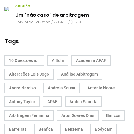
OPINIÃO
Um “não caso” de arbitragem
Por
Jorge Faustino
/ 22.04.26 /
256
Tags
10 Questões a...
A Bola
Academia APAF
Alterações Leis Jogo
Análise Arbitragem
André Narciso
Andreia Sousa
António Nobre
Antony Taylor
APAF
Arábia Saudita
Arbitragem Feminina
Artur Soares Dias
Bancos
Barreiras
Benfica
Benzema
Bodycam