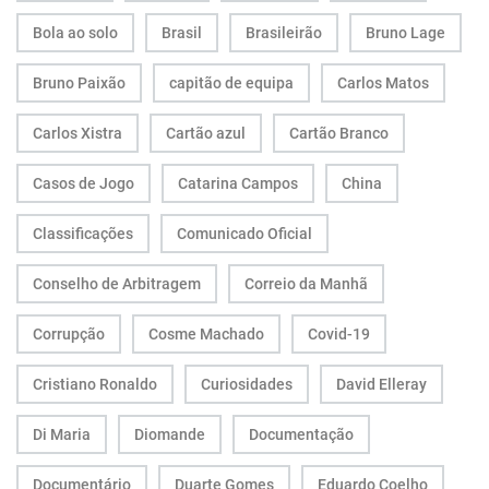
Bola ao solo
Brasil
Brasileirão
Bruno Lage
Bruno Paixão
capitão de equipa
Carlos Matos
Carlos Xistra
Cartão azul
Cartão Branco
Casos de Jogo
Catarina Campos
China
Classificações
Comunicado Oficial
Conselho de Arbitragem
Correio da Manhã
Corrupção
Cosme Machado
Covid-19
Cristiano Ronaldo
Curiosidades
David Elleray
Di Maria
Diomande
Documentação
Documentário
Duarte Gomes
Eduardo Coelho