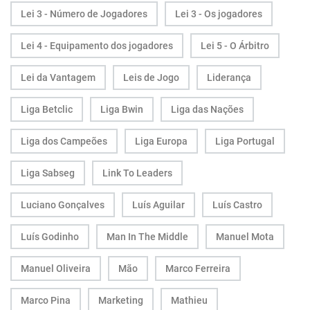
Lei 3 - Número de Jogadores
Lei 3 - Os jogadores
Lei 4 - Equipamento dos jogadores
Lei 5 - O Árbitro
Lei da Vantagem
Leis de Jogo
Liderança
Liga Betclic
Liga Bwin
Liga das Nações
Liga dos Campeões
Liga Europa
Liga Portugal
Liga Sabseg
Link To Leaders
Luciano Gonçalves
Luís Aguilar
Luís Castro
Luís Godinho
Man In The Middle
Manuel Mota
Manuel Oliveira
Mão
Marco Ferreira
Marco Pina
Marketing
Mathieu