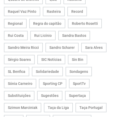
Raquel Vaz Pinto
Rasteira
Record
Regional
Regra do capitão
Roberto Rosetti
Rui Costa
Rui Licínio
Sandra Bastos
Sandro Meira Ricci
Sandro Scharer
Sara Alves
Sérgio Soares
SIC Notícias
Sin Bin
SL Benfica
Solidariedade
Sondagens
Sónia Carneiro
Sporting CP
SportTv
Substituições
Sugestões
Supertaça
Szimon Marciniak
Taça da Liga
Taça Portugal