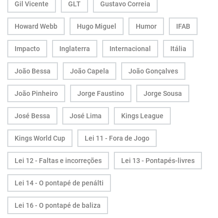
Gil Vicente
GLT
Gustavo Correia
Howard Webb
Hugo Miguel
Humor
IFAB
Impacto
Inglaterra
Internacional
Itália
João Bessa
João Capela
João Gonçalves
João Pinheiro
Jorge Faustino
Jorge Sousa
José Bessa
José Lima
Kings League
Kings World Cup
Lei 11 - Fora de Jogo
Lei 12 - Faltas e incorreções
Lei 13 - Pontapés-livres
Lei 14 - O pontapé de penálti
Lei 16 - O pontapé de baliza