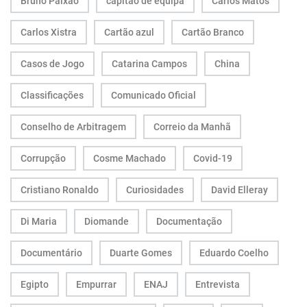
Bruno Paixão
capitão de equipa
Carlos Matos
Carlos Xistra
Cartão azul
Cartão Branco
Casos de Jogo
Catarina Campos
China
Classificações
Comunicado Oficial
Conselho de Arbitragem
Correio da Manhã
Corrupção
Cosme Machado
Covid-19
Cristiano Ronaldo
Curiosidades
David Elleray
Di Maria
Diomande
Documentação
Documentário
Duarte Gomes
Eduardo Coelho
Egipto
Empurrar
ENAJ
Entrevista