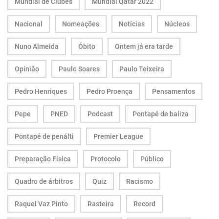
Mundial de Clubes
Mundial Qatar 2022
Nacional
Nomeações
Notícias
Núcleos
Nuno Almeida
Óbito
Ontem já era tarde
Opinião
Paulo Soares
Paulo Teixeira
Pedro Henriques
Pedro Proença
Pensamentos
Pepe
PNED
Podcast
Pontapé de baliza
Pontapé de penálti
Premier League
Preparação Física
Protocolo
Público
Quadro de árbitros
Quiz
Racismo
Raquel Vaz Pinto
Rasteira
Record