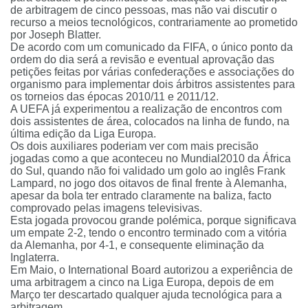
de arbitragem de cinco pessoas, mas não vai discutir o
recurso a meios tecnológicos, contrariamente ao prometido
por Joseph Blatter.
De acordo com um comunicado da FIFA, o único ponto da
ordem do dia será a revisão e eventual aprovação das
petições feitas por várias confederações e associações do
organismo para implementar dois árbitros assistentes para
os torneios das épocas 2010/11 e 2011/12.
A UEFA já experimentou a realização de encontros com
dois assistentes de área, colocados na linha de fundo, na
última edição da Liga Europa.
Os dois auxiliares poderiam ver com mais precisão
jogadas como a que aconteceu no Mundial2010 da África
do Sul, quando não foi validado um golo ao inglês Frank
Lampard, no jogo dos oitavos de final frente à Alemanha,
apesar da bola ter entrado claramente na baliza, facto
comprovado pelas imagens televisivas.
Esta jogada provocou grande polémica, porque significava
um empate 2-2, tendo o encontro terminado com a vitória
da Alemanha, por 4-1, e consequente eliminação da
Inglaterra.
Em Maio, o International Board autorizou a experiência de
uma arbitragem a cinco na Liga Europa, depois de em
Março ter descartado qualquer ajuda tecnológica para a
arbitragem.