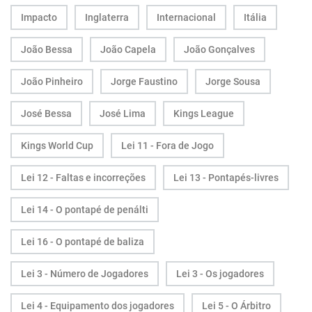
Impacto
Inglaterra
Internacional
Itália
João Bessa
João Capela
João Gonçalves
João Pinheiro
Jorge Faustino
Jorge Sousa
José Bessa
José Lima
Kings League
Kings World Cup
Lei 11 - Fora de Jogo
Lei 12 - Faltas e incorreções
Lei 13 - Pontapés-livres
Lei 14 - O pontapé de penálti
Lei 16 - O pontapé de baliza
Lei 3 - Número de Jogadores
Lei 3 - Os jogadores
Lei 4 - Equipamento dos jogadores
Lei 5 - O Árbitro