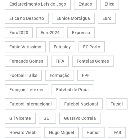
Esclarecimento Leis de Jogo
Estudo
Ética
Ética no Desporto
Eunice Mortágua
Euro
Euro2020
Euro2024
Expresso
Fábio Veríssimo
Fair play
FC Porto
Fernando Gomes
FIFA
Fontelas Gomes
Football Talks
Formação
FPF
François Letexier
Futebol de Praia
Futebol Internacional
Futebol Nacional
Futsal
Gil Vicente
GLT
Gustavo Correia
Howard Webb
Hugo Miguel
Humor
IFAB