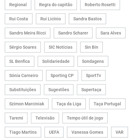
Regional
Regra do capitão
Roberto Rosetti
Rui Costa
Rui Licínio
Sandra Bastos
Sandro Meira Ricci
Sandro Scharer
Sara Alves
Sérgio Soares
SIC Notícias
Sin Bin
SL Benfica
Solidariedade
Sondagens
Sónia Carneiro
Sporting CP
SportTv
Substituições
Sugestões
Supertaça
Szimon Marciniak
Taça da Liga
Taça Portugal
Taremi
Televisão
Tempo útil de jogo
Tiago Martins
UEFA
Vanessa Gomes
VAR