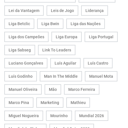
Lei da Vantagem
Leis de Jogo
Liderança
Liga Betclic
Liga Bwin
Liga das Nações
Liga dos Campeões
Liga Europa
Liga Portugal
Liga Sabseg
Link To Leaders
Luciano Gonçalves
Luís Aguilar
Luís Castro
Luís Godinho
Man In The Middle
Manuel Mota
Manuel Oliveira
Mão
Marco Ferreira
Marco Pina
Marketing
Mathieu
Miguel Nogueira
Mourinho
Mundial 2026