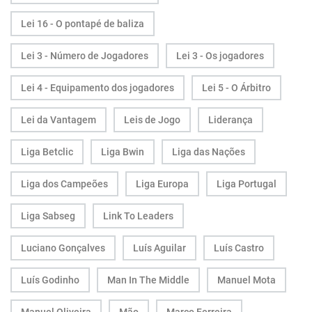
Lei 16 - O pontapé de baliza
Lei 3 - Número de Jogadores
Lei 3 - Os jogadores
Lei 4 - Equipamento dos jogadores
Lei 5 - O Árbitro
Lei da Vantagem
Leis de Jogo
Liderança
Liga Betclic
Liga Bwin
Liga das Nações
Liga dos Campeões
Liga Europa
Liga Portugal
Liga Sabseg
Link To Leaders
Luciano Gonçalves
Luís Aguilar
Luís Castro
Luís Godinho
Man In The Middle
Manuel Mota