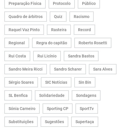
Preparação Física
Protocolo
Público
Quadro de árbitros
Quiz
Racismo
Raquel Vaz Pinto
Rasteira
Record
Regional
Regra do capitão
Roberto Rosetti
Rui Costa
Rui Licínio
Sandra Bastos
Sandro Meira Ricci
Sandro Scharer
Sara Alves
Sérgio Soares
SIC Notícias
Sin Bin
SL Benfica
Solidariedade
Sondagens
Sónia Carneiro
Sporting CP
SportTv
Substituições
Sugestões
Supertaça