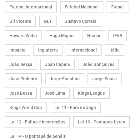
Futebol Internacional
Futebol Nacional
Futsal
Gil Vicente
GLT
Gustavo Correia
Howard Webb
Hugo Miguel
Humor
IFAB
Impacto
Inglaterra
Internacional
Itália
João Bessa
João Capela
João Gonçalves
João Pinheiro
Jorge Faustino
Jorge Sousa
José Bessa
José Lima
Kings League
Kings World Cup
Lei 11 - Fora de Jogo
Lei 12 - Faltas e incorreções
Lei 13 - Pontapés-livres
Lei 14 - O pontapé de penálti