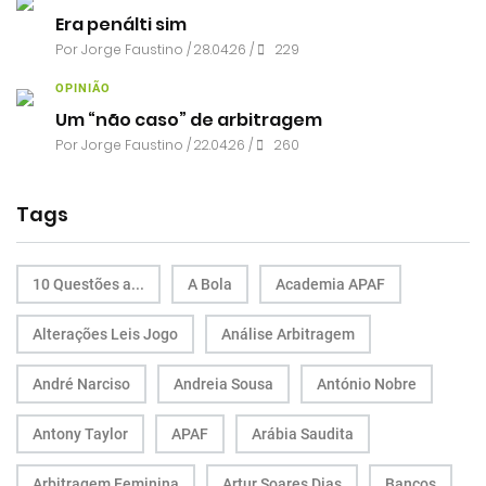
Era penálti sim
Por
Jorge Faustino
/ 28.04.26 /
229
OPINIÃO
Um “não caso” de arbitragem
Por
Jorge Faustino
/ 22.04.26 /
260
Tags
10 Questões a...
A Bola
Academia APAF
Alterações Leis Jogo
Análise Arbitragem
André Narciso
Andreia Sousa
António Nobre
Antony Taylor
APAF
Arábia Saudita
Arbitragem Feminina
Artur Soares Dias
Bancos