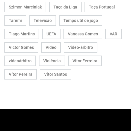
Szimon Marciniak
Taça da Liga
Taça Portugal
Taremi
Televisão
Tempo útil de jogo
Tiago Martins
UEFA
Vanessa Gomes
VAR
Victor Gomes
Vídeo
Vídeo-árbitro
videoárbitro
Violência
Vitor Ferreira
Vítor Pereira
Vítor Santos