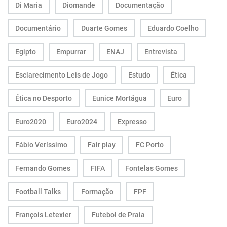
Di Maria
Diomande
Documentação
Documentário
Duarte Gomes
Eduardo Coelho
Egipto
Empurrar
ENAJ
Entrevista
Esclarecimento Leis de Jogo
Estudo
Ética
Ética no Desporto
Eunice Mortágua
Euro
Euro2020
Euro2024
Expresso
Fábio Veríssimo
Fair play
FC Porto
Fernando Gomes
FIFA
Fontelas Gomes
Football Talks
Formação
FPF
François Letexier
Futebol de Praia