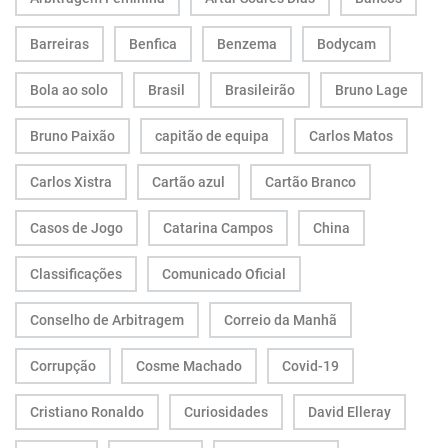
Barreiras
Benfica
Benzema
Bodycam
Bola ao solo
Brasil
Brasileirão
Bruno Lage
Bruno Paixão
capitão de equipa
Carlos Matos
Carlos Xistra
Cartão azul
Cartão Branco
Casos de Jogo
Catarina Campos
China
Classificações
Comunicado Oficial
Conselho de Arbitragem
Correio da Manhã
Corrupção
Cosme Machado
Covid-19
Cristiano Ronaldo
Curiosidades
David Elleray