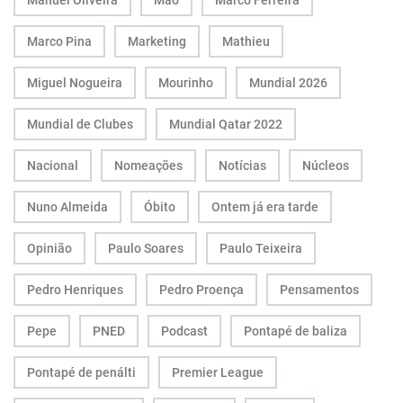
Manuel Oliveira
Mão
Marco Ferreira
Marco Pina
Marketing
Mathieu
Miguel Nogueira
Mourinho
Mundial 2026
Mundial de Clubes
Mundial Qatar 2022
Nacional
Nomeações
Notícias
Núcleos
Nuno Almeida
Óbito
Ontem já era tarde
Opinião
Paulo Soares
Paulo Teixeira
Pedro Henriques
Pedro Proença
Pensamentos
Pepe
PNED
Podcast
Pontapé de baliza
Pontapé de penálti
Premier League