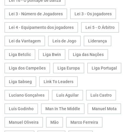
Lei 16 - O pontapé de baliza
Lei 3 - Número de Jogadores
Lei 3 - Os jogadores
Lei 4 - Equipamento dos jogadores
Lei 5 - O Árbitro
Lei da Vantagem
Leis de Jogo
Liderança
Liga Betclic
Liga Bwin
Liga das Nações
Liga dos Campeões
Liga Europa
Liga Portugal
Liga Sabseg
Link To Leaders
Luciano Gonçalves
Luís Aguilar
Luís Castro
Luís Godinho
Man In The Middle
Manuel Mota
Manuel Oliveira
Mão
Marco Ferreira