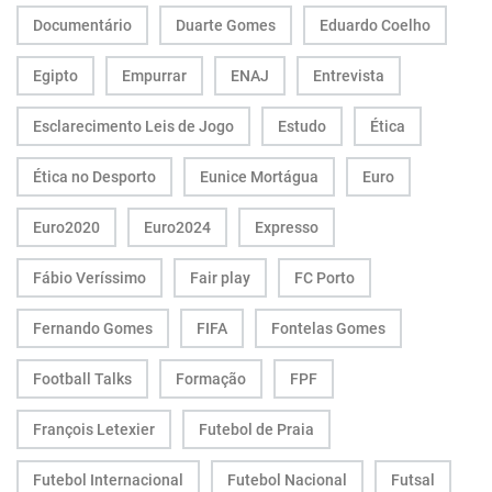
Documentário
Duarte Gomes
Eduardo Coelho
Egipto
Empurrar
ENAJ
Entrevista
Esclarecimento Leis de Jogo
Estudo
Ética
Ética no Desporto
Eunice Mortágua
Euro
Euro2020
Euro2024
Expresso
Fábio Veríssimo
Fair play
FC Porto
Fernando Gomes
FIFA
Fontelas Gomes
Football Talks
Formação
FPF
François Letexier
Futebol de Praia
Futebol Internacional
Futebol Nacional
Futsal