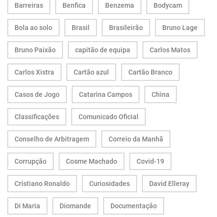
Barreiras
Benfica
Benzema
Bodycam
Bola ao solo
Brasil
Brasileirão
Bruno Lage
Bruno Paixão
capitão de equipa
Carlos Matos
Carlos Xistra
Cartão azul
Cartão Branco
Casos de Jogo
Catarina Campos
China
Classificações
Comunicado Oficial
Conselho de Arbitragem
Correio da Manhã
Corrupção
Cosme Machado
Covid-19
Cristiano Ronaldo
Curiosidades
David Elleray
Di Maria
Diomande
Documentação