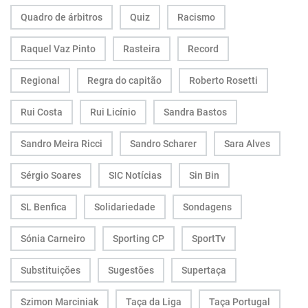
Quadro de árbitros
Quiz
Racismo
Raquel Vaz Pinto
Rasteira
Record
Regional
Regra do capitão
Roberto Rosetti
Rui Costa
Rui Licínio
Sandra Bastos
Sandro Meira Ricci
Sandro Scharer
Sara Alves
Sérgio Soares
SIC Notícias
Sin Bin
SL Benfica
Solidariedade
Sondagens
Sónia Carneiro
Sporting CP
SportTv
Substituições
Sugestões
Supertaça
Szimon Marciniak
Taça da Liga
Taça Portugal