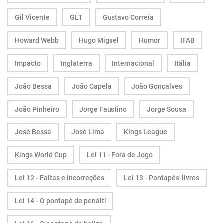
Gil Vicente
GLT
Gustavo Correia
Howard Webb
Hugo Miguel
Humor
IFAB
Impacto
Inglaterra
Internacional
Itália
João Bessa
João Capela
João Gonçalves
João Pinheiro
Jorge Faustino
Jorge Sousa
José Bessa
José Lima
Kings League
Kings World Cup
Lei 11 - Fora de Jogo
Lei 12 - Faltas e incorreções
Lei 13 - Pontapés-livres
Lei 14 - O pontapé de penálti