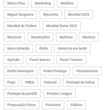
Marco Pina
Marketing
Mathieu
Miguel Nogueira
Mourinho
Mundial 2026
Mundial de Clubes
Mundial Qatar 2022
Nacional
Nomeações
Notícias
Núcleos
Nuno Almeida
Óbito
Ontem já era tarde
Opinião
Paulo Soares
Paulo Teixeira
Pedro Henriques
Pedro Proença
Pensamentos
Pepe
PNED
Podcast
Pontapé de baliza
Pontapé de penálti
Premier League
Preparação Física
Protocolo
Público