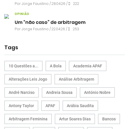
Por
Jorge Faustino
/ 28.04.26 /
222
OPINIÃO
Um “não caso” de arbitragem
Por
Jorge Faustino
/ 22.04.26 /
253
Tags
10 Questões a...
A Bola
Academia APAF
Alterações Leis Jogo
Análise Arbitragem
André Narciso
Andreia Sousa
António Nobre
Antony Taylor
APAF
Arábia Saudita
Arbitragem Feminina
Artur Soares Dias
Bancos