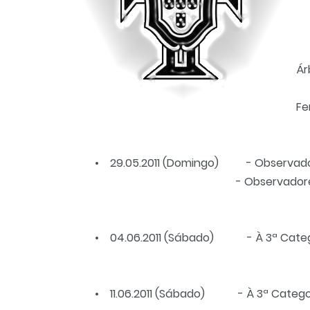
• 
Ár
-
Fe
• 29.05.2011 (Domingo) - Observador
- Observadores de 
• 04.06.2011 (Sábado) - À 3ª Categori
• 11.06.2011 (Sábado) - À 3ª Categoria