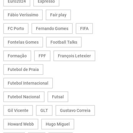
Euro2024
Expresso
Fábio Veríssimo
Fair play
FC Porto
Fernando Gomes
FIFA
Fontelas Gomes
Football Talks
Formação
FPF
François Letexier
Futebol de Praia
Futebol Internacional
Futebol Nacional
Futsal
Gil Vicente
GLT
Gustavo Correia
Howard Webb
Hugo Miguel