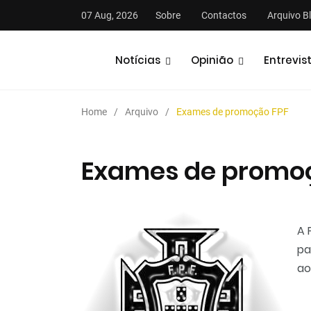
07 Aug, 2026
Sobre
Contactos
Arquivo B
Notícias
Opinião
Entrevis
Home
Arquivo
Exames de promoção FPF
Exames de promo
stas
Análises
Podcasts
A 
pa
ao