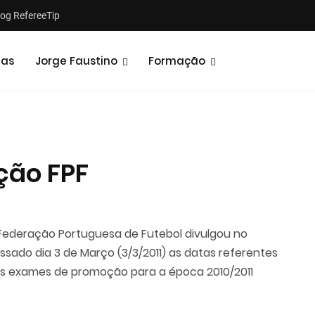
log RefereeTip
tas
Jorge Faustino
Formação
ção FPF
Notícias
Opiniões
Federação Portuguesa de Futebol divulgou no
ssado dia 3 de Março (3/3/2011) as datas referentes
s exames de promoção para a época 2010/2011