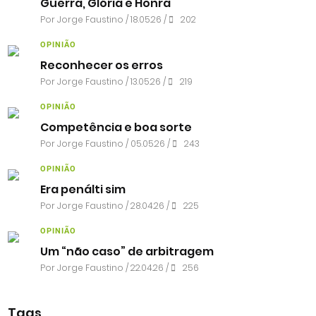
Guerra, Glória e Honra
Por
Jorge Faustino
/ 18.05.26 /
202
OPINIÃO
Reconhecer os erros
Por
Jorge Faustino
/ 13.05.26 /
219
OPINIÃO
Competência e boa sorte
Por
Jorge Faustino
/ 05.05.26 /
243
OPINIÃO
Era penálti sim
Por
Jorge Faustino
/ 28.04.26 /
225
OPINIÃO
Um “não caso” de arbitragem
Por
Jorge Faustino
/ 22.04.26 /
256
Tags