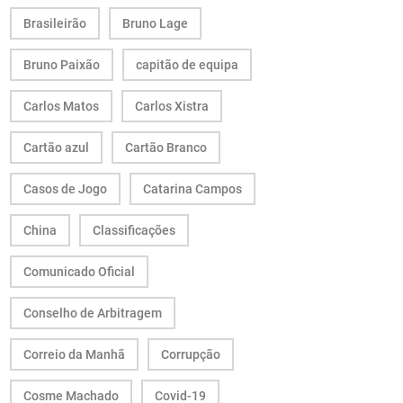
Brasileirão
Bruno Lage
Bruno Paixão
capitão de equipa
Carlos Matos
Carlos Xistra
Cartão azul
Cartão Branco
Casos de Jogo
Catarina Campos
China
Classificações
Comunicado Oficial
Conselho de Arbitragem
Correio da Manhã
Corrupção
Cosme Machado
Covid-19