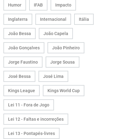
Humor
IFAB
Impacto
Inglaterra
Internacional
Itália
João Bessa
João Capela
João Gonçalves
João Pinheiro
Jorge Faustino
Jorge Sousa
José Bessa
José Lima
Kings League
Kings World Cup
Lei 11 - Fora de Jogo
Lei 12 - Faltas e incorreções
Lei 13 - Pontapés-livres