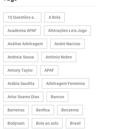
10 Questões a...
A Bola
Academia APAF
Alterações Leis Jogo
Análise Arbitragem
André Narciso
Andreia Sousa
António Nobre
Antony Taylor
APAF
Arábia Saudita
Arbitragem Feminina
Artur Soares Dias
Bancos
Barreiras
Benfica
Benzema
Bodycam
Bola ao solo
Brasil