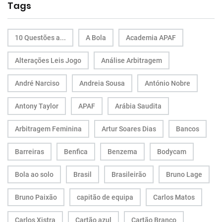
Tags
10 Questões a...
A Bola
Academia APAF
Alterações Leis Jogo
Análise Arbitragem
André Narciso
Andreia Sousa
António Nobre
Antony Taylor
APAF
Arábia Saudita
Arbitragem Feminina
Artur Soares Dias
Bancos
Barreiras
Benfica
Benzema
Bodycam
Bola ao solo
Brasil
Brasileirão
Bruno Lage
Bruno Paixão
capitão de equipa
Carlos Matos
Carlos Xistra
Cartão azul
Cartão Branco