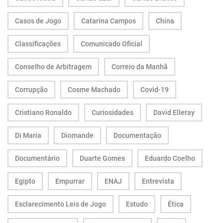
Casos de Jogo
Catarina Campos
China
Classificações
Comunicado Oficial
Conselho de Arbitragem
Correio da Manhã
Corrupção
Cosme Machado
Covid-19
Cristiano Ronaldo
Curiosidades
David Elleray
Di Maria
Diomande
Documentação
Documentário
Duarte Gomes
Eduardo Coelho
Egipto
Empurrar
ENAJ
Entrevista
Esclarecimento Leis de Jogo
Estudo
Ética