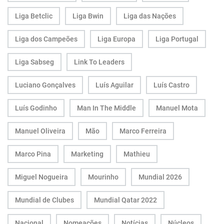
Liga Betclic
Liga Bwin
Liga das Nações
Liga dos Campeões
Liga Europa
Liga Portugal
Liga Sabseg
Link To Leaders
Luciano Gonçalves
Luís Aguilar
Luís Castro
Luís Godinho
Man In The Middle
Manuel Mota
Manuel Oliveira
Mão
Marco Ferreira
Marco Pina
Marketing
Mathieu
Miguel Nogueira
Mourinho
Mundial 2026
Mundial de Clubes
Mundial Qatar 2022
Nacional
Nomeações
Notícias
Núcleos