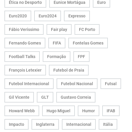
Ética no Desporto
Eunice Mortágua
Euro
Euro2020
Euro2024
Expresso
Fábio Veríssimo
Fair play
FC Porto
Fernando Gomes
FIFA
Fontelas Gomes
Football Talks
Formação
FPF
François Letexier
Futebol de Praia
Futebol Internacional
Futebol Nacional
Futsal
Gil Vicente
GLT
Gustavo Correia
Howard Webb
Hugo Miguel
Humor
IFAB
Impacto
Inglaterra
Internacional
Itália