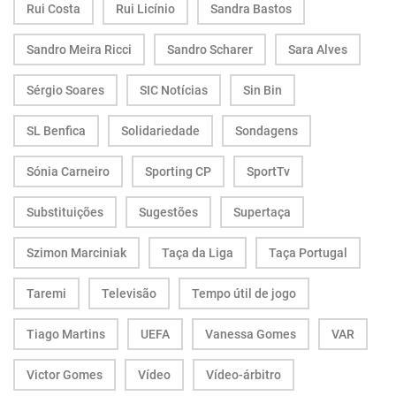
Rui Costa
Rui Licínio
Sandra Bastos
Sandro Meira Ricci
Sandro Scharer
Sara Alves
Sérgio Soares
SIC Notícias
Sin Bin
SL Benfica
Solidariedade
Sondagens
Sónia Carneiro
Sporting CP
SportTv
Substituições
Sugestões
Supertaça
Szimon Marciniak
Taça da Liga
Taça Portugal
Taremi
Televisão
Tempo útil de jogo
Tiago Martins
UEFA
Vanessa Gomes
VAR
Victor Gomes
Vídeo
Vídeo-árbitro