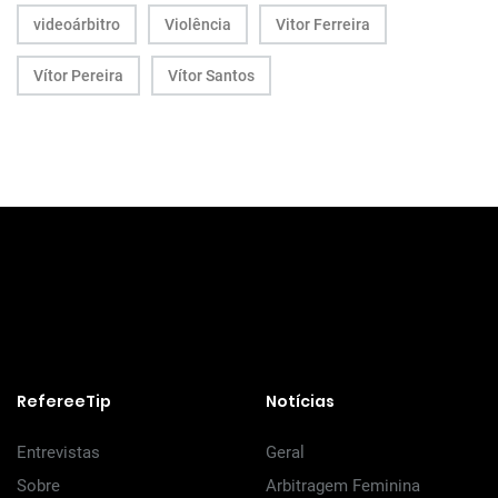
videoárbitro
Violência
Vitor Ferreira
Vítor Pereira
Vítor Santos
RefereeTip
Notícias
Entrevistas
Geral
Sobre
Arbitragem Feminina