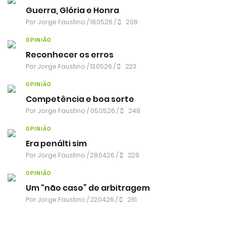
Guerra, Glória e Honra
Por
Jorge Faustino
/ 18.05.26 /
208
OPINIÃO
Reconhecer os erros
Por
Jorge Faustino
/ 13.05.26 /
223
OPINIÃO
Competência e boa sorte
Por
Jorge Faustino
/ 05.05.26 /
248
OPINIÃO
Era penálti sim
Por
Jorge Faustino
/ 28.04.26 /
229
OPINIÃO
Um “não caso” de arbitragem
Por
Jorge Faustino
/ 22.04.26 /
261