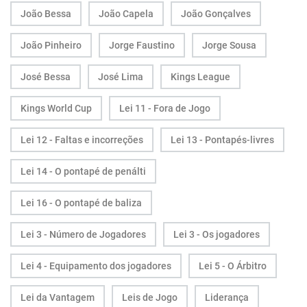
João Bessa
João Capela
João Gonçalves
João Pinheiro
Jorge Faustino
Jorge Sousa
José Bessa
José Lima
Kings League
Kings World Cup
Lei 11 - Fora de Jogo
Lei 12 - Faltas e incorreções
Lei 13 - Pontapés-livres
Lei 14 - O pontapé de penálti
Lei 16 - O pontapé de baliza
Lei 3 - Número de Jogadores
Lei 3 - Os jogadores
Lei 4 - Equipamento dos jogadores
Lei 5 - O Árbitro
Lei da Vantagem
Leis de Jogo
Liderança