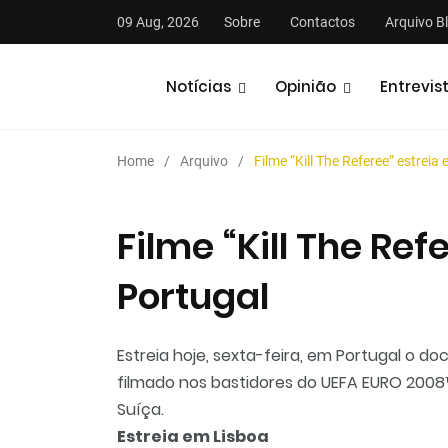
09 Aug, 2026
Sobre
Contactos
Arquivo B
Notícias
Opinião
Entrevis
Home
Arquivo
Filme “Kill The Referee” estreia
Filme “Kill The Ref
Portugal
stas
Análises
Podcasts
Estreia hoje, sexta-feira, em Portugal o do
filmado nos bastidores do UEFA EURO 2008™
Suíça.
Estreia em Lisboa