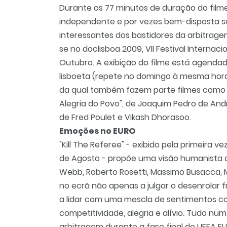
Durante os 77 minutos de duração do filme
independente e por vezes bem-disposta s
interessantes dos bastidores da arbitrage
se no doclisboa 2009, VII Festival Internac
Outubro. A exibição do filme está agendad
lisboeta (repete no domingo à mesma hora
da qual também fazem parte filmes como "Dr
Alegria do Povo", de Joaquim Pedro de Andra
de Fred Poulet e Vikash Dhorasoo.
Emoções no EURO
"Kill The Referee" - exibido pela primeira v
de Agosto - propõe uma visão humanista 
Webb, Roberto Rosetti, Massimo Busacca, 
no ecrã não apenas a julgar o desenrolar 
a lidar com uma mescla de sentimentos co
competitividade, alegria e alívio. Tudo num
arbitragem durante a fase final do UEFA E