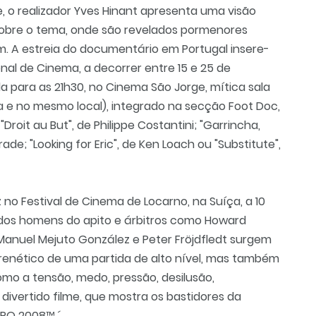
, o realizador Yves Hinant apresenta uma visão
obre o tema, onde são revelados pormenores
m. A estreia do documentário em Portugal insere-
ional de Cinema, a decorrer entre 15 e 25 de
a para as 21h30, no Cinema São Jorge, mítica sala
 e no mesmo local), integrado na secção Foot Doc,
oit au But", de Philippe Costantini; "Garrincha,
de; "Looking for Eric", de Ken Loach ou "Substitute",
ez no Festival de Cinema de Locarno, na Suíça, a 10
dos homens do apito e árbitros como Howard
Manuel Mejuto González e Peter Fröjdfledt surgem
frenético de uma partida de alto nível, mas também
mo a tensão, medo, pressão, desilusão,
 divertido filme, que mostra os bastidores da
URO 2008™.´