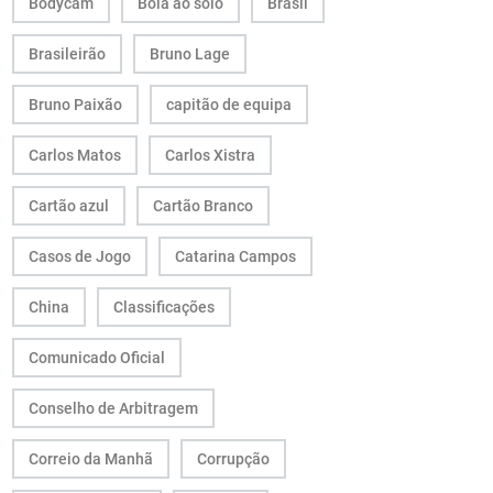
Bodycam
Bola ao solo
Brasil
Brasileirão
Bruno Lage
Bruno Paixão
capitão de equipa
Carlos Matos
Carlos Xistra
Cartão azul
Cartão Branco
Casos de Jogo
Catarina Campos
China
Classificações
Comunicado Oficial
Conselho de Arbitragem
Correio da Manhã
Corrupção