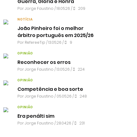
Guerra, Glória e Honra
Por
Jorge Faustino
/ 18.05.26 /
209
NOTÍCIA
João Pinheiro foi o melhor
árbitro português em 2025/26
Por RefereeTip / 13.05.26 /
9
OPINIÃO
Reconhecer os erros
Por
Jorge Faustino
/ 13.05.26 /
224
OPINIÃO
Competência e boa sorte
Por
Jorge Faustino
/ 05.05.26 /
248
OPINIÃO
Era penálti sim
Por
Jorge Faustino
/ 28.04.26 /
231