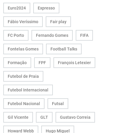
Euro2024
Expresso
Fábio Veríssimo
Fair play
FC Porto
Fernando Gomes
FIFA
Fontelas Gomes
Football Talks
Formação
FPF
François Letexier
Futebol de Praia
Futebol Internacional
Futebol Nacional
Futsal
Gil Vicente
GLT
Gustavo Correia
Howard Webb
Hugo Miguel