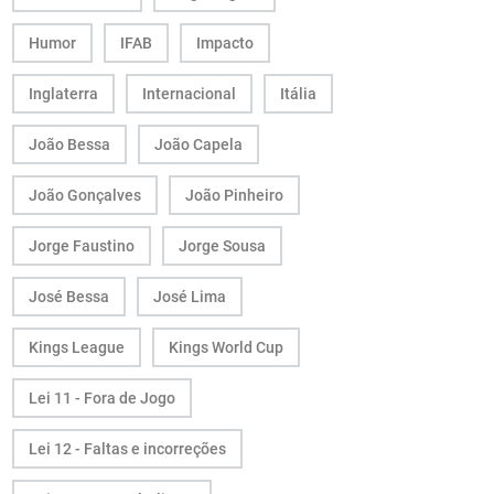
Humor
IFAB
Impacto
Inglaterra
Internacional
Itália
João Bessa
João Capela
João Gonçalves
João Pinheiro
Jorge Faustino
Jorge Sousa
José Bessa
José Lima
Kings League
Kings World Cup
Lei 11 - Fora de Jogo
Lei 12 - Faltas e incorreções