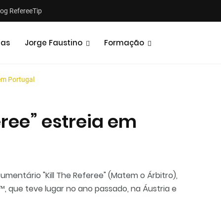
log RefereeTip
tas
Jorge Faustino
Formação
 em Portugal
eree” estreia em
Notícias
Opiniões
cumentário "Kill The Referee" (Matem o Árbitro),
, que teve lugar no ano passado, na Áustria e