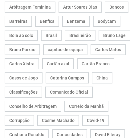
Arbitragem Feminina
Artur Soares Dias
Bancos
Barreiras
Benfica
Benzema
Bodycam
Bola ao solo
Brasil
Brasileirão
Bruno Lage
Bruno Paixão
capitão de equipa
Carlos Matos
Carlos Xistra
Cartão azul
Cartão Branco
Casos de Jogo
Catarina Campos
China
Classificações
Comunicado Oficial
Conselho de Arbitragem
Correio da Manhã
Corrupção
Cosme Machado
Covid-19
Cristiano Ronaldo
Curiosidades
David Elleray