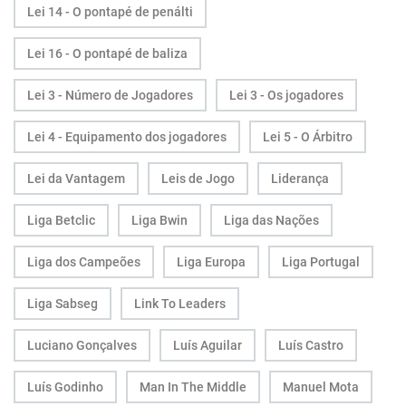
Lei 14 - O pontapé de penálti
Lei 16 - O pontapé de baliza
Lei 3 - Número de Jogadores
Lei 3 - Os jogadores
Lei 4 - Equipamento dos jogadores
Lei 5 - O Árbitro
Lei da Vantagem
Leis de Jogo
Liderança
Liga Betclic
Liga Bwin
Liga das Nações
Liga dos Campeões
Liga Europa
Liga Portugal
Liga Sabseg
Link To Leaders
Luciano Gonçalves
Luís Aguilar
Luís Castro
Luís Godinho
Man In The Middle
Manuel Mota