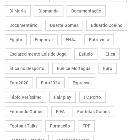
Di Maria
Diomande
Documentação
Documentário
Duarte Gomes
Eduardo Coelho
Egipto
Empurrar
ENAJ
Entrevista
Esclarecimento Leis de Jogo
Estudo
Ética
Ética no Desporto
Eunice Mortágua
Euro
Euro2020
Euro2024
Expresso
Fábio Veríssimo
Fair play
FC Porto
Fernando Gomes
FIFA
Fontelas Gomes
Football Talks
Formação
FPF