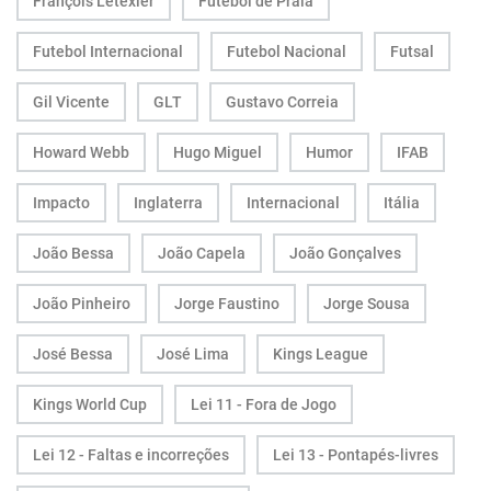
François Letexier
Futebol de Praia
Futebol Internacional
Futebol Nacional
Futsal
Gil Vicente
GLT
Gustavo Correia
Howard Webb
Hugo Miguel
Humor
IFAB
Impacto
Inglaterra
Internacional
Itália
João Bessa
João Capela
João Gonçalves
João Pinheiro
Jorge Faustino
Jorge Sousa
José Bessa
José Lima
Kings League
Kings World Cup
Lei 11 - Fora de Jogo
Lei 12 - Faltas e incorreções
Lei 13 - Pontapés-livres