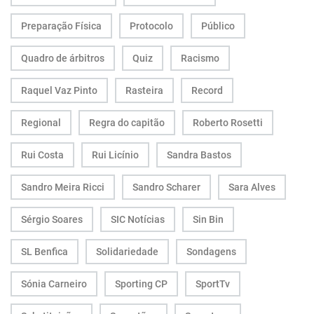
Preparação Física
Protocolo
Público
Quadro de árbitros
Quiz
Racismo
Raquel Vaz Pinto
Rasteira
Record
Regional
Regra do capitão
Roberto Rosetti
Rui Costa
Rui Licínio
Sandra Bastos
Sandro Meira Ricci
Sandro Scharer
Sara Alves
Sérgio Soares
SIC Notícias
Sin Bin
SL Benfica
Solidariedade
Sondagens
Sónia Carneiro
Sporting CP
SportTv