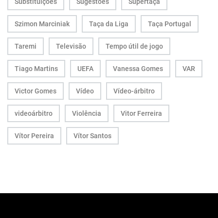
Substituições
Sugestões
Supertaça
Szimon Marciniak
Taça da Liga
Taça Portugal
Taremi
Televisão
Tempo útil de jogo
Tiago Martins
UEFA
Vanessa Gomes
VAR
Victor Gomes
Vídeo
Vídeo-árbitro
videoárbitro
Violência
Vitor Ferreira
Vítor Pereira
Vítor Santos