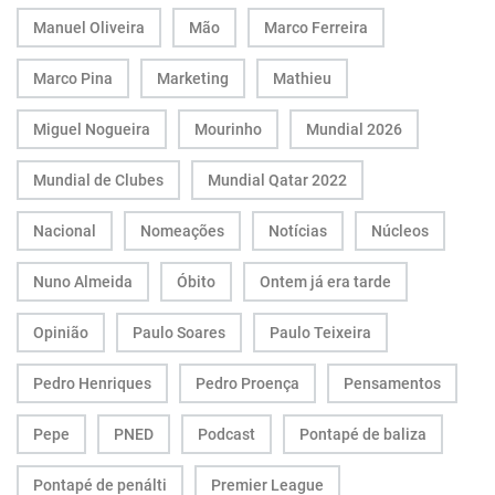
Manuel Oliveira
Mão
Marco Ferreira
Marco Pina
Marketing
Mathieu
Miguel Nogueira
Mourinho
Mundial 2026
Mundial de Clubes
Mundial Qatar 2022
Nacional
Nomeações
Notícias
Núcleos
Nuno Almeida
Óbito
Ontem já era tarde
Opinião
Paulo Soares
Paulo Teixeira
Pedro Henriques
Pedro Proença
Pensamentos
Pepe
PNED
Podcast
Pontapé de baliza
Pontapé de penálti
Premier League