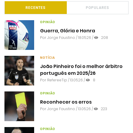
RECENTES
POPULARES
OPINIÃO
Guerra, Glória e Honra
Por
Jorge Faustino
/ 18.05.26 /
208
NOTÍCIA
João Pinheiro foi o melhor árbitro
português em 2025/26
Por RefereeTip / 13.05.26 /
8
OPINIÃO
Reconhecer os erros
Por
Jorge Faustino
/ 13.05.26 /
223
OPINIÃO