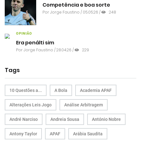
Competência e boa sorte
Por
Jorge Faustino
/ 05.05.26 /
248
OPINIÃO
Era penálti sim
Por
Jorge Faustino
/ 28.04.26 /
229
Tags
10 Questões a...
A Bola
Academia APAF
Alterações Leis Jogo
Análise Arbitragem
André Narciso
Andreia Sousa
António Nobre
Antony Taylor
APAF
Arábia Saudita