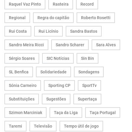
Raquel Vaz Pinto
Rasteira
Record
Regional
Regra do capitão
Roberto Rosetti
Rui Costa
Rui Licínio
Sandra Bastos
Sandro Meira Ricci
Sandro Scharer
Sara Alves
Sérgio Soares
SIC Notícias
Sin Bin
SL Benfica
Solidariedade
Sondagens
Sónia Carneiro
Sporting CP
SportTv
Substituições
Sugestões
Supertaça
Szimon Marciniak
Taça da Liga
Taça Portugal
Taremi
Televisão
Tempo útil de jogo