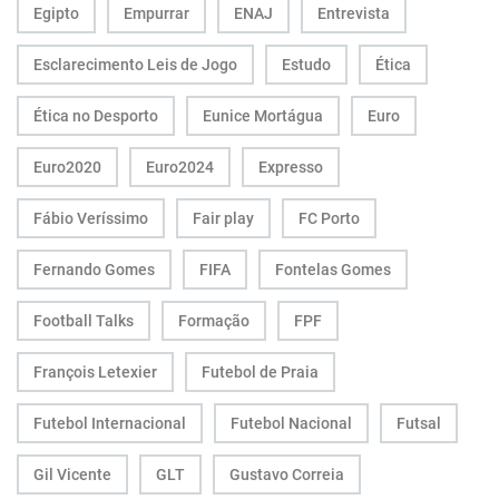
Egipto
Empurrar
ENAJ
Entrevista
Esclarecimento Leis de Jogo
Estudo
Ética
Ética no Desporto
Eunice Mortágua
Euro
Euro2020
Euro2024
Expresso
Fábio Veríssimo
Fair play
FC Porto
Fernando Gomes
FIFA
Fontelas Gomes
Football Talks
Formação
FPF
François Letexier
Futebol de Praia
Futebol Internacional
Futebol Nacional
Futsal
Gil Vicente
GLT
Gustavo Correia