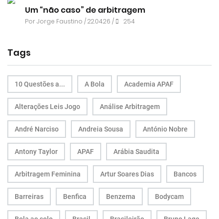
Um “não caso” de arbitragem
Por
Jorge Faustino
/ 22.04.26 /
254
Tags
10 Questões a...
A Bola
Academia APAF
Alterações Leis Jogo
Análise Arbitragem
André Narciso
Andreia Sousa
António Nobre
Antony Taylor
APAF
Arábia Saudita
Arbitragem Feminina
Artur Soares Dias
Bancos
Barreiras
Benfica
Benzema
Bodycam