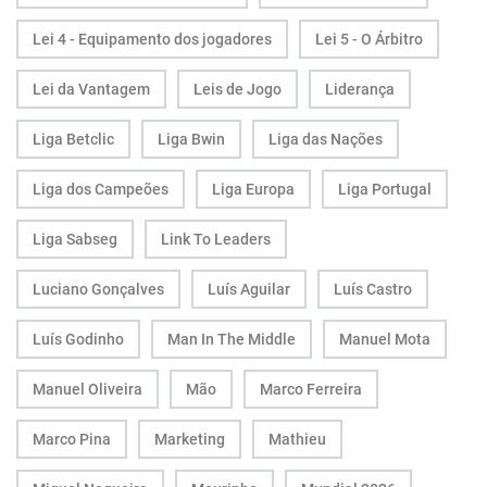
Lei 4 - Equipamento dos jogadores
Lei 5 - O Árbitro
Lei da Vantagem
Leis de Jogo
Liderança
Liga Betclic
Liga Bwin
Liga das Nações
Liga dos Campeões
Liga Europa
Liga Portugal
Liga Sabseg
Link To Leaders
Luciano Gonçalves
Luís Aguilar
Luís Castro
Luís Godinho
Man In The Middle
Manuel Mota
Manuel Oliveira
Mão
Marco Ferreira
Marco Pina
Marketing
Mathieu