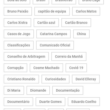
Bola ao solo
Brasil
Brasileirão
Bruno Lage
Bruno Paixão
capitão de equipa
Carlos Matos
Carlos Xistra
Cartão azul
Cartão Branco
Casos de Jogo
Catarina Campos
China
Classificações
Comunicado Oficial
Conselho de Arbitragem
Correio da Manhã
Corrupção
Cosme Machado
Covid-19
Cristiano Ronaldo
Curiosidades
David Elleray
Di Maria
Diomande
Documentação
Documentário
Duarte Gomes
Eduardo Coelho