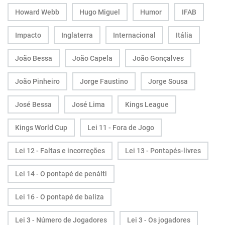
Howard Webb
Hugo Miguel
Humor
IFAB
Impacto
Inglaterra
Internacional
Itália
João Bessa
João Capela
João Gonçalves
João Pinheiro
Jorge Faustino
Jorge Sousa
José Bessa
José Lima
Kings League
Kings World Cup
Lei 11 - Fora de Jogo
Lei 12 - Faltas e incorreções
Lei 13 - Pontapés-livres
Lei 14 - O pontapé de penálti
Lei 16 - O pontapé de baliza
Lei 3 - Número de Jogadores
Lei 3 - Os jogadores