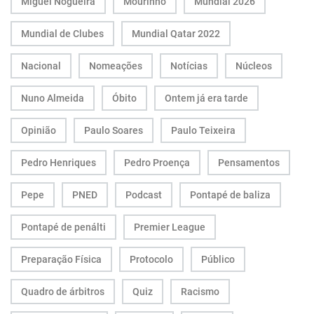
Miguel Nogueira
Mourinho
Mundial 2026
Mundial de Clubes
Mundial Qatar 2022
Nacional
Nomeações
Notícias
Núcleos
Nuno Almeida
Óbito
Ontem já era tarde
Opinião
Paulo Soares
Paulo Teixeira
Pedro Henriques
Pedro Proença
Pensamentos
Pepe
PNED
Podcast
Pontapé de baliza
Pontapé de penálti
Premier League
Preparação Física
Protocolo
Público
Quadro de árbitros
Quiz
Racismo