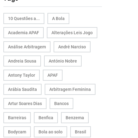
10 Questões a...
A Bola
Academia APAF
Alterações Leis Jogo
Análise Arbitragem
André Narciso
Andreia Sousa
António Nobre
Antony Taylor
APAF
Arábia Saudita
Arbitragem Feminina
Artur Soares Dias
Bancos
Barreiras
Benfica
Benzema
Bodycam
Bola ao solo
Brasil