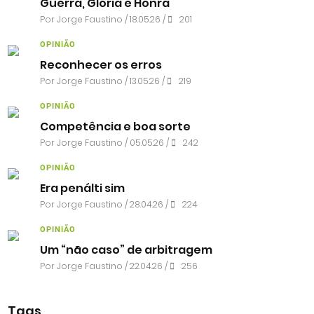
Guerra, Glória e Honra
Por
Jorge Faustino
/ 18.05.26 /
201
OPINIÃO
Reconhecer os erros
Por
Jorge Faustino
/ 13.05.26 /
219
OPINIÃO
Competência e boa sorte
Por
Jorge Faustino
/ 05.05.26 /
242
OPINIÃO
Era penálti sim
Por
Jorge Faustino
/ 28.04.26 /
224
OPINIÃO
Um “não caso” de arbitragem
Por
Jorge Faustino
/ 22.04.26 /
256
Tags