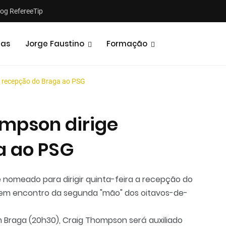
log RefereeTip
tas
Jorge Faustino
Formação
e recepção do Braga ao PSG
ompson dirige
a ao PSG
Notícias
Opiniões
 nomeado para dirigir quinta-feira a recepção do
, em encontro da segunda "mão" dos oitavos-de-
 Braga (20h30), Craig Thompson será auxiliado