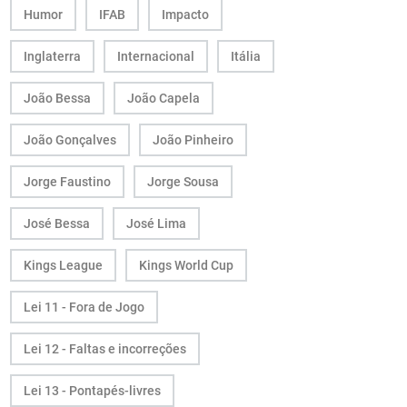
Humor
IFAB
Impacto
Inglaterra
Internacional
Itália
João Bessa
João Capela
João Gonçalves
João Pinheiro
Jorge Faustino
Jorge Sousa
José Bessa
José Lima
Kings League
Kings World Cup
Lei 11 - Fora de Jogo
Lei 12 - Faltas e incorreções
Lei 13 - Pontapés-livres