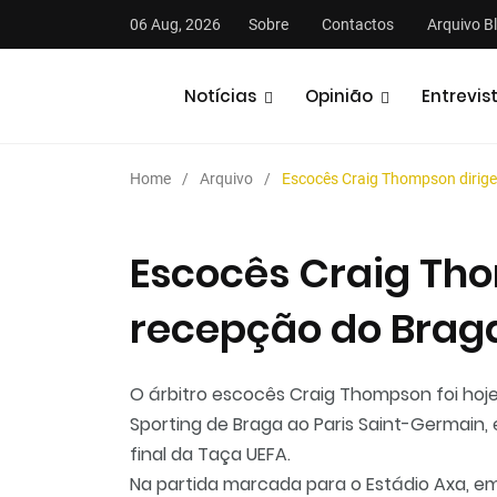
06 Aug, 2026
Sobre
Contactos
Arquivo B
Notícias
Opinião
Entrevis
Home
Arquivo
Escocês Craig Thompson dirig
Escocês Craig Th
recepção do Brag
stas
Análises
Podcasts
O árbitro escocês Craig Thompson foi hoje
Sporting de Braga ao Paris Saint-Germain
final da Taça UEFA.
Na partida marcada para o Estádio Axa, em