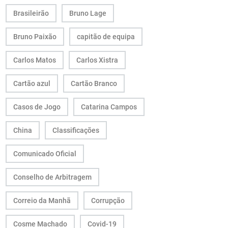
Brasileirão
Bruno Lage
Bruno Paixão
capitão de equipa
Carlos Matos
Carlos Xistra
Cartão azul
Cartão Branco
Casos de Jogo
Catarina Campos
China
Classificações
Comunicado Oficial
Conselho de Arbitragem
Correio da Manhã
Corrupção
Cosme Machado
Covid-19