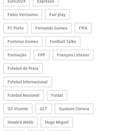
Euro2024
Expresso
Fábio Veríssimo
Fair play
FC Porto
Fernando Gomes
FIFA
Fontelas Gomes
Football Talks
Formação
FPF
François Letexier
Futebol de Praia
Futebol Internacional
Futebol Nacional
Futsal
Gil Vicente
GLT
Gustavo Correia
Howard Webb
Hugo Miguel