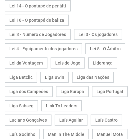
Lei 14 - O pontapé de penálti
Lei 16 - O pontapé de baliza
Lei 3 - Número de Jogadores
Lei 3 - Os jogadores
Lei 4 - Equipamento dos jogadores
Lei 5 - O Árbitro
Lei da Vantagem
Leis de Jogo
Liderança
Liga Betclic
Liga Bwin
Liga das Nações
Liga dos Campeões
Liga Europa
Liga Portugal
Liga Sabseg
Link To Leaders
Luciano Gonçalves
Luís Aguilar
Luís Castro
Luís Godinho
Man In The Middle
Manuel Mota