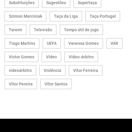
Substituições
Sugestões
Supertaça
Szimon Marciniak
Taça da Liga
Taça Portugal
Taremi
Televisão
Tempo útil de jogo
Tiago Martins
UEFA
Vanessa Gomes
VAR
Victor Gomes
Vídeo
Vídeo-árbitro
videoárbitro
Violência
Vitor Ferreira
Vítor Pereira
Vítor Santos