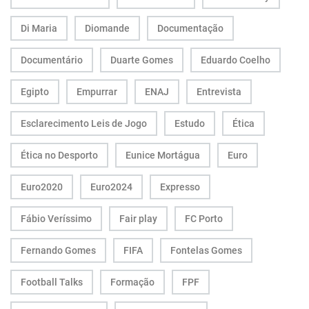
Di Maria
Diomande
Documentação
Documentário
Duarte Gomes
Eduardo Coelho
Egipto
Empurrar
ENAJ
Entrevista
Esclarecimento Leis de Jogo
Estudo
Ética
Ética no Desporto
Eunice Mortágua
Euro
Euro2020
Euro2024
Expresso
Fábio Veríssimo
Fair play
FC Porto
Fernando Gomes
FIFA
Fontelas Gomes
Football Talks
Formação
FPF