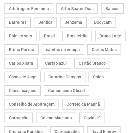
Arbitragem Feminina
Artur Soares Dias
Bancos
Barreiras
Benfica
Benzema
Bodycam
Bola ao solo
Brasil
Brasileirão
Bruno Lage
Bruno Paixão
capitão de equipa
Carlos Matos
Carlos Xistra
Cartão azul
Cartão Branco
Casos de Jogo
Catarina Campos
China
Classificações
Comunicado Oficial
Conselho de Arbitragem
Correio da Manhã
Corrupção
Cosme Machado
Covid-19
Cristiano Ronaldo
Curiosidades
David Elleray