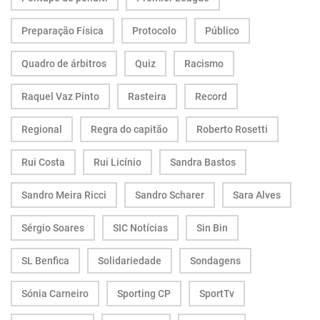
Preparação Física
Protocolo
Público
Quadro de árbitros
Quiz
Racismo
Raquel Vaz Pinto
Rasteira
Record
Regional
Regra do capitão
Roberto Rosetti
Rui Costa
Rui Licínio
Sandra Bastos
Sandro Meira Ricci
Sandro Scharer
Sara Alves
Sérgio Soares
SIC Notícias
Sin Bin
SL Benfica
Solidariedade
Sondagens
Sónia Carneiro
Sporting CP
SportTv