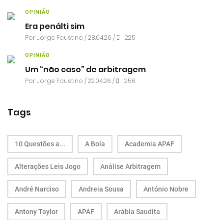
OPINIÃO
Era penálti sim
Por
Jorge Faustino
/ 28.04.26 /
225
OPINIÃO
Um “não caso” de arbitragem
Por
Jorge Faustino
/ 22.04.26 /
256
Tags
10 Questões a...
A Bola
Academia APAF
Alterações Leis Jogo
Análise Arbitragem
André Narciso
Andreia Sousa
António Nobre
Antony Taylor
APAF
Arábia Saudita