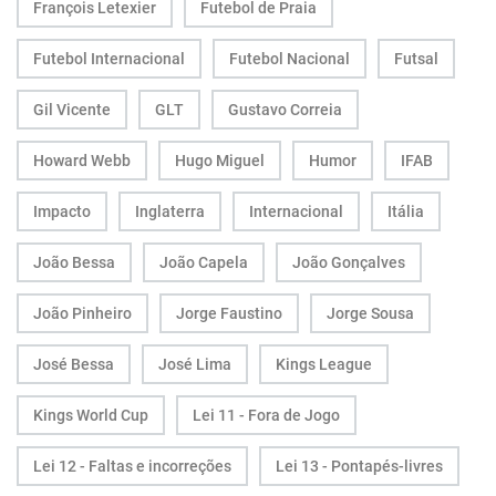
François Letexier
Futebol de Praia
Futebol Internacional
Futebol Nacional
Futsal
Gil Vicente
GLT
Gustavo Correia
Howard Webb
Hugo Miguel
Humor
IFAB
Impacto
Inglaterra
Internacional
Itália
João Bessa
João Capela
João Gonçalves
João Pinheiro
Jorge Faustino
Jorge Sousa
José Bessa
José Lima
Kings League
Kings World Cup
Lei 11 - Fora de Jogo
Lei 12 - Faltas e incorreções
Lei 13 - Pontapés-livres