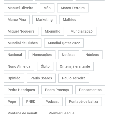
Manuel Oliveira
Mão
Marco Ferreira
Marco Pina
Marketing
Mathieu
Miguel Nogueira
Mourinho
Mundial 2026
Mundial de Clubes
Mundial Qatar 2022
Nacional
Nomeações
Notícias
Núcleos
Nuno Almeida
Óbito
Ontem já era tarde
Opinião
Paulo Soares
Paulo Teixeira
Pedro Henriques
Pedro Proença
Pensamentos
Pepe
PNED
Podcast
Pontapé de baliza
Pontapé de penálti
Premier League