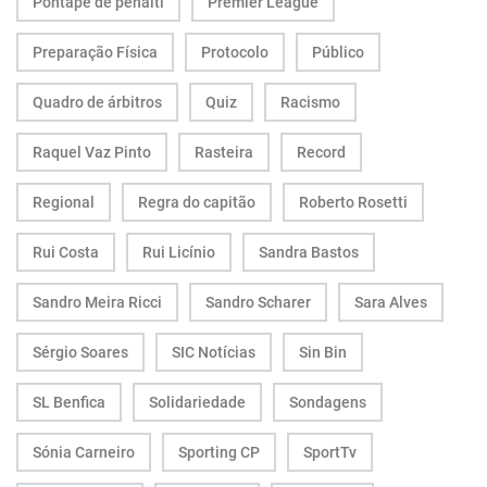
Pontapé de penálti
Premier League
Preparação Física
Protocolo
Público
Quadro de árbitros
Quiz
Racismo
Raquel Vaz Pinto
Rasteira
Record
Regional
Regra do capitão
Roberto Rosetti
Rui Costa
Rui Licínio
Sandra Bastos
Sandro Meira Ricci
Sandro Scharer
Sara Alves
Sérgio Soares
SIC Notícias
Sin Bin
SL Benfica
Solidariedade
Sondagens
Sónia Carneiro
Sporting CP
SportTv