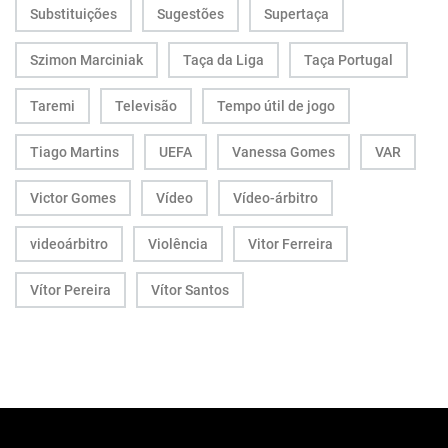
Substituições
Sugestões
Supertaça
Szimon Marciniak
Taça da Liga
Taça Portugal
Taremi
Televisão
Tempo útil de jogo
Tiago Martins
UEFA
Vanessa Gomes
VAR
Victor Gomes
Vídeo
Vídeo-árbitro
videoárbitro
Violência
Vitor Ferreira
Vítor Pereira
Vítor Santos