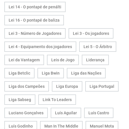
Lei 14 - O pontapé de penálti
Lei 16 - O pontapé de baliza
Lei 3 - Número de Jogadores
Lei 3 - Os jogadores
Lei 4 - Equipamento dos jogadores
Lei 5 - O Árbitro
Lei da Vantagem
Leis de Jogo
Liderança
Liga Betclic
Liga Bwin
Liga das Nações
Liga dos Campeões
Liga Europa
Liga Portugal
Liga Sabseg
Link To Leaders
Luciano Gonçalves
Luís Aguilar
Luís Castro
Luís Godinho
Man In The Middle
Manuel Mota