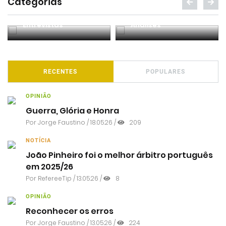
Categorias
Entrevistas
Análises
RECENTES
POPULARES
OPINIÃO
Guerra, Glória e Honra
Por
Jorge Faustino
/ 18.05.26 /
209
NOTÍCIA
João Pinheiro foi o melhor árbitro português
em 2025/26
Por RefereeTip / 13.05.26 /
8
OPINIÃO
Reconhecer os erros
Por
Jorge Faustino
/ 13.05.26 /
224