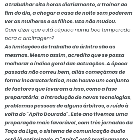
a trabalhar oito horas diariamente, a treinar ao
fim do dia, a chegar a casa de noite sem poderem
ver as mulheres e os filhos. Isto não mudou.
Quer dizer que está céptico numa boa temporada
para a arbitragem?
As limitações do trabalho do árbitro são as
mesmas. Mesmo assim, acredito que se possa
melhorar o índice geral das actuações. A época
passada não correu bem, aliás começámos de
forma
incaracterística
, mas houve um conjunto
de factores que levaram a isso, como a fase
preparatória, a introdução de novas tecnologias,
problemas pessoas de alguns árbitros, o ruído à
volta do "Apito Dourado". Este ano tivemos uma
preparação mais favorável, com três jornadas da
Taça da Liga, o sistema de comunicação
áudio
está já optimizado. O "Apito" está praticamente