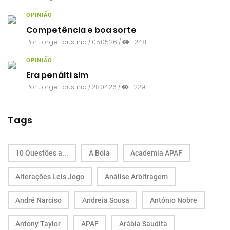
OPINIÃO
Competência e boa sorte
Por
Jorge Faustino
/ 05.05.26 /
248
OPINIÃO
Era penálti sim
Por
Jorge Faustino
/ 28.04.26 /
229
Tags
10 Questões a...
A Bola
Academia APAF
Alterações Leis Jogo
Análise Arbitragem
André Narciso
Andreia Sousa
António Nobre
Antony Taylor
APAF
Arábia Saudita