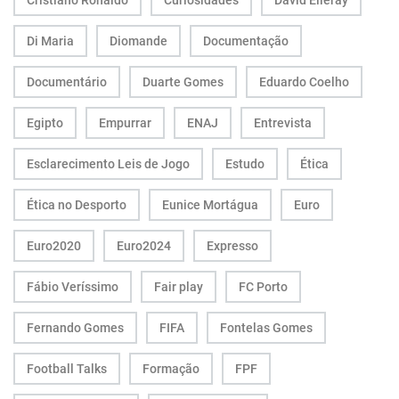
Cristiano Ronaldo
Curiosidades
David Elleray
Di Maria
Diomande
Documentação
Documentário
Duarte Gomes
Eduardo Coelho
Egipto
Empurrar
ENAJ
Entrevista
Esclarecimento Leis de Jogo
Estudo
Ética
Ética no Desporto
Eunice Mortágua
Euro
Euro2020
Euro2024
Expresso
Fábio Veríssimo
Fair play
FC Porto
Fernando Gomes
FIFA
Fontelas Gomes
Football Talks
Formação
FPF