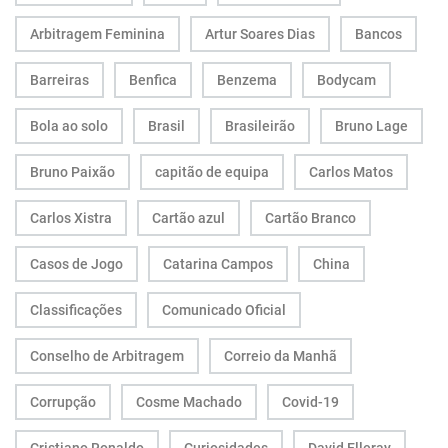
Arbitragem Feminina
Artur Soares Dias
Bancos
Barreiras
Benfica
Benzema
Bodycam
Bola ao solo
Brasil
Brasileirão
Bruno Lage
Bruno Paixão
capitão de equipa
Carlos Matos
Carlos Xistra
Cartão azul
Cartão Branco
Casos de Jogo
Catarina Campos
China
Classificações
Comunicado Oficial
Conselho de Arbitragem
Correio da Manhã
Corrupção
Cosme Machado
Covid-19