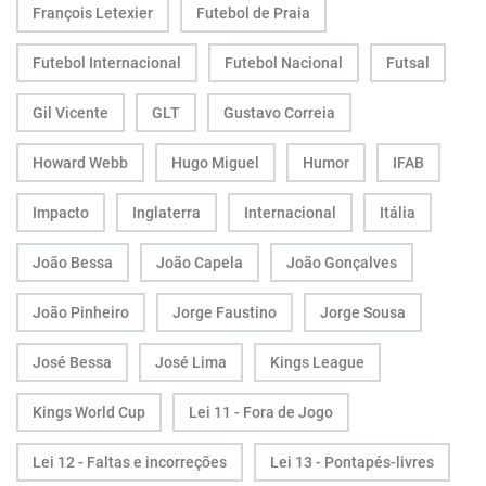
François Letexier
Futebol de Praia
Futebol Internacional
Futebol Nacional
Futsal
Gil Vicente
GLT
Gustavo Correia
Howard Webb
Hugo Miguel
Humor
IFAB
Impacto
Inglaterra
Internacional
Itália
João Bessa
João Capela
João Gonçalves
João Pinheiro
Jorge Faustino
Jorge Sousa
José Bessa
José Lima
Kings League
Kings World Cup
Lei 11 - Fora de Jogo
Lei 12 - Faltas e incorreções
Lei 13 - Pontapés-livres