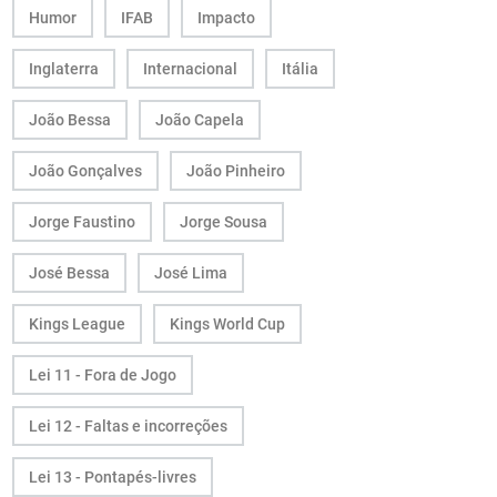
Humor
IFAB
Impacto
Inglaterra
Internacional
Itália
João Bessa
João Capela
João Gonçalves
João Pinheiro
Jorge Faustino
Jorge Sousa
José Bessa
José Lima
Kings League
Kings World Cup
Lei 11 - Fora de Jogo
Lei 12 - Faltas e incorreções
Lei 13 - Pontapés-livres