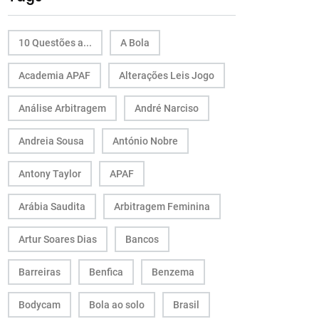
10 Questões a...
A Bola
Academia APAF
Alterações Leis Jogo
Análise Arbitragem
André Narciso
Andreia Sousa
António Nobre
Antony Taylor
APAF
Arábia Saudita
Arbitragem Feminina
Artur Soares Dias
Bancos
Barreiras
Benfica
Benzema
Bodycam
Bola ao solo
Brasil