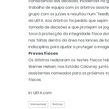
consistência das decisões, incidentes na
trabalho de equipa com os árbitros assist
grupo com os juízes e resultou num "feedb
da UEFA. Aos árbitros foi pedido que seja
tomada de decisões e que protejam os jog
toca à protecção da integridade física d
nas faltas dentro da área nos lances de 
indisciplina, para ajudar a proteger a ima
Provas físicas
Os árbitros realizaram os testes físicos ha
Werner Helsen, nos Estádio Colovray, junt
assistentes nomeados para os próximos t
físicas.
In: UEFA.com
Internacional
Notícias