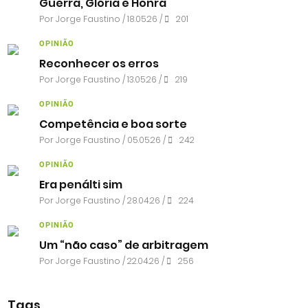
Guerra, Glória e Honra
Por
Jorge Faustino
/ 18.05.26 /
201
OPINIÃO
Reconhecer os erros
Por
Jorge Faustino
/ 13.05.26 /
219
OPINIÃO
Competência e boa sorte
Por
Jorge Faustino
/ 05.05.26 /
242
OPINIÃO
Era penálti sim
Por
Jorge Faustino
/ 28.04.26 /
224
OPINIÃO
Um “não caso” de arbitragem
Por
Jorge Faustino
/ 22.04.26 /
256
Tags