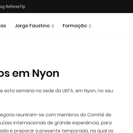
log RefereeTip
tas
Jorge Faustino
Formação
ros em Nyon
Notícias
Opiniões
-se esta semana na sede da UEFA, em Nyon, no seu
a categoria reuniram-se com membros do Comité de
uízes internacionais de grande experiência, para
ada e preparar a presente temporada, na qual os