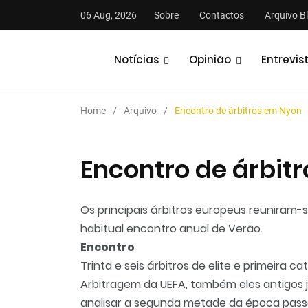
06 Aug, 2026
Sobre
Contactos
Arquivo B
Notícias
Opinião
Entrevis
Home
Arquivo
Encontro de árbitros em Nyon
Encontro de árbit
stas
Análises
Podcasts
Os principais árbitros europeus reuniram
habitual encontro anual de Verão.
Encontro
Trinta e seis árbitros de elite e primeir
Arbitragem da UEFA, também eles antigos j
analisar a segunda metade da época pass