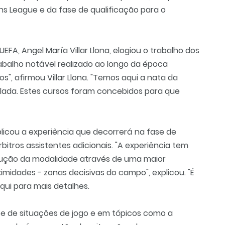
ns League e da fase de qualificação para o
FA, Angel María Villar Llona, elogiou o trabalho dos
rabalho notável realizado ao longo da época
", afirmou Villar Llona. "Temos aqui a nata da
lada. Estes cursos foram concebidos para que
licou a experiência que decorrerá na fase de
itros assistentes adicionais. "A experiência tem
olução da modalidade através de uma maior
midades - zonas decisivas do campo", explicou. "É
aqui para mais detalhes
.
ise de situações de jogo e em tópicos como a