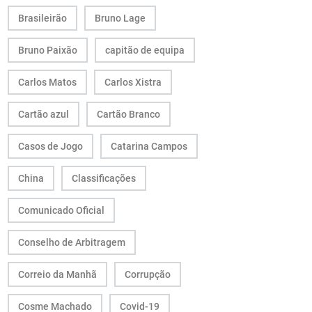
Brasileirão
Bruno Lage
Bruno Paixão
capitão de equipa
Carlos Matos
Carlos Xistra
Cartão azul
Cartão Branco
Casos de Jogo
Catarina Campos
China
Classificações
Comunicado Oficial
Conselho de Arbitragem
Correio da Manhã
Corrupção
Cosme Machado
Covid-19