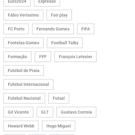
Euro2024
Expresso
Fábio Veríssimo
Fair play
FC Porto
Fernando Gomes
FIFA
Fontelas Gomes
Football Talks
Formação
FPF
François Letexier
Futebol de Praia
Futebol Internacional
Futebol Nacional
Futsal
Gil Vicente
GLT
Gustavo Correia
Howard Webb
Hugo Miguel