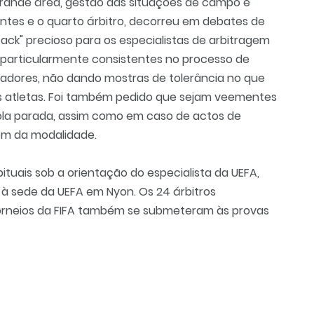
 grande área, gestão das situações de campo e
entes e o quarto árbitro, decorreu em debates de
ack" precioso para os especialistas de arbitragem
m particularmente consistentes no processo de
adores, não dando mostras de tolerância no que
os atletas. Foi também pedido que sejam veementes
bola parada, assim como em caso de actos de
gem da modalidade.
bituais sob a orientação do especialista da UEFA,
o à sede da UEFA em Nyon. Os 24 árbitros
orneios da FIFA também se submeteram às provas