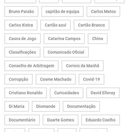
Bruno Paixão
capitão de equipa
Carlos Matos
Carlos Xistra
Cartão azul
Cartão Branco
Casos de Jogo
Catarina Campos
China
Classificações
Comunicado Oficial
Conselho de Arbitragem
Correio da Manhã
Corrupção
Cosme Machado
Covid-19
Cristiano Ronaldo
Curiosidades
David Elleray
Di Maria
Diomande
Documentação
Documentário
Duarte Gomes
Eduardo Coelho