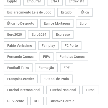
Egipto
Empurrar
ENAJ
Entrevista
Esclarecimento Leis de Jogo
Estudo
Ética
Ética no Desporto
Eunice Mortágua
Euro
Euro2020
Euro2024
Expresso
Fábio Veríssimo
Fair play
FC Porto
Fernando Gomes
FIFA
Fontelas Gomes
Football Talks
Formação
FPF
François Letexier
Futebol de Praia
Futebol Internacional
Futebol Nacional
Futsal
Gil Vicente
GLT
Gustavo Correia