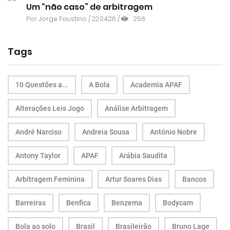
Um “não caso” de arbitragem
Por
Jorge Faustino
/ 22.04.26 /
256
Tags
10 Questões a...
A Bola
Academia APAF
Alterações Leis Jogo
Análise Arbitragem
André Narciso
Andreia Sousa
António Nobre
Antony Taylor
APAF
Arábia Saudita
Arbitragem Feminina
Artur Soares Dias
Bancos
Barreiras
Benfica
Benzema
Bodycam
Bola ao solo
Brasil
Brasileirão
Bruno Lage