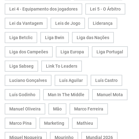
Lei 4 - Equipamento dos jogadores
Lei 5 - O Árbitro
Lei da Vantagem
Leis de Jogo
Liderança
Liga Betclic
Liga Bwin
Liga das Nações
Liga dos Campeões
Liga Europa
Liga Portugal
Liga Sabseg
Link To Leaders
Luciano Gonçalves
Luís Aguilar
Luís Castro
Luís Godinho
Man In The Middle
Manuel Mota
Manuel Oliveira
Mão
Marco Ferreira
Marco Pina
Marketing
Mathieu
Miguel Nogueira
Mourinho
Mundial 2026