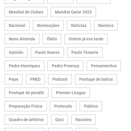
Mundial de Clubes
Mundial Qatar 2022
Nacional
Nomeações
Notícias
Núcleos
Nuno Almeida
Óbito
Ontem já era tarde
Opinião
Paulo Soares
Paulo Teixeira
Pedro Henriques
Pedro Proença
Pensamentos
Pepe
PNED
Podcast
Pontapé de baliza
Pontapé de penálti
Premier League
Preparação Física
Protocolo
Público
Quadro de árbitros
Quiz
Racismo