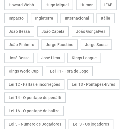
Howard Webb
Hugo Miguel
Humor
IFAB
Impacto
Inglaterra
Internacional
Itália
João Bessa
João Capela
João Gonçalves
João Pinheiro
Jorge Faustino
Jorge Sousa
José Bessa
José Lima
Kings League
Kings World Cup
Lei 11 - Fora de Jogo
Lei 12 - Faltas e incorreções
Lei 13 - Pontapés-livres
Lei 14 - O pontapé de penálti
Lei 16 - O pontapé de baliza
Lei 3 - Número de Jogadores
Lei 3 - Os jogadores