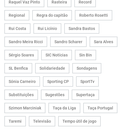
Raquel Vaz Pinto
Rasteira
Record
Regional
Regra do capitão
Roberto Rosetti
Rui Costa
Rui Licínio
Sandra Bastos
Sandro Meira Ricci
Sandro Scharer
Sara Alves
Sérgio Soares
SIC Notícias
Sin Bin
SL Benfica
Solidariedade
Sondagens
Sónia Carneiro
Sporting CP
SportTv
Substituições
Sugestões
Supertaça
Szimon Marciniak
Taça da Liga
Taça Portugal
Taremi
Televisão
Tempo útil de jogo