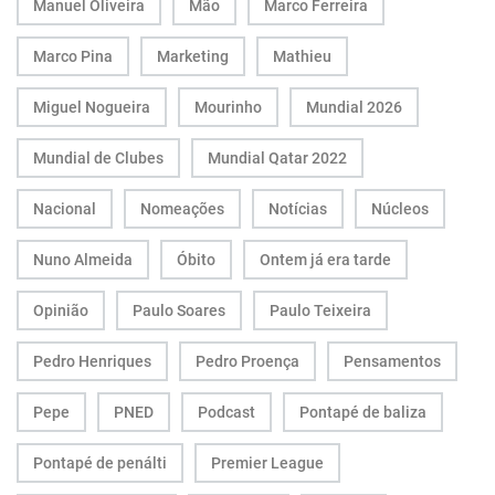
Manuel Oliveira
Mão
Marco Ferreira
Marco Pina
Marketing
Mathieu
Miguel Nogueira
Mourinho
Mundial 2026
Mundial de Clubes
Mundial Qatar 2022
Nacional
Nomeações
Notícias
Núcleos
Nuno Almeida
Óbito
Ontem já era tarde
Opinião
Paulo Soares
Paulo Teixeira
Pedro Henriques
Pedro Proença
Pensamentos
Pepe
PNED
Podcast
Pontapé de baliza
Pontapé de penálti
Premier League