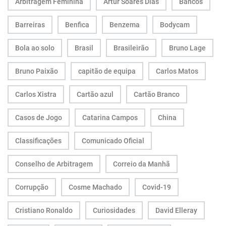
Arbitragem Feminina
Artur Soares Dias
Bancos
Barreiras
Benfica
Benzema
Bodycam
Bola ao solo
Brasil
Brasileirão
Bruno Lage
Bruno Paixão
capitão de equipa
Carlos Matos
Carlos Xistra
Cartão azul
Cartão Branco
Casos de Jogo
Catarina Campos
China
Classificações
Comunicado Oficial
Conselho de Arbitragem
Correio da Manhã
Corrupção
Cosme Machado
Covid-19
Cristiano Ronaldo
Curiosidades
David Elleray