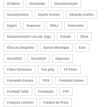
Di Maria
Diomande
Documentação
Documentário
Duarte Gomes
Eduardo Coelho
Egipto
Empurrar
ENAJ
Entrevista
Esclarecimento Leis de Jogo
Estudo
Ética
Ética no Desporto
Eunice Mortágua
Euro
Euro2020
Euro2024
Expresso
Fábio Veríssimo
Fair play
FC Porto
Fernando Gomes
FIFA
Fontelas Gomes
Football Talks
Formação
FPF
François Letexier
Futebol de Praia