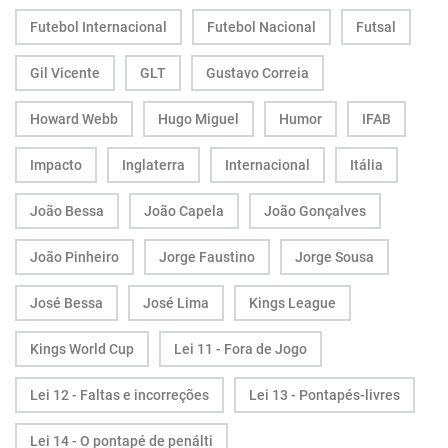
Futebol Internacional
Futebol Nacional
Futsal
Gil Vicente
GLT
Gustavo Correia
Howard Webb
Hugo Miguel
Humor
IFAB
Impacto
Inglaterra
Internacional
Itália
João Bessa
João Capela
João Gonçalves
João Pinheiro
Jorge Faustino
Jorge Sousa
José Bessa
José Lima
Kings League
Kings World Cup
Lei 11 - Fora de Jogo
Lei 12 - Faltas e incorreções
Lei 13 - Pontapés-livres
Lei 14 - O pontapé de penálti