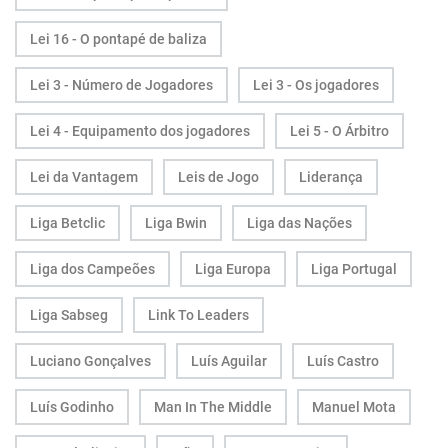
Lei 16 - O pontapé de baliza
Lei 3 - Número de Jogadores
Lei 3 - Os jogadores
Lei 4 - Equipamento dos jogadores
Lei 5 - O Árbitro
Lei da Vantagem
Leis de Jogo
Liderança
Liga Betclic
Liga Bwin
Liga das Nações
Liga dos Campeões
Liga Europa
Liga Portugal
Liga Sabseg
Link To Leaders
Luciano Gonçalves
Luís Aguilar
Luís Castro
Luís Godinho
Man In The Middle
Manuel Mota