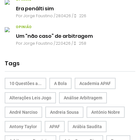
Era penálti sim
Por
Jorge Faustino
/ 28.04.26 /
226
OPINIÃO
Um “não caso” de arbitragem
Por
Jorge Faustino
/ 22.04.26 /
258
Tags
10 Questões a...
A Bola
Academia APAF
Alterações Leis Jogo
Análise Arbitragem
André Narciso
Andreia Sousa
António Nobre
Antony Taylor
APAF
Arábia Saudita