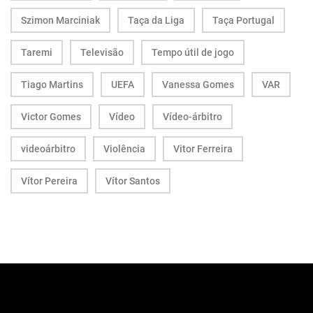
Szimon Marciniak
Taça da Liga
Taça Portugal
Taremi
Televisão
Tempo útil de jogo
Tiago Martins
UEFA
Vanessa Gomes
VAR
Victor Gomes
Vídeo
Vídeo-árbitro
videoárbitro
Violência
Vitor Ferreira
Vítor Pereira
Vítor Santos