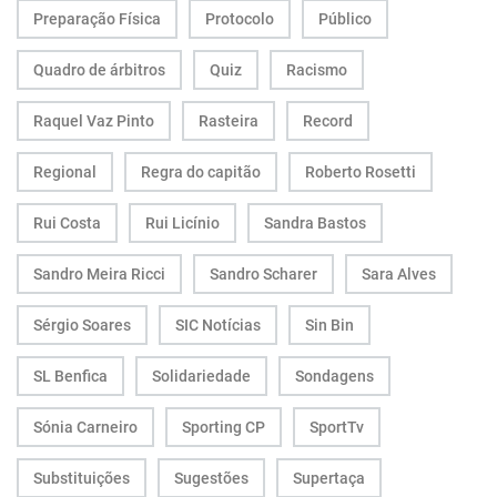
Preparação Física
Protocolo
Público
Quadro de árbitros
Quiz
Racismo
Raquel Vaz Pinto
Rasteira
Record
Regional
Regra do capitão
Roberto Rosetti
Rui Costa
Rui Licínio
Sandra Bastos
Sandro Meira Ricci
Sandro Scharer
Sara Alves
Sérgio Soares
SIC Notícias
Sin Bin
SL Benfica
Solidariedade
Sondagens
Sónia Carneiro
Sporting CP
SportTv
Substituições
Sugestões
Supertaça