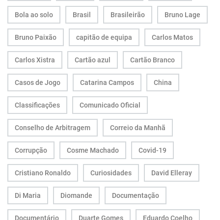
Bola ao solo
Brasil
Brasileirão
Bruno Lage
Bruno Paixão
capitão de equipa
Carlos Matos
Carlos Xistra
Cartão azul
Cartão Branco
Casos de Jogo
Catarina Campos
China
Classificações
Comunicado Oficial
Conselho de Arbitragem
Correio da Manhã
Corrupção
Cosme Machado
Covid-19
Cristiano Ronaldo
Curiosidades
David Elleray
Di Maria
Diomande
Documentação
Documentário
Duarte Gomes
Eduardo Coelho