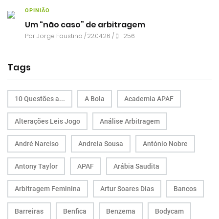
OPINIÃO
Um “não caso” de arbitragem
Por
Jorge Faustino
/ 22.04.26 /
256
Tags
10 Questões a...
A Bola
Academia APAF
Alterações Leis Jogo
Análise Arbitragem
André Narciso
Andreia Sousa
António Nobre
Antony Taylor
APAF
Arábia Saudita
Arbitragem Feminina
Artur Soares Dias
Bancos
Barreiras
Benfica
Benzema
Bodycam