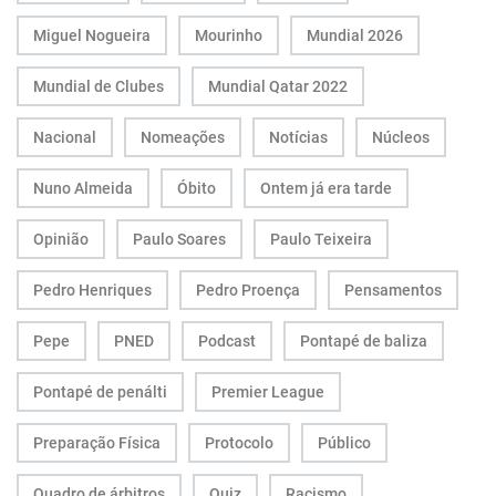
Miguel Nogueira
Mourinho
Mundial 2026
Mundial de Clubes
Mundial Qatar 2022
Nacional
Nomeações
Notícias
Núcleos
Nuno Almeida
Óbito
Ontem já era tarde
Opinião
Paulo Soares
Paulo Teixeira
Pedro Henriques
Pedro Proença
Pensamentos
Pepe
PNED
Podcast
Pontapé de baliza
Pontapé de penálti
Premier League
Preparação Física
Protocolo
Público
Quadro de árbitros
Quiz
Racismo