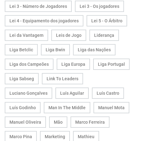
Lei 3 - Número de Jogadores
Lei 3 - Os jogadores
Lei 4 - Equipamento dos jogadores
Lei 5 - O Árbitro
Lei da Vantagem
Leis de Jogo
Liderança
Liga Betclic
Liga Bwin
Liga das Nações
Liga dos Campeões
Liga Europa
Liga Portugal
Liga Sabseg
Link To Leaders
Luciano Gonçalves
Luís Aguilar
Luís Castro
Luís Godinho
Man In The Middle
Manuel Mota
Manuel Oliveira
Mão
Marco Ferreira
Marco Pina
Marketing
Mathieu