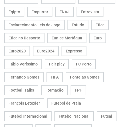
Egipto
Empurrar
ENAJ
Entrevista
Esclarecimento Leis de Jogo
Estudo
Ética
Ética no Desporto
Eunice Mortágua
Euro
Euro2020
Euro2024
Expresso
Fábio Veríssimo
Fair play
FC Porto
Fernando Gomes
FIFA
Fontelas Gomes
Football Talks
Formação
FPF
François Letexier
Futebol de Praia
Futebol Internacional
Futebol Nacional
Futsal