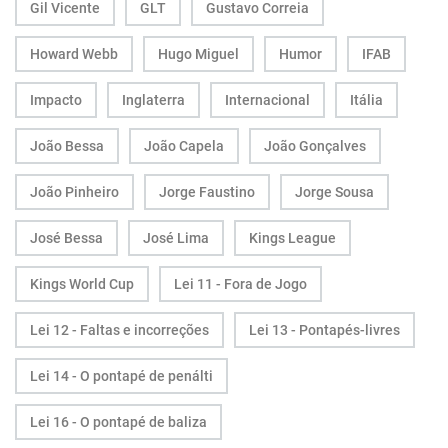
Gil Vicente
GLT
Gustavo Correia
Howard Webb
Hugo Miguel
Humor
IFAB
Impacto
Inglaterra
Internacional
Itália
João Bessa
João Capela
João Gonçalves
João Pinheiro
Jorge Faustino
Jorge Sousa
José Bessa
José Lima
Kings League
Kings World Cup
Lei 11 - Fora de Jogo
Lei 12 - Faltas e incorreções
Lei 13 - Pontapés-livres
Lei 14 - O pontapé de penálti
Lei 16 - O pontapé de baliza