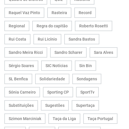
Raquel Vaz Pinto
Rasteira
Record
Regional
Regra do capitão
Roberto Rosetti
Rui Costa
Rui Licínio
Sandra Bastos
Sandro Meira Ricci
Sandro Scharer
Sara Alves
Sérgio Soares
SIC Notícias
Sin Bin
SL Benfica
Solidariedade
Sondagens
Sónia Carneiro
Sporting CP
SportTv
Substituições
Sugestões
Supertaça
Szimon Marciniak
Taça da Liga
Taça Portugal