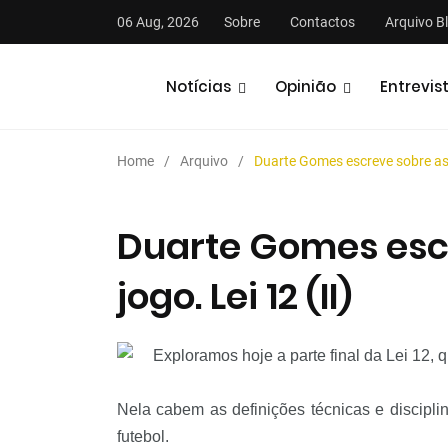
06 Aug, 2026
Sobre
Contactos
Arquivo B
Notícias
Opinião
Entrevis
Home
Arquivo
Duarte Gomes escreve sobre as le
Duarte Gomes escr
jogo. Lei 12 (II)
stas
Análises
Podcasts
Exploramos hoje a parte final da Lei 12, q
Nela cabem as definições técnicas e discipl
futebol.