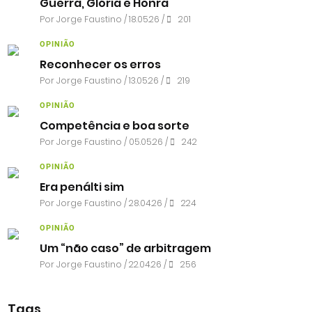
Guerra, Glória e Honra
Por
Jorge Faustino
/ 18.05.26 /
201
OPINIÃO
Reconhecer os erros
Por
Jorge Faustino
/ 13.05.26 /
219
OPINIÃO
Competência e boa sorte
Por
Jorge Faustino
/ 05.05.26 /
242
OPINIÃO
Era penálti sim
Por
Jorge Faustino
/ 28.04.26 /
224
OPINIÃO
Um “não caso” de arbitragem
Por
Jorge Faustino
/ 22.04.26 /
256
Tags