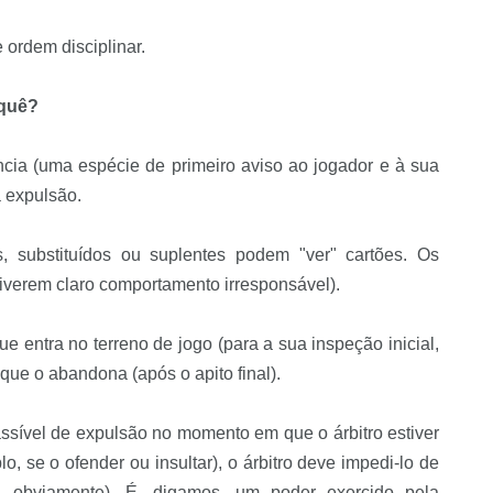
 ordem disciplinar.
 quê?
ia (uma espécie de primeiro aviso ao jogador e à sua
á expulsão.
, substituídos ou suplentes podem "ver" cartões. Os
iverem claro comportamento irresponsável).
e entra no terreno de jogo (para a sua inspeção inicial,
que o abandona (após o apito final).
sível de expulsão no momento em que o árbitro estiver
o, se o ofender ou insultar), o árbitro deve impedi-lo de
ão, obviamente). É, digamos, um poder exercido pela