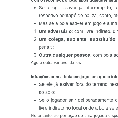
Como recomeça o jogo após qualquer falta
Se o jogo estiver já interrompido
respetivo pontapé de baliza, canto, et
Mas se a bola estiver em jogo e a infr
Um adversário
: com livre indireto, d
Um colega, suplente, substituído, 
penálti;
Outra qualquer pessoa,
com bola ao
Agora outra variável da lei:
Infrações com a bola em jogo, em que o infra
Se ele já estiver fora do terreno n
ao solo;
Se o jogador sair deliberadamente d
livre indireto no local onde a bola s
No entanto, se por ação de uma jogada disput