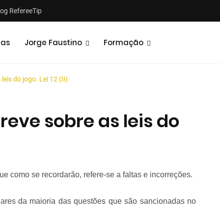
log RefereeTip
tas
Jorge Faustino
Formação
is do jogo. Lei 12 (II)
eve sobre as leis do
Notícias
Opiniões
ue como se recordarão, refere-se a faltas e incorreções.
inares da maioria das questões que são sancionadas no