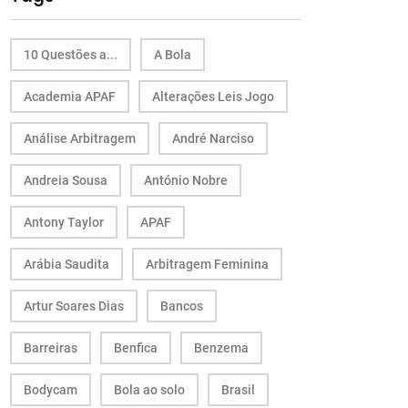
10 Questões a...
A Bola
Academia APAF
Alterações Leis Jogo
Análise Arbitragem
André Narciso
Andreia Sousa
António Nobre
Antony Taylor
APAF
Arábia Saudita
Arbitragem Feminina
Artur Soares Dias
Bancos
Barreiras
Benfica
Benzema
Bodycam
Bola ao solo
Brasil