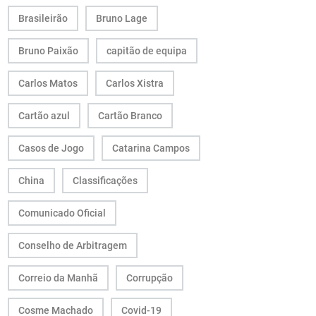
Brasileirão
Bruno Lage
Bruno Paixão
capitão de equipa
Carlos Matos
Carlos Xistra
Cartão azul
Cartão Branco
Casos de Jogo
Catarina Campos
China
Classificações
Comunicado Oficial
Conselho de Arbitragem
Correio da Manhã
Corrupção
Cosme Machado
Covid-19