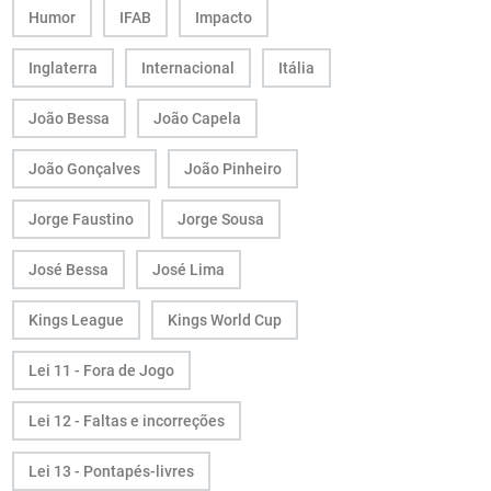
Humor
IFAB
Impacto
Inglaterra
Internacional
Itália
João Bessa
João Capela
João Gonçalves
João Pinheiro
Jorge Faustino
Jorge Sousa
José Bessa
José Lima
Kings League
Kings World Cup
Lei 11 - Fora de Jogo
Lei 12 - Faltas e incorreções
Lei 13 - Pontapés-livres