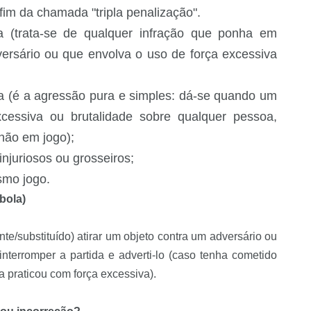
fim da chamada "tripla penalização".
ra (trata-se de qualquer infração que ponha em
versário ou que envolva o uso de força excessiva
ta (é a agressão pura e simples: dá-se quando um
xcessiva ou brutalidade sobre qualquer pessoa,
não em jogo);
njuriosos ou grosseiros;
smo jogo.
bola)
te/substituído) atirar um objeto contra um adversário ou
interromper a partida e adverti-lo (caso tenha cometido
a praticou com força excessiva).