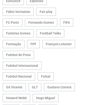
Euro2024
Expresso
Fábio Veríssimo
Fair play
FC Porto
Fernando Gomes
FIFA
Fontelas Gomes
Football Talks
Formação
FPF
François Letexier
Futebol de Praia
Futebol Internacional
Futebol Nacional
Futsal
Gil Vicente
GLT
Gustavo Correia
Howard Webb
Hugo Miguel