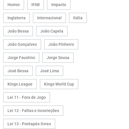
Humor
IFAB
Impacto
Inglaterra
Internacional
Itália
João Bessa
João Capela
João Gonçalves
João Pinheiro
Jorge Faustino
Jorge Sousa
José Bessa
José Lima
Kings League
Kings World Cup
Lei 11 - Fora de Jogo
Lei 12 - Faltas e incorreções
Lei 13 - Pontapés-livres