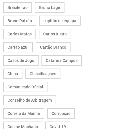
Brasileirão
Bruno Lage
Bruno Paixão
capitão de equipa
Carlos Matos
Carlos Xistra
Cartão azul
Cartão Branco
Casos de Jogo
Catarina Campos
China
Classificações
Comunicado Oficial
Conselho de Arbitragem
Correio da Manhã
Corrupção
Cosme Machado
Covid-19