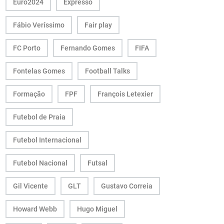
Euro2024
Expresso
Fábio Veríssimo
Fair play
FC Porto
Fernando Gomes
FIFA
Fontelas Gomes
Football Talks
Formação
FPF
François Letexier
Futebol de Praia
Futebol Internacional
Futebol Nacional
Futsal
Gil Vicente
GLT
Gustavo Correia
Howard Webb
Hugo Miguel