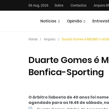
06 Aug, 2026
Sobre
Contactos
Arquivo B
Notícias
Opinião
Entrevis
Home
Arquivo
Duarte Gomes é MESMO o árbitr
Duarte Gomes é M
Benfica-Sporting
stas
Análises
Podcasts
O árbitro lisboeta de 40 anos foi nom
agendado para as 19.45 de sábado, no 