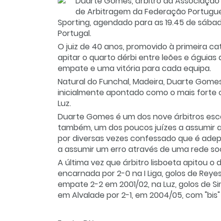
Duarte Gomes, árbitro da Associação 
de Arbitragem da Federação Portugues
Sporting, agendado para as 19.45 de sábad
Portugal.
O juiz de 40 anos, promovido à primeira cat
apitar o quarto dérbi entre leões e águias
empate e uma vitória para cada equipa.
Natural do Funchal, Madeira, Duarte Gome
inicialmente apontado como o mais forte c
Luz.
Duarte Gomes é um dos nove árbitros escal
também, um dos poucos juízes a assumir a 
por diversas vezes confessado que é adepto
a assumir um erro através de uma rede socia
A última vez que árbitro lisboeta apitou o 
encarnada por 2-0 na I Liga, golos de Reye
empate 2-2 em 2001/02, na Luz, golos de Sim
em Alvalade por 2-1, em 2004/05, com "bis