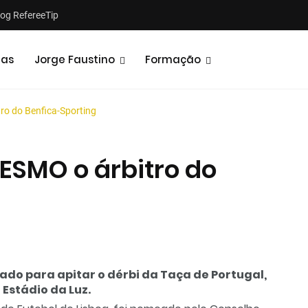
log RefereeTip
tas
Jorge Faustino
Formação
o do Benfica-Sporting
ESMO o árbitro do
Notícias
Opiniões
eado para apitar o dérbi da Taça de Portugal,
Estádio da Luz.