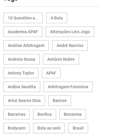
10 Questões a...
A Bola
Academia APAF
Alterações Leis Jogo
Análise Arbitragem
André Narciso
Andreia Sousa
António Nobre
Antony Taylor
APAF
Arábia Saudita
Arbitragem Feminina
Artur Soares Dias
Bancos
Barreiras
Benfica
Benzema
Bodycam
Bola ao solo
Brasil