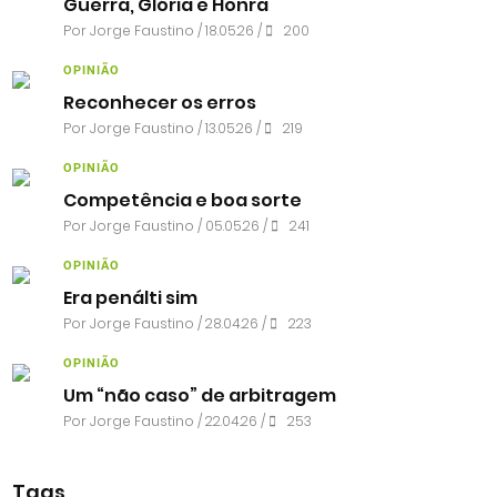
Guerra, Glória e Honra
Por
Jorge Faustino
/ 18.05.26 /
200
OPINIÃO
Reconhecer os erros
Por
Jorge Faustino
/ 13.05.26 /
219
OPINIÃO
Competência e boa sorte
Por
Jorge Faustino
/ 05.05.26 /
241
OPINIÃO
Era penálti sim
Por
Jorge Faustino
/ 28.04.26 /
223
OPINIÃO
Um “não caso” de arbitragem
Por
Jorge Faustino
/ 22.04.26 /
253
Tags