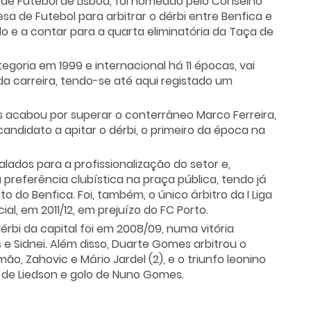
de Futebol de Lisboa, foi nomeado pelo Conselho
a de Futebol para arbitrar o dérbi entre Benfica e
o e a contar para a quarta eliminatória da Taça de
egoria em 1999 e internacional há 11 épocas, vai
 da carreira, tendo-se até aqui registado um
s acabou por superar o conterrâneo Marco Ferreira,
andidato a apitar o dérbi, o primeiro da época na
ados para a profissionalização do setor e,
preferência clubística na praça pública, tendo já
 do Benfica. Foi, também, o único árbitro da I Liga
l, em 2011/12, em prejuízo do FC Porto.
dérbi da capital foi em 2008/09, numa vitória
s e Sidnei. Além disso, Duarte Gomes arbitrou o
ão, Zahovic e Mário Jardel (2), e o triunfo leonino
" de Liedson e golo de Nuno Gomes.