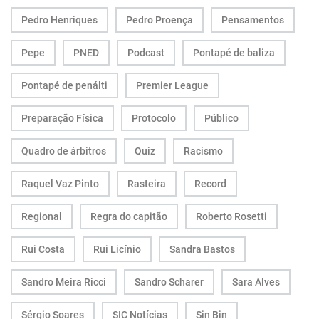
Pedro Henriques
Pedro Proença
Pensamentos
Pepe
PNED
Podcast
Pontapé de baliza
Pontapé de penálti
Premier League
Preparação Física
Protocolo
Público
Quadro de árbitros
Quiz
Racismo
Raquel Vaz Pinto
Rasteira
Record
Regional
Regra do capitão
Roberto Rosetti
Rui Costa
Rui Licínio
Sandra Bastos
Sandro Meira Ricci
Sandro Scharer
Sara Alves
Sérgio Soares
SIC Notícias
Sin Bin