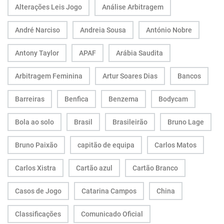
Alterações Leis Jogo
Análise Arbitragem
André Narciso
Andreia Sousa
António Nobre
Antony Taylor
APAF
Arábia Saudita
Arbitragem Feminina
Artur Soares Dias
Bancos
Barreiras
Benfica
Benzema
Bodycam
Bola ao solo
Brasil
Brasileirão
Bruno Lage
Bruno Paixão
capitão de equipa
Carlos Matos
Carlos Xistra
Cartão azul
Cartão Branco
Casos de Jogo
Catarina Campos
China
Classificações
Comunicado Oficial