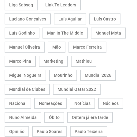
Liga Sabseg
Link To Leaders
Luciano Gonçalves
Luís Aguilar
Luís Castro
Luís Godinho
Man In The Middle
Manuel Mota
Manuel Oliveira
Mão
Marco Ferreira
Marco Pina
Marketing
Mathieu
Miguel Nogueira
Mourinho
Mundial 2026
Mundial de Clubes
Mundial Qatar 2022
Nacional
Nomeações
Notícias
Núcleos
Nuno Almeida
Óbito
Ontem já era tarde
Opinião
Paulo Soares
Paulo Teixeira