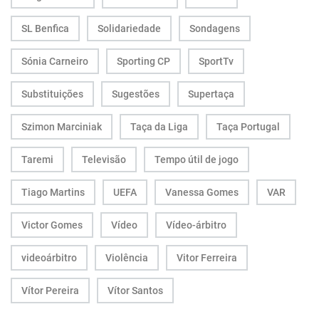
SL Benfica
Solidariedade
Sondagens
Sónia Carneiro
Sporting CP
SportTv
Substituições
Sugestões
Supertaça
Szimon Marciniak
Taça da Liga
Taça Portugal
Taremi
Televisão
Tempo útil de jogo
Tiago Martins
UEFA
Vanessa Gomes
VAR
Victor Gomes
Vídeo
Vídeo-árbitro
videoárbitro
Violência
Vitor Ferreira
Vítor Pereira
Vítor Santos