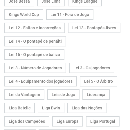
José Bessa
José Lima
Kings League
Kings World Cup
Lei 11 - Fora de Jogo
Lei 12 - Faltas e incorreções
Lei 13 - Pontapés-livres
Lei 14 - O pontapé de penálti
Lei 16 - O pontapé de baliza
Lei 3 - Número de Jogadores
Lei 3 - Os jogadores
Lei 4 - Equipamento dos jogadores
Lei 5 - O Árbitro
Lei da Vantagem
Leis de Jogo
Liderança
Liga Betclic
Liga Bwin
Liga das Nações
Liga dos Campeões
Liga Europa
Liga Portugal