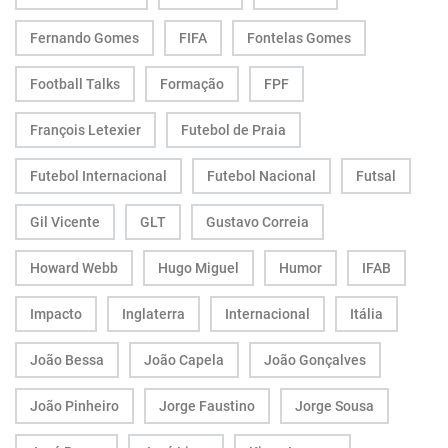
Fernando Gomes
FIFA
Fontelas Gomes
Football Talks
Formação
FPF
François Letexier
Futebol de Praia
Futebol Internacional
Futebol Nacional
Futsal
Gil Vicente
GLT
Gustavo Correia
Howard Webb
Hugo Miguel
Humor
IFAB
Impacto
Inglaterra
Internacional
Itália
João Bessa
João Capela
João Gonçalves
João Pinheiro
Jorge Faustino
Jorge Sousa