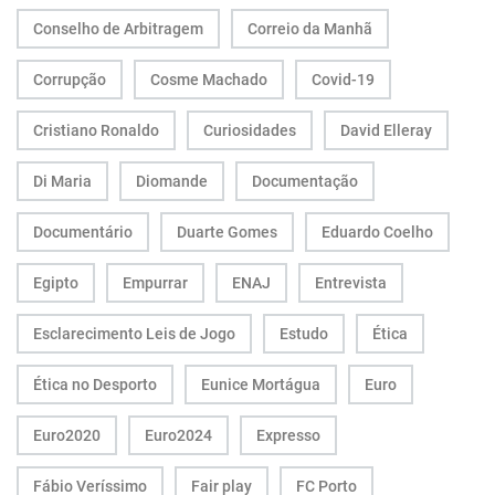
Conselho de Arbitragem
Correio da Manhã
Corrupção
Cosme Machado
Covid-19
Cristiano Ronaldo
Curiosidades
David Elleray
Di Maria
Diomande
Documentação
Documentário
Duarte Gomes
Eduardo Coelho
Egipto
Empurrar
ENAJ
Entrevista
Esclarecimento Leis de Jogo
Estudo
Ética
Ética no Desporto
Eunice Mortágua
Euro
Euro2020
Euro2024
Expresso
Fábio Veríssimo
Fair play
FC Porto