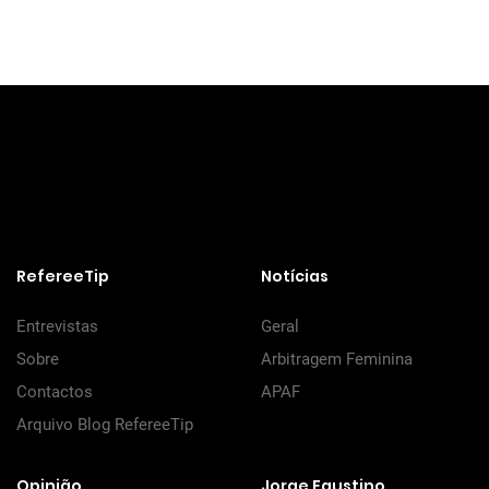
RefereeTip
Notícias
Entrevistas
Geral
Sobre
Arbitragem Feminina
Contactos
APAF
Arquivo Blog RefereeTip
Opinião
Jorge Faustino