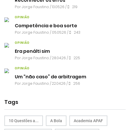
Reconhecer os erros
Por
Jorge Faustino
/ 13.05.26 /
219
OPINIÃO
Competência e boa sorte
Por
Jorge Faustino
/ 05.05.26 /
243
OPINIÃO
Era penálti sim
Por
Jorge Faustino
/ 28.04.26 /
225
OPINIÃO
Um “não caso” de arbitragem
Por
Jorge Faustino
/ 22.04.26 /
256
Tags
10 Questões a...
A Bola
Academia APAF