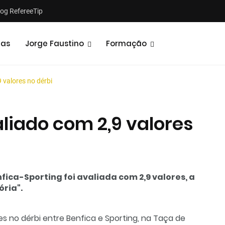
log RefereeTip
tas
Jorge Faustino
Formação
 valores no dérbi
iado com 2,9 valores
Notícias
Opiniões
ica-Sporting foi avaliada com 2,9 valores, a
ória".
s no dérbi entre Benfica e Sporting, na Taça de