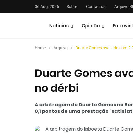
06 Aug, 2026
Sobre
Contactos
Arquivo B
Notícias
Opinião
Entrevis
Home
Arquivo
Duarte Gomes avaliado com 2,9
Duarte Gomes aval
no dérbi
stas
Análises
Podcasts
A arbitragem de Duarte Gomes no Benf
0,1 pontos de uma prestação "satisfat
A arbitragem do lisboeta Duarte Gome