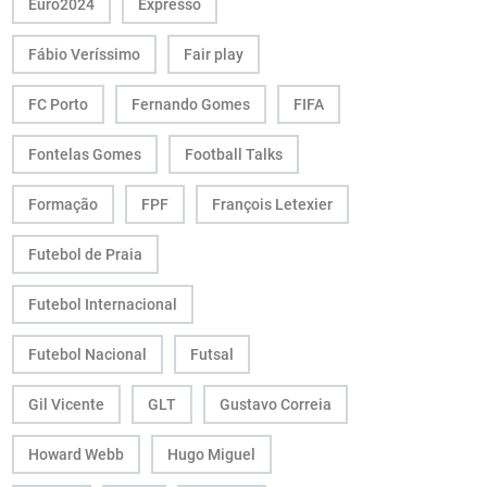
Euro2024
Expresso
Fábio Veríssimo
Fair play
FC Porto
Fernando Gomes
FIFA
Fontelas Gomes
Football Talks
Formação
FPF
François Letexier
Futebol de Praia
Futebol Internacional
Futebol Nacional
Futsal
Gil Vicente
GLT
Gustavo Correia
Howard Webb
Hugo Miguel