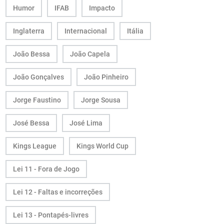
Humor
IFAB
Impacto
Inglaterra
Internacional
Itália
João Bessa
João Capela
João Gonçalves
João Pinheiro
Jorge Faustino
Jorge Sousa
José Bessa
José Lima
Kings League
Kings World Cup
Lei 11 - Fora de Jogo
Lei 12 - Faltas e incorreções
Lei 13 - Pontapés-livres