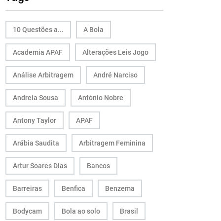
10 Questões a...
A Bola
Academia APAF
Alterações Leis Jogo
Análise Arbitragem
André Narciso
Andreia Sousa
António Nobre
Antony Taylor
APAF
Arábia Saudita
Arbitragem Feminina
Artur Soares Dias
Bancos
Barreiras
Benfica
Benzema
Bodycam
Bola ao solo
Brasil