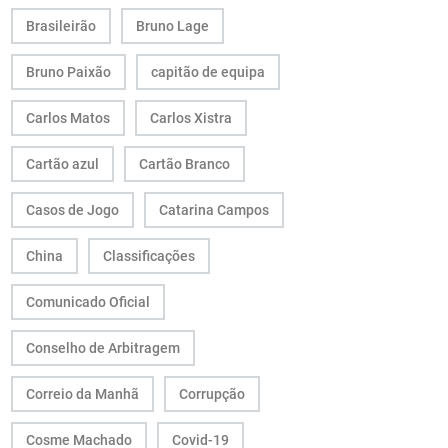
Brasileirão
Bruno Lage
Bruno Paixão
capitão de equipa
Carlos Matos
Carlos Xistra
Cartão azul
Cartão Branco
Casos de Jogo
Catarina Campos
China
Classificações
Comunicado Oficial
Conselho de Arbitragem
Correio da Manhã
Corrupção
Cosme Machado
Covid-19