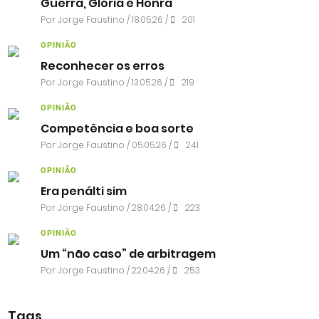
Guerra, Glória e Honra
Por
Jorge Faustino
/ 18.05.26 /
201
OPINIÃO
Reconhecer os erros
Por
Jorge Faustino
/ 13.05.26 /
219
OPINIÃO
Competência e boa sorte
Por
Jorge Faustino
/ 05.05.26 /
241
OPINIÃO
Era penálti sim
Por
Jorge Faustino
/ 28.04.26 /
223
OPINIÃO
Um “não caso” de arbitragem
Por
Jorge Faustino
/ 22.04.26 /
253
Tags