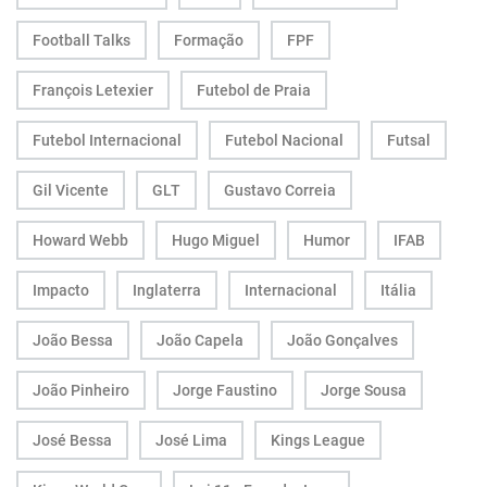
Football Talks
Formação
FPF
François Letexier
Futebol de Praia
Futebol Internacional
Futebol Nacional
Futsal
Gil Vicente
GLT
Gustavo Correia
Howard Webb
Hugo Miguel
Humor
IFAB
Impacto
Inglaterra
Internacional
Itália
João Bessa
João Capela
João Gonçalves
João Pinheiro
Jorge Faustino
Jorge Sousa
José Bessa
José Lima
Kings League