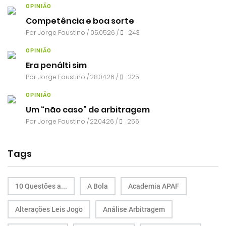
OPINIÃO
Competência e boa sorte
Por
Jorge Faustino
/ 05.05.26 /
243
OPINIÃO
Era penálti sim
Por
Jorge Faustino
/ 28.04.26 /
225
OPINIÃO
Um “não caso” de arbitragem
Por
Jorge Faustino
/ 22.04.26 /
256
Tags
10 Questões a...
A Bola
Academia APAF
Alterações Leis Jogo
Análise Arbitragem