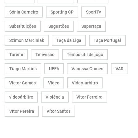
Sónia Carneiro
Sporting CP
SportTv
Substituições
Sugestões
Supertaça
Szimon Marciniak
Taça da Liga
Taça Portugal
Taremi
Televisão
Tempo útil de jogo
Tiago Martins
UEFA
Vanessa Gomes
VAR
Victor Gomes
Vídeo
Vídeo-árbitro
videoárbitro
Violência
Vitor Ferreira
Vítor Pereira
Vítor Santos