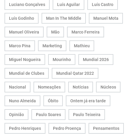
Luciano Gonçalves
Luís Aguilar
Luís Castro
Luís Godinho
Man In The Middle
Manuel Mota
Manuel Oliveira
Mão
Marco Ferreira
Marco Pina
Marketing
Mathieu
Miguel Nogueira
Mourinho
Mundial 2026
Mundial de Clubes
Mundial Qatar 2022
Nacional
Nomeações
Notícias
Núcleos
Nuno Almeida
Óbito
Ontem já era tarde
Opinião
Paulo Soares
Paulo Teixeira
Pedro Henriques
Pedro Proença
Pensamentos