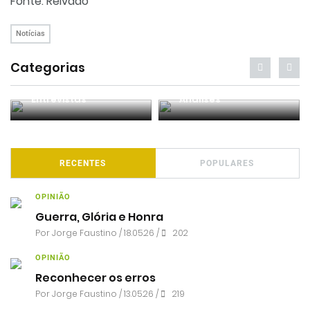
Fonte: Relvado
Notícias
Categorias
Entrevistas
Análises
RECENTES
POPULARES
OPINIÃO
Guerra, Glória e Honra
Por
Jorge Faustino
/ 18.05.26 /
202
OPINIÃO
Reconhecer os erros
Por
Jorge Faustino
/ 13.05.26 /
219