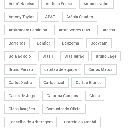
André Narciso
Andreia Sousa
António Nobre
Antony Taylor
APAF
Arábia Saudita
Arbitragem Feminina
Artur Soares Dias
Bancos
Barreiras
Benfica
Benzema
Bodycam
Bola ao solo
Brasil
Brasileirão
Bruno Lage
Bruno Paixão
capitão de equipa
Carlos Matos
Carlos Xistra
Cartão azul
Cartão Branco
Casos de Jogo
Catarina Campos
China
Classificações
Comunicado Oficial
Conselho de Arbitragem
Correio da Manhã