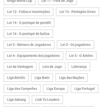
Kings World Cup
Lei 11 - Fora de Jogo
Lei 12 - Faltas e incorreções
Lei 13 - Pontapés-livres
Lei 14 - O pontapé de penálti
Lei 16 - O pontapé de baliza
Lei 3 - Número de Jogadores
Lei 3 - Os jogadores
Lei 4 - Equipamento dos jogadores
Lei 5 - O Árbitro
Lei da Vantagem
Leis de Jogo
Liderança
Liga Betclic
Liga Bwin
Liga das Nações
Liga dos Campeões
Liga Europa
Liga Portugal
Liga Sabseg
Link To Leaders