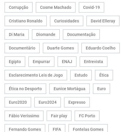
Corrupção
Cosme Machado
Covid-19
Cristiano Ronaldo
Curiosidades
David Elleray
Di Maria
Diomande
Documentação
Documentário
Duarte Gomes
Eduardo Coelho
Egipto
Empurrar
ENAJ
Entrevista
Esclarecimento Leis de Jogo
Estudo
Ética
Ética no Desporto
Eunice Mortágua
Euro
Euro2020
Euro2024
Expresso
Fábio Veríssimo
Fair play
FC Porto
Fernando Gomes
FIFA
Fontelas Gomes