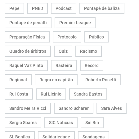
Pepe
PNED
Podcast
Pontapé de baliza
Pontapé de penálti
Premier League
Preparação Física
Protocolo
Público
Quadro de árbitros
Quiz
Racismo
Raquel Vaz Pinto
Rasteira
Record
Regional
Regra do capitão
Roberto Rosetti
Rui Costa
Rui Licínio
Sandra Bastos
Sandro Meira Ricci
Sandro Scharer
Sara Alves
Sérgio Soares
SIC Notícias
Sin Bin
SL Benfica
Solidariedade
Sondagens