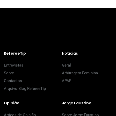
RefereeTip
Notícias
Entrevistas
Geral
Sobre
Arbitragem Feminina
Contactos
APAF
Arquivo Blog RefereeTip
Opinião
Jorge Faustino
Artigos de Opinião
Sobre Jorge Faustino