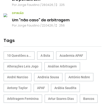
Por
Jorge Faustino
/ 28.04.26 /
225
OPINIÃO
Um “não caso” de arbitragem
Por
Jorge Faustino
/ 22.04.26 /
256
Tags
10 Questões a...
A Bola
Academia APAF
Alterações Leis Jogo
Análise Arbitragem
André Narciso
Andreia Sousa
António Nobre
Antony Taylor
APAF
Arábia Saudita
Arbitragem Feminina
Artur Soares Dias
Bancos