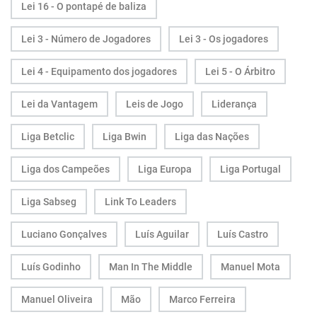
Lei 16 - O pontapé de baliza
Lei 3 - Número de Jogadores
Lei 3 - Os jogadores
Lei 4 - Equipamento dos jogadores
Lei 5 - O Árbitro
Lei da Vantagem
Leis de Jogo
Liderança
Liga Betclic
Liga Bwin
Liga das Nações
Liga dos Campeões
Liga Europa
Liga Portugal
Liga Sabseg
Link To Leaders
Luciano Gonçalves
Luís Aguilar
Luís Castro
Luís Godinho
Man In The Middle
Manuel Mota
Manuel Oliveira
Mão
Marco Ferreira