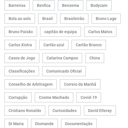
Barreiras
Benfica
Benzema
Bodycam
Bola ao solo
Brasil
Brasileirão
Bruno Lage
Bruno Paixão
capitão de equipa
Carlos Matos
Carlos Xistra
Cartão azul
Cartão Branco
Casos de Jogo
Catarina Campos
China
Classificações
Comunicado Oficial
Conselho de Arbitragem
Correio da Manhã
Corrupção
Cosme Machado
Covid-19
Cristiano Ronaldo
Curiosidades
David Elleray
Di Maria
Diomande
Documentação