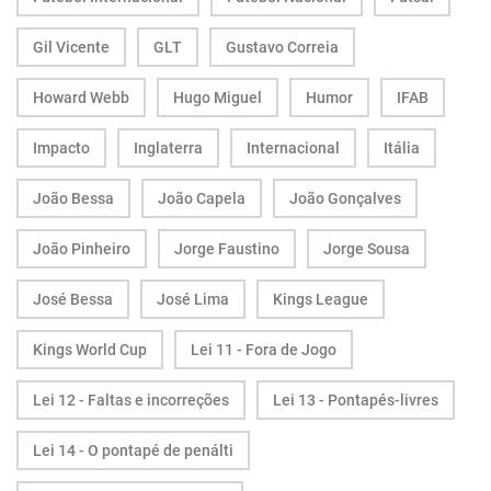
Gil Vicente
GLT
Gustavo Correia
Howard Webb
Hugo Miguel
Humor
IFAB
Impacto
Inglaterra
Internacional
Itália
João Bessa
João Capela
João Gonçalves
João Pinheiro
Jorge Faustino
Jorge Sousa
José Bessa
José Lima
Kings League
Kings World Cup
Lei 11 - Fora de Jogo
Lei 12 - Faltas e incorreções
Lei 13 - Pontapés-livres
Lei 14 - O pontapé de penálti