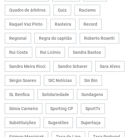
Quadro de árbitros
Quiz
Racismo
Raquel Vaz Pinto
Rasteira
Record
Regional
Regra do capitão
Roberto Rosetti
Rui Costa
Rui Licínio
Sandra Bastos
Sandro Meira Ricci
Sandro Scharer
Sara Alves
Sérgio Soares
SIC Notícias
Sin Bin
SL Benfica
Solidariedade
Sondagens
Sónia Carneiro
Sporting CP
SportTv
Substituições
Sugestões
Supertaça
Szimon Marciniak
Taça da Liga
Taça Portugal