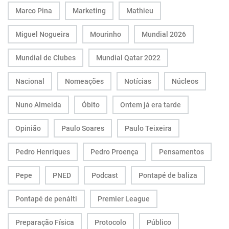
Marco Pina
Marketing
Mathieu
Miguel Nogueira
Mourinho
Mundial 2026
Mundial de Clubes
Mundial Qatar 2022
Nacional
Nomeações
Notícias
Núcleos
Nuno Almeida
Óbito
Ontem já era tarde
Opinião
Paulo Soares
Paulo Teixeira
Pedro Henriques
Pedro Proença
Pensamentos
Pepe
PNED
Podcast
Pontapé de baliza
Pontapé de penálti
Premier League
Preparação Física
Protocolo
Público