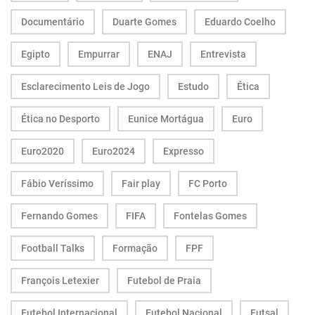
Documentário
Duarte Gomes
Eduardo Coelho
Egipto
Empurrar
ENAJ
Entrevista
Esclarecimento Leis de Jogo
Estudo
Ética
Ética no Desporto
Eunice Mortágua
Euro
Euro2020
Euro2024
Expresso
Fábio Veríssimo
Fair play
FC Porto
Fernando Gomes
FIFA
Fontelas Gomes
Football Talks
Formação
FPF
François Letexier
Futebol de Praia
Futebol Internacional
Futebol Nacional
Futsal