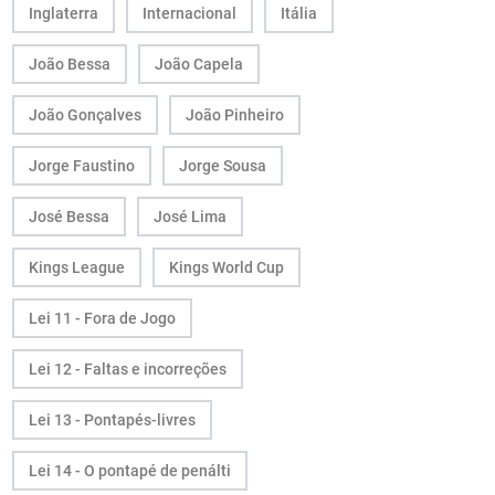
Inglaterra
Internacional
Itália
João Bessa
João Capela
João Gonçalves
João Pinheiro
Jorge Faustino
Jorge Sousa
José Bessa
José Lima
Kings League
Kings World Cup
Lei 11 - Fora de Jogo
Lei 12 - Faltas e incorreções
Lei 13 - Pontapés-livres
Lei 14 - O pontapé de penálti