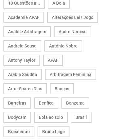
10 Questões a...
A Bola
Academia APAF
Alterações Leis Jogo
Análise Arbitragem
André Narciso
Andreia Sousa
António Nobre
Antony Taylor
APAF
Arábia Saudita
Arbitragem Feminina
Artur Soares Dias
Bancos
Barreiras
Benfica
Benzema
Bodycam
Bola ao solo
Brasil
Brasileirão
Bruno Lage