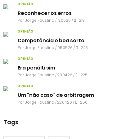
OPINIÃO
Reconhecer os erros
Por
Jorge Faustino
/ 13.05.26 /
219
OPINIÃO
Competência e boa sorte
Por
Jorge Faustino
/ 05.05.26 /
243
OPINIÃO
Era penálti sim
Por
Jorge Faustino
/ 28.04.26 /
225
OPINIÃO
Um “não caso” de arbitragem
Por
Jorge Faustino
/ 22.04.26 /
256
Tags