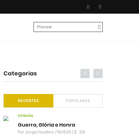
Categorias
RECENTES
POPULARES
OPINIÃO
Guerra, Glória e Honra
Por
Jorge Faustino
/ 18.05.26 /
201