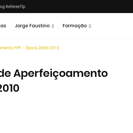
log RefereeTip
tas
Jorge Faustino
Formação
oamento FPF – Época 2009/2010
 de Aperfeiçoamento
2010