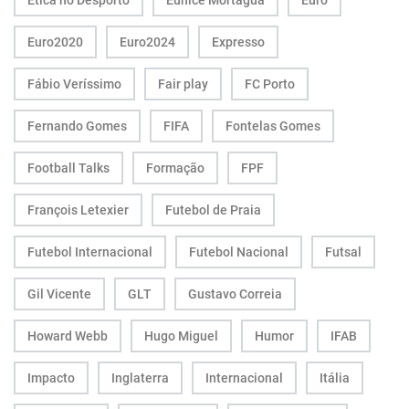
Ética no Desporto
Eunice Mortágua
Euro
Euro2020
Euro2024
Expresso
Fábio Veríssimo
Fair play
FC Porto
Fernando Gomes
FIFA
Fontelas Gomes
Football Talks
Formação
FPF
François Letexier
Futebol de Praia
Futebol Internacional
Futebol Nacional
Futsal
Gil Vicente
GLT
Gustavo Correia
Howard Webb
Hugo Miguel
Humor
IFAB
Impacto
Inglaterra
Internacional
Itália