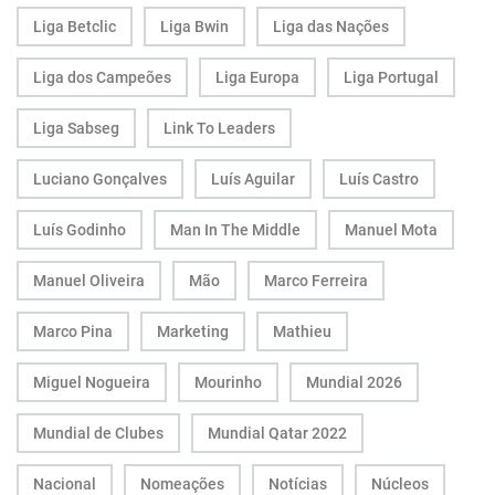
Liga Betclic
Liga Bwin
Liga das Nações
Liga dos Campeões
Liga Europa
Liga Portugal
Liga Sabseg
Link To Leaders
Luciano Gonçalves
Luís Aguilar
Luís Castro
Luís Godinho
Man In The Middle
Manuel Mota
Manuel Oliveira
Mão
Marco Ferreira
Marco Pina
Marketing
Mathieu
Miguel Nogueira
Mourinho
Mundial 2026
Mundial de Clubes
Mundial Qatar 2022
Nacional
Nomeações
Notícias
Núcleos