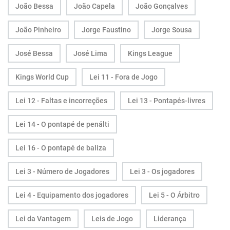
João Bessa
João Capela
João Gonçalves
João Pinheiro
Jorge Faustino
Jorge Sousa
José Bessa
José Lima
Kings League
Kings World Cup
Lei 11 - Fora de Jogo
Lei 12 - Faltas e incorreções
Lei 13 - Pontapés-livres
Lei 14 - O pontapé de penálti
Lei 16 - O pontapé de baliza
Lei 3 - Número de Jogadores
Lei 3 - Os jogadores
Lei 4 - Equipamento dos jogadores
Lei 5 - O Árbitro
Lei da Vantagem
Leis de Jogo
Liderança