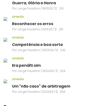
Guerra, Glória e Honra
Por
Jorge Faustino
/ 18.05.26 /
201
OPINIÃO
Reconhecer os erros
Por
Jorge Faustino
/ 13.05.26 /
219
OPINIÃO
Competência e boa sorte
Por
Jorge Faustino
/ 05.05.26 /
242
OPINIÃO
Era penálti sim
Por
Jorge Faustino
/ 28.04.26 /
224
OPINIÃO
Um “não caso” de arbitragem
Por
Jorge Faustino
/ 22.04.26 /
256