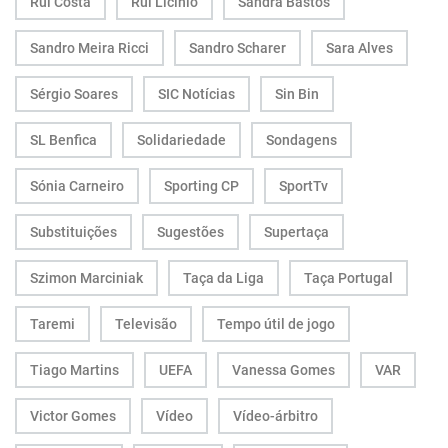
Rui Costa
Rui Licínio
Sandra Bastos
Sandro Meira Ricci
Sandro Scharer
Sara Alves
Sérgio Soares
SIC Notícias
Sin Bin
SL Benfica
Solidariedade
Sondagens
Sónia Carneiro
Sporting CP
SportTv
Substituições
Sugestões
Supertaça
Szimon Marciniak
Taça da Liga
Taça Portugal
Taremi
Televisão
Tempo útil de jogo
Tiago Martins
UEFA
Vanessa Gomes
VAR
Victor Gomes
Vídeo
Vídeo-árbitro