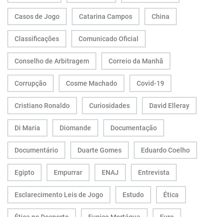
Casos de Jogo
Catarina Campos
China
Classificações
Comunicado Oficial
Conselho de Arbitragem
Correio da Manhã
Corrupção
Cosme Machado
Covid-19
Cristiano Ronaldo
Curiosidades
David Elleray
Di Maria
Diomande
Documentação
Documentário
Duarte Gomes
Eduardo Coelho
Egipto
Empurrar
ENAJ
Entrevista
Esclarecimento Leis de Jogo
Estudo
Ética