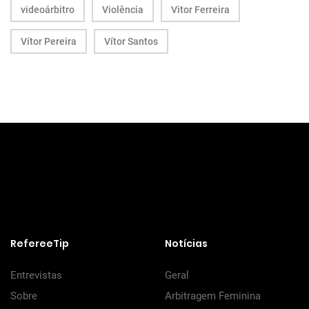
videoárbitro
Violência
Vitor Ferreira
Vítor Pereira
Vítor Santos
RefereeTip
Notícias
Entrevistas
Geral
Sobre
Arbitragem Feminina