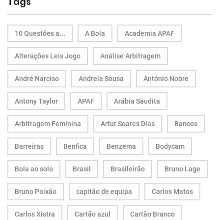
Tags
10 Questões a...
A Bola
Academia APAF
Alterações Leis Jogo
Análise Arbitragem
André Narciso
Andreia Sousa
António Nobre
Antony Taylor
APAF
Arábia Saudita
Arbitragem Feminina
Artur Soares Dias
Bancos
Barreiras
Benfica
Benzema
Bodycam
Bola ao solo
Brasil
Brasileirão
Bruno Lage
Bruno Paixão
capitão de equipa
Carlos Matos
Carlos Xistra
Cartão azul
Cartão Branco