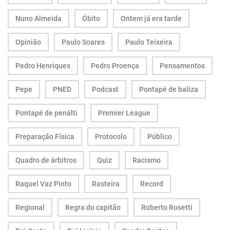
Nuno Almeida
Óbito
Ontem já era tarde
Opinião
Paulo Soares
Paulo Teixeira
Pedro Henriques
Pedro Proença
Pensamentos
Pepe
PNED
Podcast
Pontapé de baliza
Pontapé de penálti
Premier League
Preparação Física
Protocolo
Público
Quadro de árbitros
Quiz
Racismo
Raquel Vaz Pinto
Rasteira
Record
Regional
Regra do capitão
Roberto Rosetti