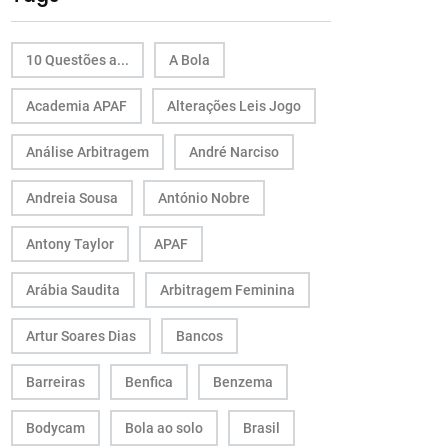
10 Questões a...
A Bola
Academia APAF
Alterações Leis Jogo
Análise Arbitragem
André Narciso
Andreia Sousa
António Nobre
Antony Taylor
APAF
Arábia Saudita
Arbitragem Feminina
Artur Soares Dias
Bancos
Barreiras
Benfica
Benzema
Bodycam
Bola ao solo
Brasil