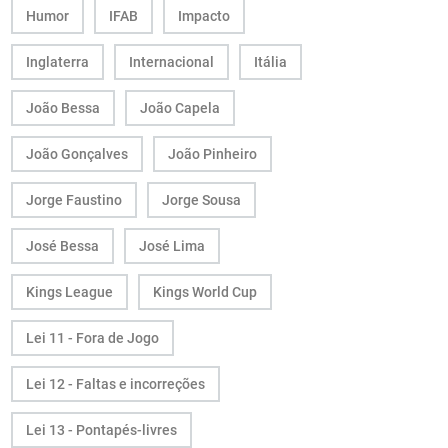
Humor
IFAB
Impacto
Inglaterra
Internacional
Itália
João Bessa
João Capela
João Gonçalves
João Pinheiro
Jorge Faustino
Jorge Sousa
José Bessa
José Lima
Kings League
Kings World Cup
Lei 11 - Fora de Jogo
Lei 12 - Faltas e incorreções
Lei 13 - Pontapés-livres