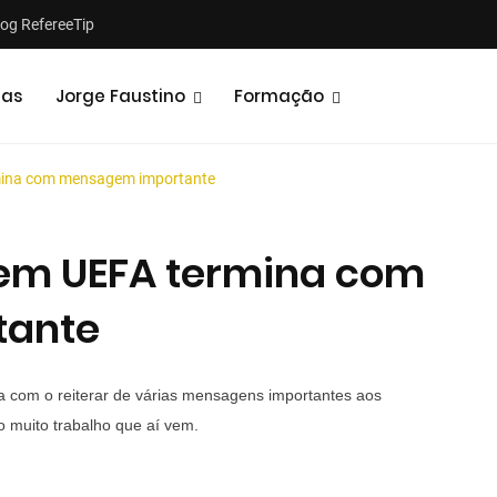
log RefereeTip
tas
Jorge Faustino
Formação
mina com mensagem importante
gem UEFA termina com
tante
Notícias
Opiniões
 com o reiterar de várias mensagens importantes aos
o muito trabalho que aí vem.