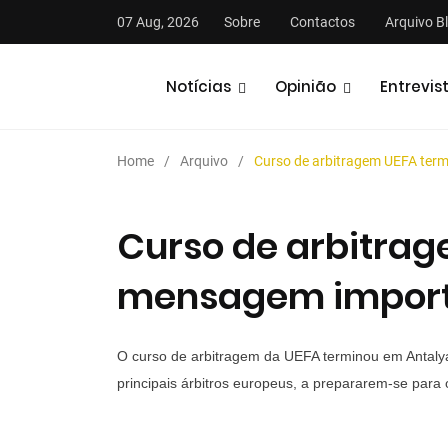
07 Aug, 2026
Sobre
Contactos
Arquivo B
Notícias
Opinião
Entrevis
Home
Arquivo
Curso de arbitragem UEFA ter
Curso de arbitra
mensagem impor
stas
Análises
Podcasts
O curso de arbitragem da UEFA terminou em Antalya
principais árbitros europeus, a prepararem-se para 