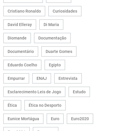
Cristiano Ronaldo
Curiosidades
David Elleray
Di Maria
Diomande
Documentação
Documentário
Duarte Gomes
Eduardo Coelho
Egipto
Empurrar
ENAJ
Entrevista
Esclarecimento Leis de Jogo
Estudo
Ética
Ética no Desporto
Eunice Mortágua
Euro
Euro2020