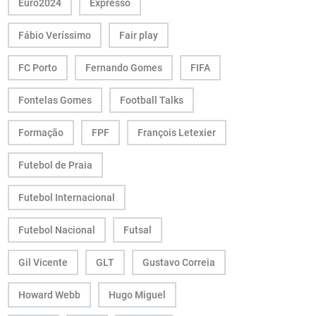
Euro2024
Expresso
Fábio Veríssimo
Fair play
FC Porto
Fernando Gomes
FIFA
Fontelas Gomes
Football Talks
Formação
FPF
François Letexier
Futebol de Praia
Futebol Internacional
Futebol Nacional
Futsal
Gil Vicente
GLT
Gustavo Correia
Howard Webb
Hugo Miguel