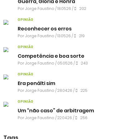
Guerra, Glória e Honra
Por
Jorge Faustino
/ 18.05.26 /
202
OPINIÃO
Reconhecer os erros
Por
Jorge Faustino
/ 13.05.26 /
219
OPINIÃO
Competência e boa sorte
Por
Jorge Faustino
/ 05.05.26 /
243
OPINIÃO
Era penálti sim
Por
Jorge Faustino
/ 28.04.26 /
225
OPINIÃO
Um “não caso” de arbitragem
Por
Jorge Faustino
/ 22.04.26 /
256
Tags