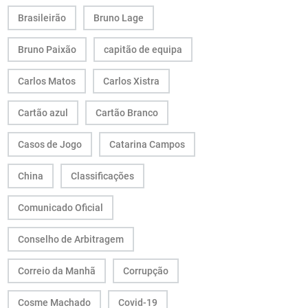
Brasileirão
Bruno Lage
Bruno Paixão
capitão de equipa
Carlos Matos
Carlos Xistra
Cartão azul
Cartão Branco
Casos de Jogo
Catarina Campos
China
Classificações
Comunicado Oficial
Conselho de Arbitragem
Correio da Manhã
Corrupção
Cosme Machado
Covid-19