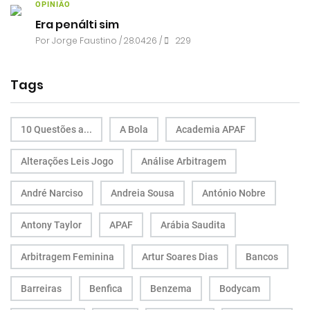
OPINIÃO
Era penálti sim
Por
Jorge Faustino
/ 28.04.26 /
229
Tags
10 Questões a...
A Bola
Academia APAF
Alterações Leis Jogo
Análise Arbitragem
André Narciso
Andreia Sousa
António Nobre
Antony Taylor
APAF
Arábia Saudita
Arbitragem Feminina
Artur Soares Dias
Bancos
Barreiras
Benfica
Benzema
Bodycam