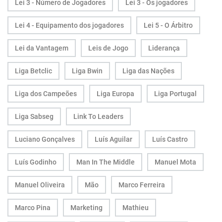
Lei 3 - Número de Jogadores
Lei 3 - Os jogadores
Lei 4 - Equipamento dos jogadores
Lei 5 - O Árbitro
Lei da Vantagem
Leis de Jogo
Liderança
Liga Betclic
Liga Bwin
Liga das Nações
Liga dos Campeões
Liga Europa
Liga Portugal
Liga Sabseg
Link To Leaders
Luciano Gonçalves
Luís Aguilar
Luís Castro
Luís Godinho
Man In The Middle
Manuel Mota
Manuel Oliveira
Mão
Marco Ferreira
Marco Pina
Marketing
Mathieu