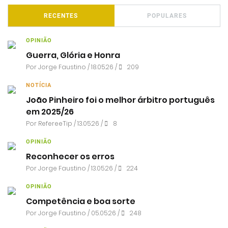
RECENTES
POPULARES
OPINIÃO
Guerra, Glória e Honra
Por
Jorge Faustino
/ 18.05.26 /
209
NOTÍCIA
João Pinheiro foi o melhor árbitro português
em 2025/26
Por RefereeTip / 13.05.26 /
8
OPINIÃO
Reconhecer os erros
Por
Jorge Faustino
/ 13.05.26 /
224
OPINIÃO
Competência e boa sorte
Por
Jorge Faustino
/ 05.05.26 /
248