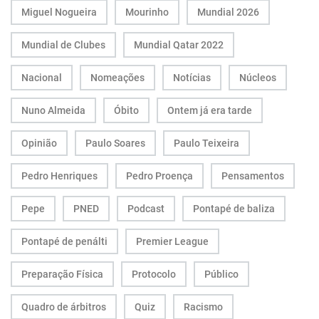
Miguel Nogueira
Mourinho
Mundial 2026
Mundial de Clubes
Mundial Qatar 2022
Nacional
Nomeações
Notícias
Núcleos
Nuno Almeida
Óbito
Ontem já era tarde
Opinião
Paulo Soares
Paulo Teixeira
Pedro Henriques
Pedro Proença
Pensamentos
Pepe
PNED
Podcast
Pontapé de baliza
Pontapé de penálti
Premier League
Preparação Física
Protocolo
Público
Quadro de árbitros
Quiz
Racismo