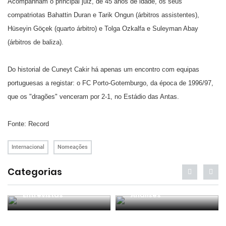
Acompanham o principal juiz, de 45 anos de idade, os seus
compatriotas Bahattin Duran e Tarik Ongun (árbitros assistentes),
Hüseyin Göçek (quarto árbitro) e Tolga Ozkalfa e Suleyman Abay
(árbitros de baliza).
Do historial de Cuneyt Cakir há apenas um encontro com equipas
portuguesas a registar: o FC Porto-Gotemburgo, da época de 1996/97,
que os "dragões" venceram por 2-1, no Estádio das Antas.
Fonte: Record
Internacional
Nomeações
Categorias
Entrevistas
Análises