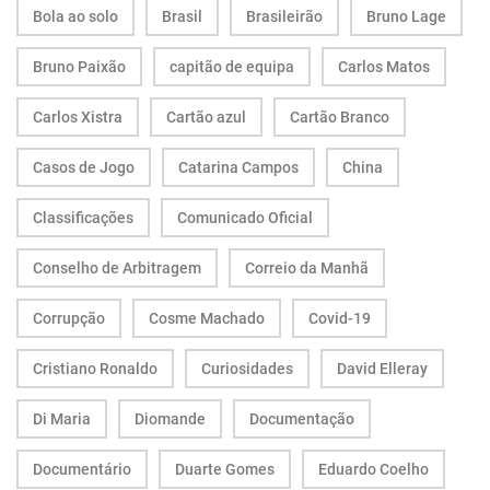
Bola ao solo
Brasil
Brasileirão
Bruno Lage
Bruno Paixão
capitão de equipa
Carlos Matos
Carlos Xistra
Cartão azul
Cartão Branco
Casos de Jogo
Catarina Campos
China
Classificações
Comunicado Oficial
Conselho de Arbitragem
Correio da Manhã
Corrupção
Cosme Machado
Covid-19
Cristiano Ronaldo
Curiosidades
David Elleray
Di Maria
Diomande
Documentação
Documentário
Duarte Gomes
Eduardo Coelho