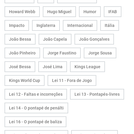
Howard Webb
Hugo Miguel
Humor
IFAB
Impacto
Inglaterra
Internacional
Itália
João Bessa
João Capela
João Gonçalves
João Pinheiro
Jorge Faustino
Jorge Sousa
José Bessa
José Lima
Kings League
Kings World Cup
Lei 11 - Fora de Jogo
Lei 12 - Faltas e incorreções
Lei 13 - Pontapés-livres
Lei 14 - O pontapé de penálti
Lei 16 - O pontapé de baliza