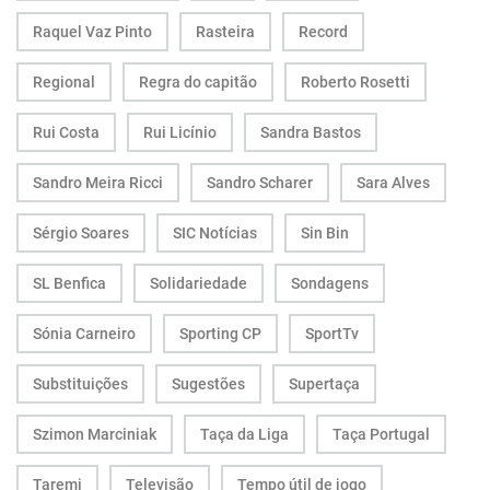
Raquel Vaz Pinto
Rasteira
Record
Regional
Regra do capitão
Roberto Rosetti
Rui Costa
Rui Licínio
Sandra Bastos
Sandro Meira Ricci
Sandro Scharer
Sara Alves
Sérgio Soares
SIC Notícias
Sin Bin
SL Benfica
Solidariedade
Sondagens
Sónia Carneiro
Sporting CP
SportTv
Substituições
Sugestões
Supertaça
Szimon Marciniak
Taça da Liga
Taça Portugal
Taremi
Televisão
Tempo útil de jogo