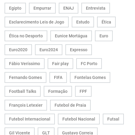
Egipto
Empurrar
ENAJ
Entrevista
Esclarecimento Leis de Jogo
Estudo
Ética
Ética no Desporto
Eunice Mortágua
Euro
Euro2020
Euro2024
Expresso
Fábio Veríssimo
Fair play
FC Porto
Fernando Gomes
FIFA
Fontelas Gomes
Football Talks
Formação
FPF
François Letexier
Futebol de Praia
Futebol Internacional
Futebol Nacional
Futsal
Gil Vicente
GLT
Gustavo Correia