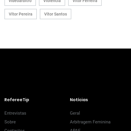
videoárbitro
Violência
Vitor Ferreira
Vítor Pereira
Vítor Santos
RefereeTip
Notícias
Entrevistas
Geral
Sobre
Arbitragem Feminina
Contactos
APAF