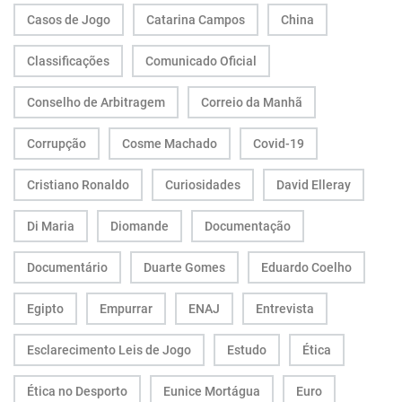
Casos de Jogo
Catarina Campos
China
Classificações
Comunicado Oficial
Conselho de Arbitragem
Correio da Manhã
Corrupção
Cosme Machado
Covid-19
Cristiano Ronaldo
Curiosidades
David Elleray
Di Maria
Diomande
Documentação
Documentário
Duarte Gomes
Eduardo Coelho
Egipto
Empurrar
ENAJ
Entrevista
Esclarecimento Leis de Jogo
Estudo
Ética
Ética no Desporto
Eunice Mortágua
Euro