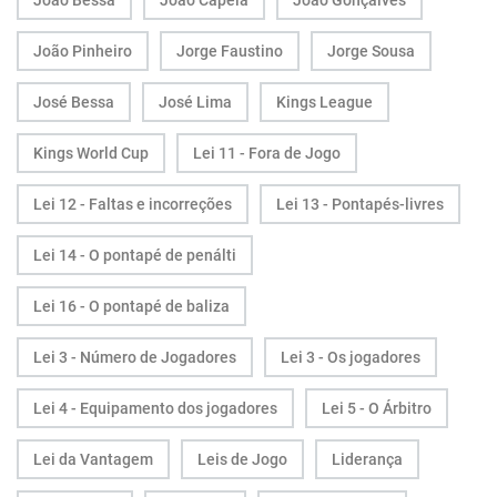
João Bessa
João Capela
João Gonçalves
João Pinheiro
Jorge Faustino
Jorge Sousa
José Bessa
José Lima
Kings League
Kings World Cup
Lei 11 - Fora de Jogo
Lei 12 - Faltas e incorreções
Lei 13 - Pontapés-livres
Lei 14 - O pontapé de penálti
Lei 16 - O pontapé de baliza
Lei 3 - Número de Jogadores
Lei 3 - Os jogadores
Lei 4 - Equipamento dos jogadores
Lei 5 - O Árbitro
Lei da Vantagem
Leis de Jogo
Liderança