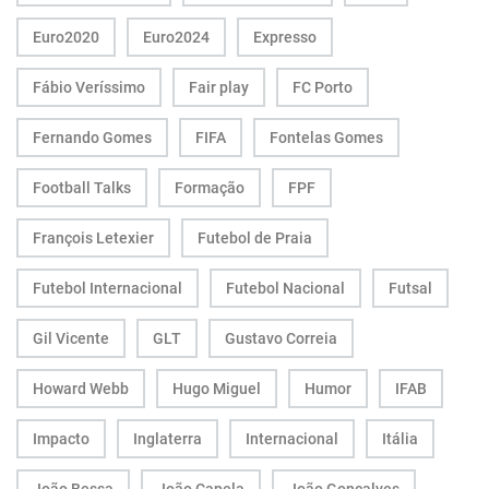
Euro2020
Euro2024
Expresso
Fábio Veríssimo
Fair play
FC Porto
Fernando Gomes
FIFA
Fontelas Gomes
Football Talks
Formação
FPF
François Letexier
Futebol de Praia
Futebol Internacional
Futebol Nacional
Futsal
Gil Vicente
GLT
Gustavo Correia
Howard Webb
Hugo Miguel
Humor
IFAB
Impacto
Inglaterra
Internacional
Itália