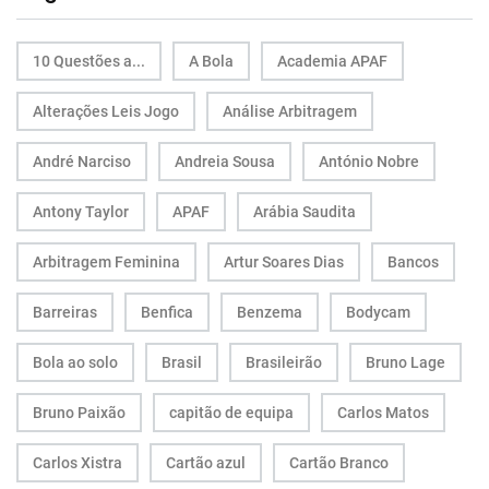
10 Questões a...
A Bola
Academia APAF
Alterações Leis Jogo
Análise Arbitragem
André Narciso
Andreia Sousa
António Nobre
Antony Taylor
APAF
Arábia Saudita
Arbitragem Feminina
Artur Soares Dias
Bancos
Barreiras
Benfica
Benzema
Bodycam
Bola ao solo
Brasil
Brasileirão
Bruno Lage
Bruno Paixão
capitão de equipa
Carlos Matos
Carlos Xistra
Cartão azul
Cartão Branco