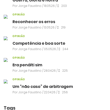
Guerra, Glória e Honra
Por
Jorge Faustino
/ 18.05.26 /
203
OPINIÃO
Reconhecer os erros
Por
Jorge Faustino
/ 13.05.26 /
219
OPINIÃO
Competência e boa sorte
Por
Jorge Faustino
/ 05.05.26 /
244
OPINIÃO
Era penálti sim
Por
Jorge Faustino
/ 28.04.26 /
225
OPINIÃO
Um “não caso” de arbitragem
Por
Jorge Faustino
/ 22.04.26 /
256
Tags