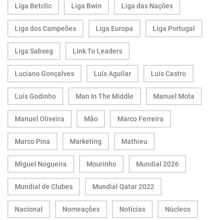
Liga Betclic
Liga Bwin
Liga das Nações
Liga dos Campeões
Liga Europa
Liga Portugal
Liga Sabseg
Link To Leaders
Luciano Gonçalves
Luís Aguilar
Luís Castro
Luís Godinho
Man In The Middle
Manuel Mota
Manuel Oliveira
Mão
Marco Ferreira
Marco Pina
Marketing
Mathieu
Miguel Nogueira
Mourinho
Mundial 2026
Mundial de Clubes
Mundial Qatar 2022
Nacional
Nomeações
Notícias
Núcleos