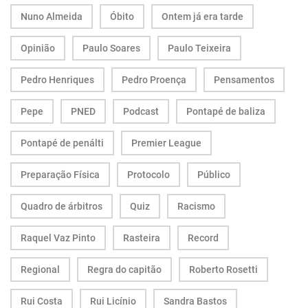
Nuno Almeida
Óbito
Ontem já era tarde
Opinião
Paulo Soares
Paulo Teixeira
Pedro Henriques
Pedro Proença
Pensamentos
Pepe
PNED
Podcast
Pontapé de baliza
Pontapé de penálti
Premier League
Preparação Física
Protocolo
Público
Quadro de árbitros
Quiz
Racismo
Raquel Vaz Pinto
Rasteira
Record
Regional
Regra do capitão
Roberto Rosetti
Rui Costa
Rui Licínio
Sandra Bastos