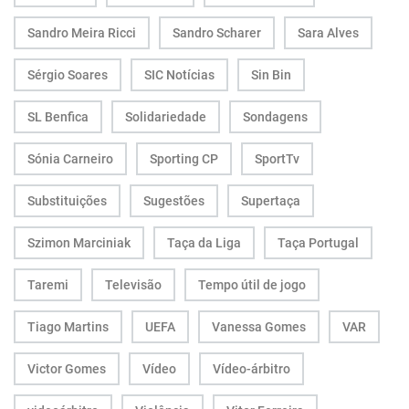
Sandro Meira Ricci
Sandro Scharer
Sara Alves
Sérgio Soares
SIC Notícias
Sin Bin
SL Benfica
Solidariedade
Sondagens
Sónia Carneiro
Sporting CP
SportTv
Substituições
Sugestões
Supertaça
Szimon Marciniak
Taça da Liga
Taça Portugal
Taremi
Televisão
Tempo útil de jogo
Tiago Martins
UEFA
Vanessa Gomes
VAR
Victor Gomes
Vídeo
Vídeo-árbitro