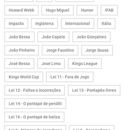
Howard Webb
Hugo Miguel
Humor
IFAB
Impacto
Inglaterra
Internacional
Itália
João Bessa
João Capela
João Gonçalves
João Pinheiro
Jorge Faustino
Jorge Sousa
José Bessa
José Lima
Kings League
Kings World Cup
Lei 11 - Fora de Jogo
Lei 12 - Faltas e incorreções
Lei 13 - Pontapés-livres
Lei 14 - O pontapé de penálti
Lei 16 - O pontapé de baliza