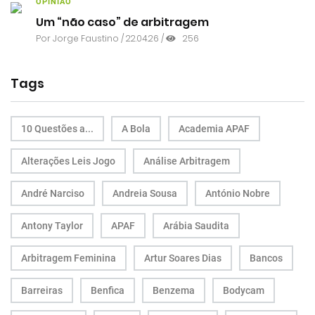
OPINIÃO
Um “não caso” de arbitragem
Por
Jorge Faustino
/ 22.04.26 /
256
Tags
10 Questões a...
A Bola
Academia APAF
Alterações Leis Jogo
Análise Arbitragem
André Narciso
Andreia Sousa
António Nobre
Antony Taylor
APAF
Arábia Saudita
Arbitragem Feminina
Artur Soares Dias
Bancos
Barreiras
Benfica
Benzema
Bodycam