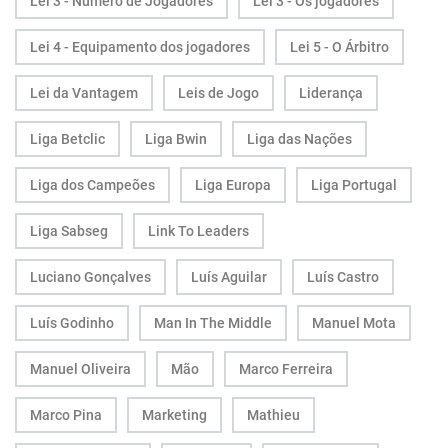
Lei 3 - Número de Jogadores
Lei 3 - Os jogadores
Lei 4 - Equipamento dos jogadores
Lei 5 - O Árbitro
Lei da Vantagem
Leis de Jogo
Liderança
Liga Betclic
Liga Bwin
Liga das Nações
Liga dos Campeões
Liga Europa
Liga Portugal
Liga Sabseg
Link To Leaders
Luciano Gonçalves
Luís Aguilar
Luís Castro
Luís Godinho
Man In The Middle
Manuel Mota
Manuel Oliveira
Mão
Marco Ferreira
Marco Pina
Marketing
Mathieu