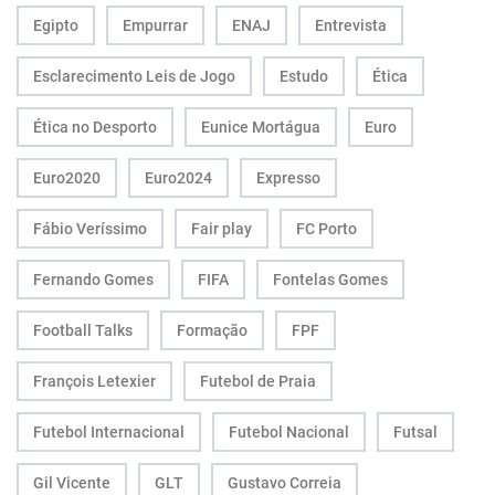
Egipto
Empurrar
ENAJ
Entrevista
Esclarecimento Leis de Jogo
Estudo
Ética
Ética no Desporto
Eunice Mortágua
Euro
Euro2020
Euro2024
Expresso
Fábio Veríssimo
Fair play
FC Porto
Fernando Gomes
FIFA
Fontelas Gomes
Football Talks
Formação
FPF
François Letexier
Futebol de Praia
Futebol Internacional
Futebol Nacional
Futsal
Gil Vicente
GLT
Gustavo Correia