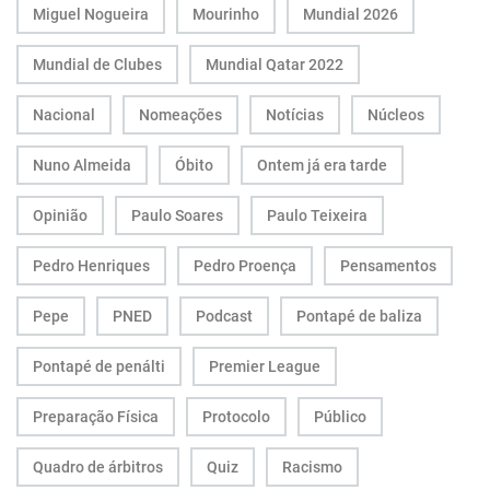
Miguel Nogueira
Mourinho
Mundial 2026
Mundial de Clubes
Mundial Qatar 2022
Nacional
Nomeações
Notícias
Núcleos
Nuno Almeida
Óbito
Ontem já era tarde
Opinião
Paulo Soares
Paulo Teixeira
Pedro Henriques
Pedro Proença
Pensamentos
Pepe
PNED
Podcast
Pontapé de baliza
Pontapé de penálti
Premier League
Preparação Física
Protocolo
Público
Quadro de árbitros
Quiz
Racismo