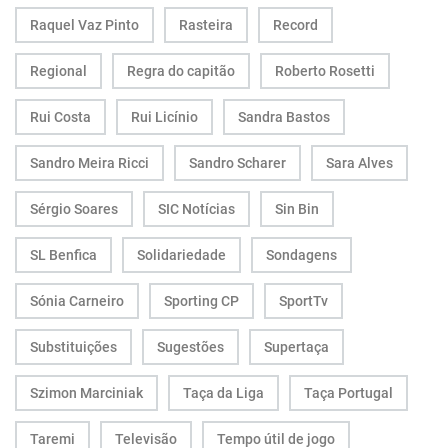
Raquel Vaz Pinto
Rasteira
Record
Regional
Regra do capitão
Roberto Rosetti
Rui Costa
Rui Licínio
Sandra Bastos
Sandro Meira Ricci
Sandro Scharer
Sara Alves
Sérgio Soares
SIC Notícias
Sin Bin
SL Benfica
Solidariedade
Sondagens
Sónia Carneiro
Sporting CP
SportTv
Substituições
Sugestões
Supertaça
Szimon Marciniak
Taça da Liga
Taça Portugal
Taremi
Televisão
Tempo útil de jogo