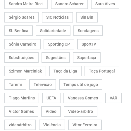
Sandro Meira Ricci
Sandro Scharer
Sara Alves
Sérgio Soares
SIC Notícias
Sin Bin
SL Benfica
Solidariedade
Sondagens
Sónia Carneiro
Sporting CP
SportTv
Substituições
Sugestões
Supertaça
Szimon Marciniak
Taça da Liga
Taça Portugal
Taremi
Televisão
Tempo útil de jogo
Tiago Martins
UEFA
Vanessa Gomes
VAR
Victor Gomes
Vídeo
Vídeo-árbitro
videoárbitro
Violência
Vitor Ferreira