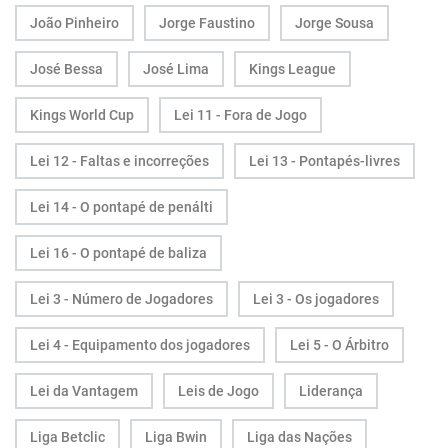
João Pinheiro
Jorge Faustino
Jorge Sousa
José Bessa
José Lima
Kings League
Kings World Cup
Lei 11 - Fora de Jogo
Lei 12 - Faltas e incorreções
Lei 13 - Pontapés-livres
Lei 14 - O pontapé de penálti
Lei 16 - O pontapé de baliza
Lei 3 - Número de Jogadores
Lei 3 - Os jogadores
Lei 4 - Equipamento dos jogadores
Lei 5 - O Árbitro
Lei da Vantagem
Leis de Jogo
Liderança
Liga Betclic
Liga Bwin
Liga das Nações