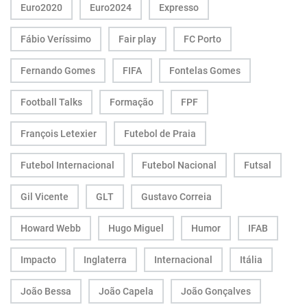
Euro2020
Euro2024
Expresso
Fábio Veríssimo
Fair play
FC Porto
Fernando Gomes
FIFA
Fontelas Gomes
Football Talks
Formação
FPF
François Letexier
Futebol de Praia
Futebol Internacional
Futebol Nacional
Futsal
Gil Vicente
GLT
Gustavo Correia
Howard Webb
Hugo Miguel
Humor
IFAB
Impacto
Inglaterra
Internacional
Itália
João Bessa
João Capela
João Gonçalves