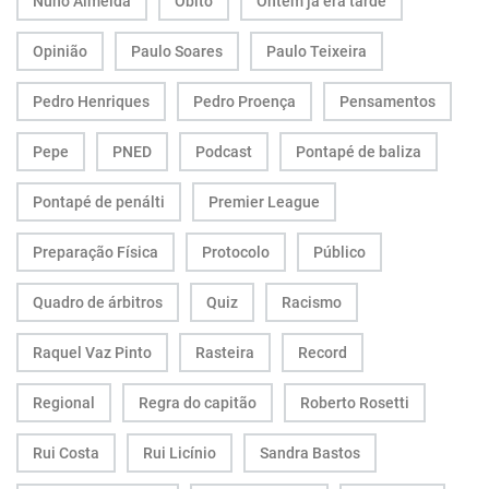
Nuno Almeida
Óbito
Ontem já era tarde
Opinião
Paulo Soares
Paulo Teixeira
Pedro Henriques
Pedro Proença
Pensamentos
Pepe
PNED
Podcast
Pontapé de baliza
Pontapé de penálti
Premier League
Preparação Física
Protocolo
Público
Quadro de árbitros
Quiz
Racismo
Raquel Vaz Pinto
Rasteira
Record
Regional
Regra do capitão
Roberto Rosetti
Rui Costa
Rui Licínio
Sandra Bastos