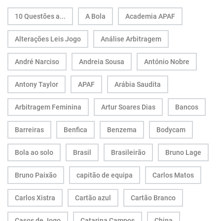
10 Questões a...
A Bola
Academia APAF
Alterações Leis Jogo
Análise Arbitragem
André Narciso
Andreia Sousa
António Nobre
Antony Taylor
APAF
Arábia Saudita
Arbitragem Feminina
Artur Soares Dias
Bancos
Barreiras
Benfica
Benzema
Bodycam
Bola ao solo
Brasil
Brasileirão
Bruno Lage
Bruno Paixão
capitão de equipa
Carlos Matos
Carlos Xistra
Cartão azul
Cartão Branco
Casos de Jogo
Catarina Campos
China