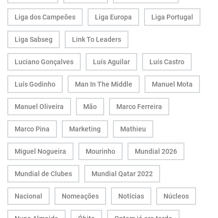
Liga dos Campeões
Liga Europa
Liga Portugal
Liga Sabseg
Link To Leaders
Luciano Gonçalves
Luís Aguilar
Luís Castro
Luís Godinho
Man In The Middle
Manuel Mota
Manuel Oliveira
Mão
Marco Ferreira
Marco Pina
Marketing
Mathieu
Miguel Nogueira
Mourinho
Mundial 2026
Mundial de Clubes
Mundial Qatar 2022
Nacional
Nomeações
Notícias
Núcleos