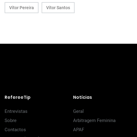
Vítor Pereira
Vítor Santos
RefereeTip
Notícias
Entrevistas
Geral
Sobre
Arbitragem Feminina
Contactos
APAF