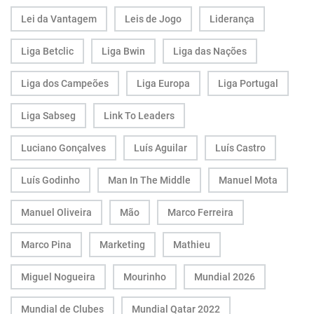
Lei da Vantagem
Leis de Jogo
Liderança
Liga Betclic
Liga Bwin
Liga das Nações
Liga dos Campeões
Liga Europa
Liga Portugal
Liga Sabseg
Link To Leaders
Luciano Gonçalves
Luís Aguilar
Luís Castro
Luís Godinho
Man In The Middle
Manuel Mota
Manuel Oliveira
Mão
Marco Ferreira
Marco Pina
Marketing
Mathieu
Miguel Nogueira
Mourinho
Mundial 2026
Mundial de Clubes
Mundial Qatar 2022