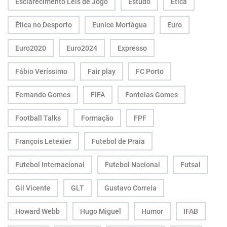
Esclarecimento Leis de Jogo
Estudo
Ética
Ética no Desporto
Eunice Mortágua
Euro
Euro2020
Euro2024
Expresso
Fábio Veríssimo
Fair play
FC Porto
Fernando Gomes
FIFA
Fontelas Gomes
Football Talks
Formação
FPF
François Letexier
Futebol de Praia
Futebol Internacional
Futebol Nacional
Futsal
Gil Vicente
GLT
Gustavo Correia
Howard Webb
Hugo Miguel
Humor
IFAB