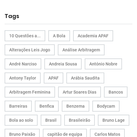
Tags
10 Questões a...
A Bola
Academia APAF
Alterações Leis Jogo
Análise Arbitragem
André Narciso
Andreia Sousa
António Nobre
Antony Taylor
APAF
Arábia Saudita
Arbitragem Feminina
Artur Soares Dias
Bancos
Barreiras
Benfica
Benzema
Bodycam
Bola ao solo
Brasil
Brasileirão
Bruno Lage
Bruno Paixão
capitão de equipa
Carlos Matos