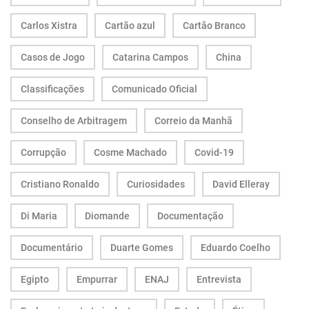
Carlos Xistra
Cartão azul
Cartão Branco
Casos de Jogo
Catarina Campos
China
Classificações
Comunicado Oficial
Conselho de Arbitragem
Correio da Manhã
Corrupção
Cosme Machado
Covid-19
Cristiano Ronaldo
Curiosidades
David Elleray
Di Maria
Diomande
Documentação
Documentário
Duarte Gomes
Eduardo Coelho
Egipto
Empurrar
ENAJ
Entrevista