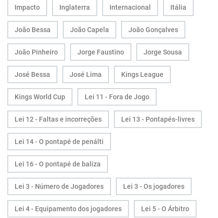
Impacto
Inglaterra
Internacional
Itália
João Bessa
João Capela
João Gonçalves
João Pinheiro
Jorge Faustino
Jorge Sousa
José Bessa
José Lima
Kings League
Kings World Cup
Lei 11 - Fora de Jogo
Lei 12 - Faltas e incorreções
Lei 13 - Pontapés-livres
Lei 14 - O pontapé de penálti
Lei 16 - O pontapé de baliza
Lei 3 - Número de Jogadores
Lei 3 - Os jogadores
Lei 4 - Equipamento dos jogadores
Lei 5 - O Árbitro