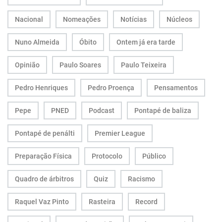
Nacional
Nomeações
Notícias
Núcleos
Nuno Almeida
Óbito
Ontem já era tarde
Opinião
Paulo Soares
Paulo Teixeira
Pedro Henriques
Pedro Proença
Pensamentos
Pepe
PNED
Podcast
Pontapé de baliza
Pontapé de penálti
Premier League
Preparação Física
Protocolo
Público
Quadro de árbitros
Quiz
Racismo
Raquel Vaz Pinto
Rasteira
Record