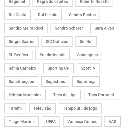
Regional
Regra do capitão
Roberto Rosetti
Rui Costa
Rui Licínio
Sandra Bastos
Sandro Meira Ricci
Sandro Scharer
Sara Alves
Sérgio Soares
SIC Notícias
Sin Bin
SL Benfica
Solidariedade
Sondagens
Sónia Carneiro
Sporting CP
SportTv
Substituições
Sugestões
Supertaça
Szimon Marciniak
Taça da Liga
Taça Portugal
Taremi
Televisão
Tempo útil de jogo
Tiago Martins
UEFA
Vanessa Gomes
VAR