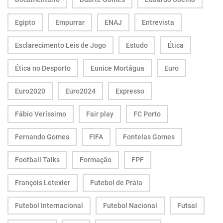
Egipto
Empurrar
ENAJ
Entrevista
Esclarecimento Leis de Jogo
Estudo
Ética
Ética no Desporto
Eunice Mortágua
Euro
Euro2020
Euro2024
Expresso
Fábio Veríssimo
Fair play
FC Porto
Fernando Gomes
FIFA
Fontelas Gomes
Football Talks
Formação
FPF
François Letexier
Futebol de Praia
Futebol Internacional
Futebol Nacional
Futsal