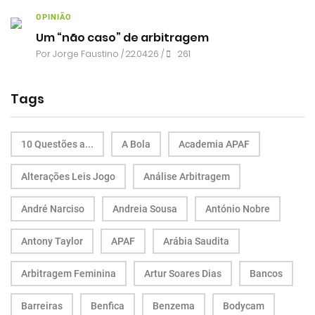
OPINIÃO
Um “não caso” de arbitragem
Por
Jorge Faustino
/ 22.04.26 /
261
Tags
10 Questões a...
A Bola
Academia APAF
Alterações Leis Jogo
Análise Arbitragem
André Narciso
Andreia Sousa
António Nobre
Antony Taylor
APAF
Arábia Saudita
Arbitragem Feminina
Artur Soares Dias
Bancos
Barreiras
Benfica
Benzema
Bodycam