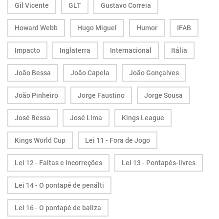
Gil Vicente
GLT
Gustavo Correia
Howard Webb
Hugo Miguel
Humor
IFAB
Impacto
Inglaterra
Internacional
Itália
João Bessa
João Capela
João Gonçalves
João Pinheiro
Jorge Faustino
Jorge Sousa
José Bessa
José Lima
Kings League
Kings World Cup
Lei 11 - Fora de Jogo
Lei 12 - Faltas e incorreções
Lei 13 - Pontapés-livres
Lei 14 - O pontapé de penálti
Lei 16 - O pontapé de baliza