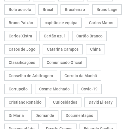
Bola ao solo
Brasil
Brasileirão
Bruno Lage
Bruno Paixão
capitão de equipa
Carlos Matos
Carlos Xistra
Cartão azul
Cartão Branco
Casos de Jogo
Catarina Campos
China
Classificações
Comunicado Oficial
Conselho de Arbitragem
Correio da Manhã
Corrupção
Cosme Machado
Covid-19
Cristiano Ronaldo
Curiosidades
David Elleray
Di Maria
Diomande
Documentação
Documentário
Duarte Gomes
Eduardo Coelho