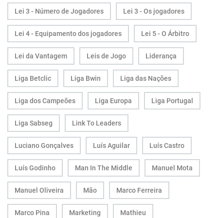
Lei 3 - Número de Jogadores
Lei 3 - Os jogadores
Lei 4 - Equipamento dos jogadores
Lei 5 - O Árbitro
Lei da Vantagem
Leis de Jogo
Liderança
Liga Betclic
Liga Bwin
Liga das Nações
Liga dos Campeões
Liga Europa
Liga Portugal
Liga Sabseg
Link To Leaders
Luciano Gonçalves
Luís Aguilar
Luís Castro
Luís Godinho
Man In The Middle
Manuel Mota
Manuel Oliveira
Mão
Marco Ferreira
Marco Pina
Marketing
Mathieu