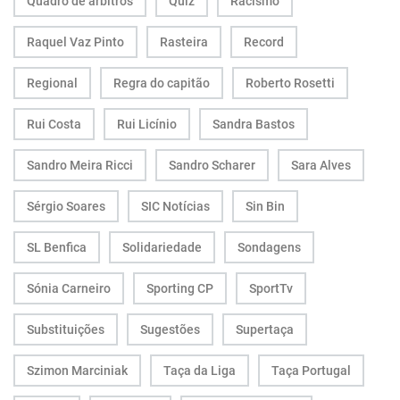
Quadro de árbitros
Quiz
Racismo
Raquel Vaz Pinto
Rasteira
Record
Regional
Regra do capitão
Roberto Rosetti
Rui Costa
Rui Licínio
Sandra Bastos
Sandro Meira Ricci
Sandro Scharer
Sara Alves
Sérgio Soares
SIC Notícias
Sin Bin
SL Benfica
Solidariedade
Sondagens
Sónia Carneiro
Sporting CP
SportTv
Substituições
Sugestões
Supertaça
Szimon Marciniak
Taça da Liga
Taça Portugal