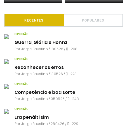
RECENTES
POPULARES
OPINIÃO
Guerra, Glória e Honra
Por
Jorge Faustino
/ 18.05.26 /
208
OPINIÃO
Reconhecer os erros
Por
Jorge Faustino
/ 13.05.26 /
223
OPINIÃO
Competência e boa sorte
Por
Jorge Faustino
/ 05.05.26 /
248
OPINIÃO
Era penálti sim
Por
Jorge Faustino
/ 28.04.26 /
229