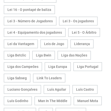
Lei 16 - O pontapé de baliza
Lei 3 - Número de Jogadores
Lei 3 - Os jogadores
Lei 4 - Equipamento dos jogadores
Lei 5 - O Árbitro
Lei da Vantagem
Leis de Jogo
Liderança
Liga Betclic
Liga Bwin
Liga das Nações
Liga dos Campeões
Liga Europa
Liga Portugal
Liga Sabseg
Link To Leaders
Luciano Gonçalves
Luís Aguilar
Luís Castro
Luís Godinho
Man In The Middle
Manuel Mota