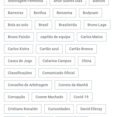
Arbitragem Feminina
Artur Soares Dias
Bancos
Barreiras
Benfica
Benzema
Bodycam
Bola ao solo
Brasil
Brasileirão
Bruno Lage
Bruno Paixão
capitão de equipa
Carlos Matos
Carlos Xistra
Cartão azul
Cartão Branco
Casos de Jogo
Catarina Campos
China
Classificações
Comunicado Oficial
Conselho de Arbitragem
Correio da Manhã
Corrupção
Cosme Machado
Covid-19
Cristiano Ronaldo
Curiosidades
David Elleray