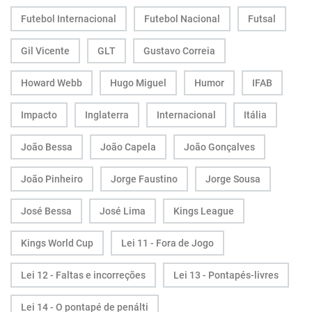
Futebol Internacional
Futebol Nacional
Futsal
Gil Vicente
GLT
Gustavo Correia
Howard Webb
Hugo Miguel
Humor
IFAB
Impacto
Inglaterra
Internacional
Itália
João Bessa
João Capela
João Gonçalves
João Pinheiro
Jorge Faustino
Jorge Sousa
José Bessa
José Lima
Kings League
Kings World Cup
Lei 11 - Fora de Jogo
Lei 12 - Faltas e incorreções
Lei 13 - Pontapés-livres
Lei 14 - O pontapé de penálti