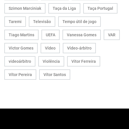
Szimon Marciniak
Taça da Liga
Taça Portugal
Taremi
Televisão
Tempo útil de jogo
Tiago Martins
UEFA
Vanessa Gomes
VAR
Victor Gomes
Vídeo
Vídeo-árbitro
videoárbitro
Violência
Vitor Ferreira
Vítor Pereira
Vítor Santos