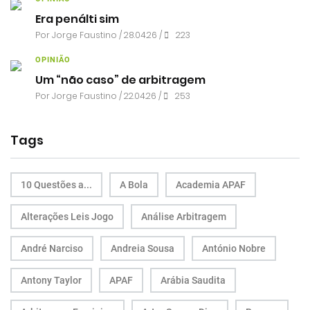
Era penálti sim
Por
Jorge Faustino
/ 28.04.26 /
223
OPINIÃO
Um “não caso” de arbitragem
Por
Jorge Faustino
/ 22.04.26 /
253
Tags
10 Questões a...
A Bola
Academia APAF
Alterações Leis Jogo
Análise Arbitragem
André Narciso
Andreia Sousa
António Nobre
Antony Taylor
APAF
Arábia Saudita