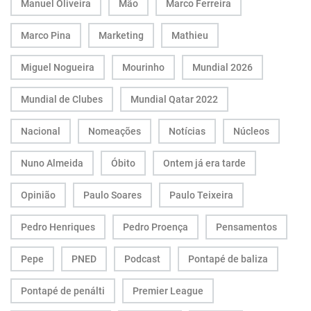
Manuel Oliveira
Mão
Marco Ferreira
Marco Pina
Marketing
Mathieu
Miguel Nogueira
Mourinho
Mundial 2026
Mundial de Clubes
Mundial Qatar 2022
Nacional
Nomeações
Notícias
Núcleos
Nuno Almeida
Óbito
Ontem já era tarde
Opinião
Paulo Soares
Paulo Teixeira
Pedro Henriques
Pedro Proença
Pensamentos
Pepe
PNED
Podcast
Pontapé de baliza
Pontapé de penálti
Premier League