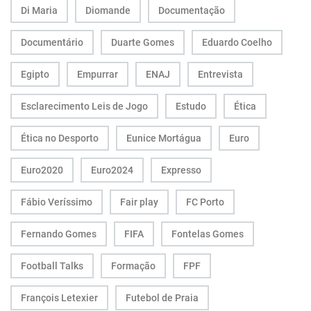
Di Maria
Diomande
Documentação
Documentário
Duarte Gomes
Eduardo Coelho
Egipto
Empurrar
ENAJ
Entrevista
Esclarecimento Leis de Jogo
Estudo
Ética
Ética no Desporto
Eunice Mortágua
Euro
Euro2020
Euro2024
Expresso
Fábio Veríssimo
Fair play
FC Porto
Fernando Gomes
FIFA
Fontelas Gomes
Football Talks
Formação
FPF
François Letexier
Futebol de Praia