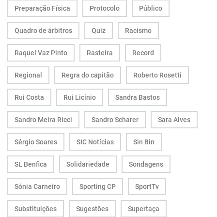
Preparação Física
Protocolo
Público
Quadro de árbitros
Quiz
Racismo
Raquel Vaz Pinto
Rasteira
Record
Regional
Regra do capitão
Roberto Rosetti
Rui Costa
Rui Licínio
Sandra Bastos
Sandro Meira Ricci
Sandro Scharer
Sara Alves
Sérgio Soares
SIC Notícias
Sin Bin
SL Benfica
Solidariedade
Sondagens
Sónia Carneiro
Sporting CP
SportTv
Substituições
Sugestões
Supertaça