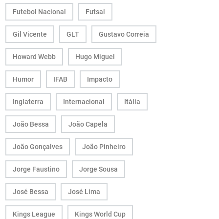
Futebol Nacional
Futsal
Gil Vicente
GLT
Gustavo Correia
Howard Webb
Hugo Miguel
Humor
IFAB
Impacto
Inglaterra
Internacional
Itália
João Bessa
João Capela
João Gonçalves
João Pinheiro
Jorge Faustino
Jorge Sousa
José Bessa
José Lima
Kings League
Kings World Cup