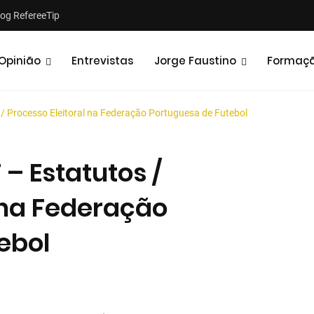
log RefereeTip
Opinião
Entrevistas
Jorge Faustino
Formaç
 Processo Eleitoral na Federação Portuguesa de Futebol
 Estatutos /
 na Federação
Notícias
Opiniões
ebol