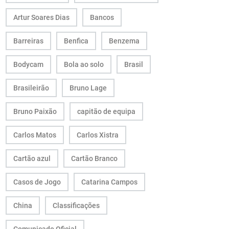
Artur Soares Dias
Bancos
Barreiras
Benfica
Benzema
Bodycam
Bola ao solo
Brasil
Brasileirão
Bruno Lage
Bruno Paixão
capitão de equipa
Carlos Matos
Carlos Xistra
Cartão azul
Cartão Branco
Casos de Jogo
Catarina Campos
China
Classificações