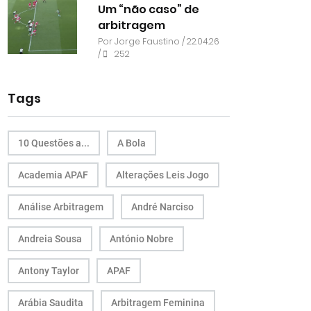
Um “não caso” de
arbitragem
Por
Jorge Faustino
/ 22.04.26
/
252
Tags
10 Questões a...
A Bola
Academia APAF
Alterações Leis Jogo
Análise Arbitragem
André Narciso
Andreia Sousa
António Nobre
Antony Taylor
APAF
Arábia Saudita
Arbitragem Feminina