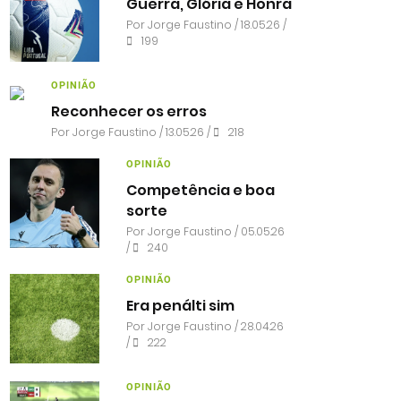
Guerra, Glória e Honra
Por
Jorge Faustino
/ 18.05.26 /
199
OPINIÃO
Reconhecer os erros
Por
Jorge Faustino
/ 13.05.26 /
218
OPINIÃO
Competência e boa
sorte
Por
Jorge Faustino
/ 05.05.26
/
240
OPINIÃO
Era penálti sim
Por
Jorge Faustino
/ 28.04.26
/
222
OPINIÃO