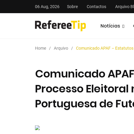
06 Aug, 2026
Sobre
Contactos
Arquivo B
Notícias
Home
Arquivo
Comunicado APAF – Estatutos /
Comunicado APAF –
Processo Eleitoral
stas
Análises
Podcasts
Portuguesa de Fut