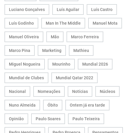
Luciano Gonçalves
Luís Aguilar
Luís Castro
Luís Godinho
Man In The Middle
Manuel Mota
Manuel Oliveira
Mão
Marco Ferreira
Marco Pina
Marketing
Mathieu
Miguel Nogueira
Mourinho
Mundial 2026
Mundial de Clubes
Mundial Qatar 2022
Nacional
Nomeações
Notícias
Núcleos
Nuno Almeida
Óbito
Ontem já era tarde
Opinião
Paulo Soares
Paulo Teixeira
Pedro Henriques
Pedro Proença
Pensamentos