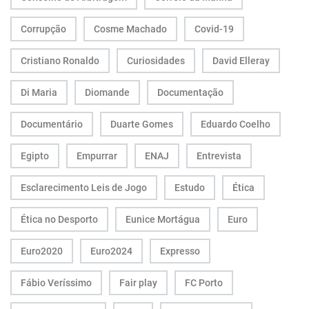
Corrupção
Cosme Machado
Covid-19
Cristiano Ronaldo
Curiosidades
David Elleray
Di Maria
Diomande
Documentação
Documentário
Duarte Gomes
Eduardo Coelho
Egipto
Empurrar
ENAJ
Entrevista
Esclarecimento Leis de Jogo
Estudo
Ética
Ética no Desporto
Eunice Mortágua
Euro
Euro2020
Euro2024
Expresso
Fábio Veríssimo
Fair play
FC Porto