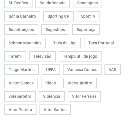
SL Benfica
Solidariedade
Sondagens
Sónia Carneiro
Sporting CP
SportTv
Substituições
Sugestões
Supertaça
Szimon Marciniak
Taça da Liga
Taça Portugal
Taremi
Televisão
Tempo útil de jogo
Tiago Martins
UEFA
Vanessa Gomes
VAR
Victor Gomes
Vídeo
Vídeo-árbitro
videoárbitro
Violência
Vitor Ferreira
Vítor Pereira
Vítor Santos