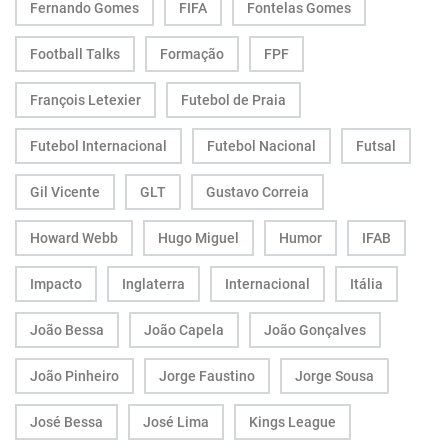
Fernando Gomes
FIFA
Fontelas Gomes
Football Talks
Formação
FPF
François Letexier
Futebol de Praia
Futebol Internacional
Futebol Nacional
Futsal
Gil Vicente
GLT
Gustavo Correia
Howard Webb
Hugo Miguel
Humor
IFAB
Impacto
Inglaterra
Internacional
Itália
João Bessa
João Capela
João Gonçalves
João Pinheiro
Jorge Faustino
Jorge Sousa
José Bessa
José Lima
Kings League