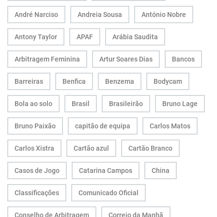
André Narciso
Andreia Sousa
António Nobre
Antony Taylor
APAF
Arábia Saudita
Arbitragem Feminina
Artur Soares Dias
Bancos
Barreiras
Benfica
Benzema
Bodycam
Bola ao solo
Brasil
Brasileirão
Bruno Lage
Bruno Paixão
capitão de equipa
Carlos Matos
Carlos Xistra
Cartão azul
Cartão Branco
Casos de Jogo
Catarina Campos
China
Classificações
Comunicado Oficial
Conselho de Arbitragem
Correio da Manhã