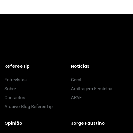
RefereeTip
Notícias
Entrevistas
Geral
Sobre
Arbitragem Feminina
Contactos
APAF
Arquivo Blog RefereeTip
Opinião
Jorge Faustino