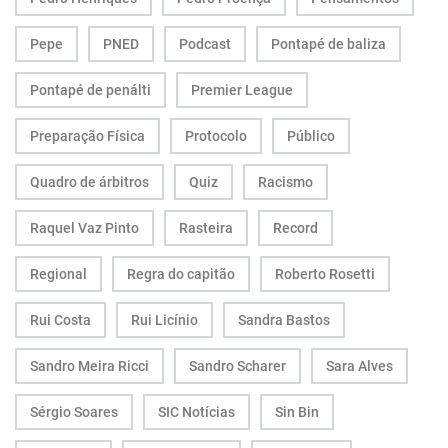
Pepe
PNED
Podcast
Pontapé de baliza
Pontapé de penálti
Premier League
Preparação Física
Protocolo
Público
Quadro de árbitros
Quiz
Racismo
Raquel Vaz Pinto
Rasteira
Record
Regional
Regra do capitão
Roberto Rosetti
Rui Costa
Rui Licínio
Sandra Bastos
Sandro Meira Ricci
Sandro Scharer
Sara Alves
Sérgio Soares
SIC Notícias
Sin Bin