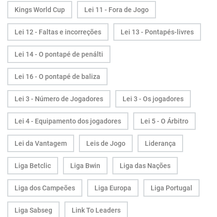
Kings World Cup
Lei 11 - Fora de Jogo
Lei 12 - Faltas e incorreções
Lei 13 - Pontapés-livres
Lei 14 - O pontapé de penálti
Lei 16 - O pontapé de baliza
Lei 3 - Número de Jogadores
Lei 3 - Os jogadores
Lei 4 - Equipamento dos jogadores
Lei 5 - O Árbitro
Lei da Vantagem
Leis de Jogo
Liderança
Liga Betclic
Liga Bwin
Liga das Nações
Liga dos Campeões
Liga Europa
Liga Portugal
Liga Sabseg
Link To Leaders