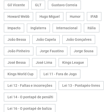
Gil Vicente
GLT
Gustavo Correia
Howard Webb
Hugo Miguel
Humor
IFAB
Impacto
Inglaterra
Internacional
Itália
João Bessa
João Capela
João Gonçalves
João Pinheiro
Jorge Faustino
Jorge Sousa
José Bessa
José Lima
Kings League
Kings World Cup
Lei 11 - Fora de Jogo
Lei 12 - Faltas e incorreções
Lei 13 - Pontapés-livres
Lei 14 - O pontapé de penálti
Lei 16 - O pontapé de baliza