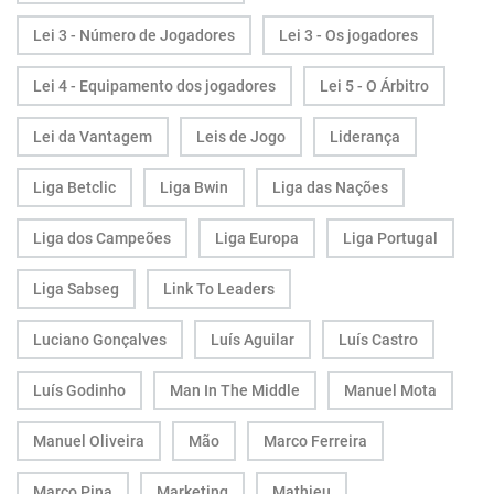
Lei 3 - Número de Jogadores
Lei 3 - Os jogadores
Lei 4 - Equipamento dos jogadores
Lei 5 - O Árbitro
Lei da Vantagem
Leis de Jogo
Liderança
Liga Betclic
Liga Bwin
Liga das Nações
Liga dos Campeões
Liga Europa
Liga Portugal
Liga Sabseg
Link To Leaders
Luciano Gonçalves
Luís Aguilar
Luís Castro
Luís Godinho
Man In The Middle
Manuel Mota
Manuel Oliveira
Mão
Marco Ferreira
Marco Pina
Marketing
Mathieu