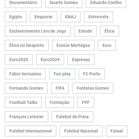
Documentário
Duarte Gomes
Eduardo Coelho
Egipto
Empurrar
ENAJ
Entrevista
Esclarecimento Leis de Jogo
Estudo
Ética
Ética no Desporto
Eunice Mortágua
Euro
Euro2020
Euro2024
Expresso
Fábio Veríssimo
Fair play
FC Porto
Fernando Gomes
FIFA
Fontelas Gomes
Football Talks
Formação
FPF
François Letexier
Futebol de Praia
Futebol Internacional
Futebol Nacional
Futsal