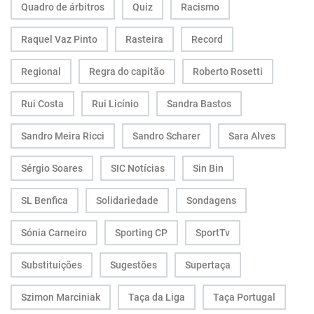
Quadro de árbitros
Quiz
Racismo
Raquel Vaz Pinto
Rasteira
Record
Regional
Regra do capitão
Roberto Rosetti
Rui Costa
Rui Licínio
Sandra Bastos
Sandro Meira Ricci
Sandro Scharer
Sara Alves
Sérgio Soares
SIC Notícias
Sin Bin
SL Benfica
Solidariedade
Sondagens
Sónia Carneiro
Sporting CP
SportTv
Substituições
Sugestões
Supertaça
Szimon Marciniak
Taça da Liga
Taça Portugal