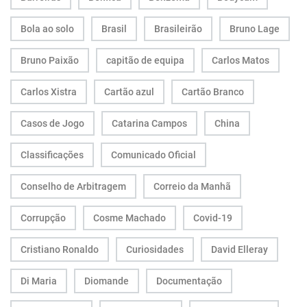
Bola ao solo
Brasil
Brasileirão
Bruno Lage
Bruno Paixão
capitão de equipa
Carlos Matos
Carlos Xistra
Cartão azul
Cartão Branco
Casos de Jogo
Catarina Campos
China
Classificações
Comunicado Oficial
Conselho de Arbitragem
Correio da Manhã
Corrupção
Cosme Machado
Covid-19
Cristiano Ronaldo
Curiosidades
David Elleray
Di Maria
Diomande
Documentação