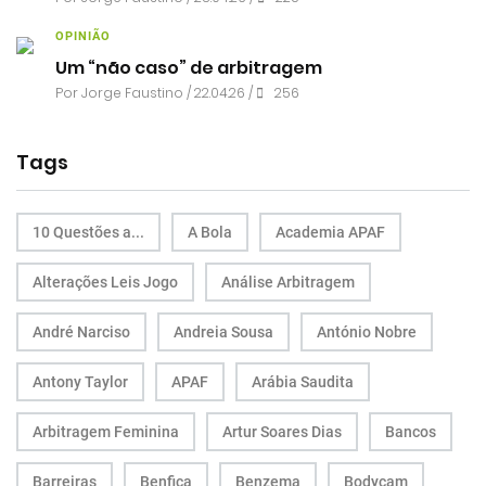
OPINIÃO
Um “não caso” de arbitragem
Por
Jorge Faustino
/ 22.04.26 /
256
Tags
10 Questões a...
A Bola
Academia APAF
Alterações Leis Jogo
Análise Arbitragem
André Narciso
Andreia Sousa
António Nobre
Antony Taylor
APAF
Arábia Saudita
Arbitragem Feminina
Artur Soares Dias
Bancos
Barreiras
Benfica
Benzema
Bodycam