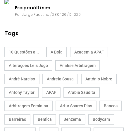
Era penálti sim
Por
Jorge Faustino
/ 28.04.26 /
229
Tags
10 Questões a...
A Bola
Academia APAF
Alterações Leis Jogo
Análise Arbitragem
André Narciso
Andreia Sousa
António Nobre
Antony Taylor
APAF
Arábia Saudita
Arbitragem Feminina
Artur Soares Dias
Bancos
Barreiras
Benfica
Benzema
Bodycam