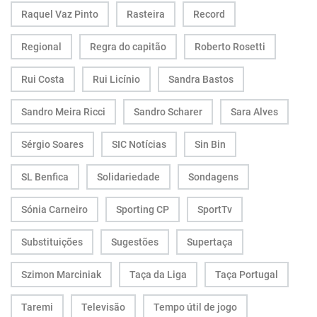
Raquel Vaz Pinto
Rasteira
Record
Regional
Regra do capitão
Roberto Rosetti
Rui Costa
Rui Licínio
Sandra Bastos
Sandro Meira Ricci
Sandro Scharer
Sara Alves
Sérgio Soares
SIC Notícias
Sin Bin
SL Benfica
Solidariedade
Sondagens
Sónia Carneiro
Sporting CP
SportTv
Substituições
Sugestões
Supertaça
Szimon Marciniak
Taça da Liga
Taça Portugal
Taremi
Televisão
Tempo útil de jogo