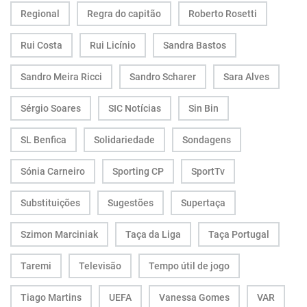
Regional
Regra do capitão
Roberto Rosetti
Rui Costa
Rui Licínio
Sandra Bastos
Sandro Meira Ricci
Sandro Scharer
Sara Alves
Sérgio Soares
SIC Notícias
Sin Bin
SL Benfica
Solidariedade
Sondagens
Sónia Carneiro
Sporting CP
SportTv
Substituições
Sugestões
Supertaça
Szimon Marciniak
Taça da Liga
Taça Portugal
Taremi
Televisão
Tempo útil de jogo
Tiago Martins
UEFA
Vanessa Gomes
VAR