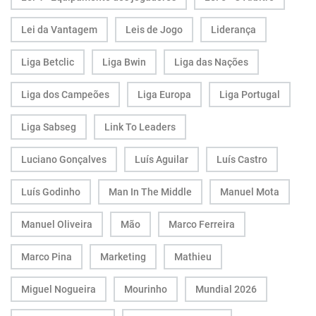
Lei da Vantagem
Leis de Jogo
Liderança
Liga Betclic
Liga Bwin
Liga das Nações
Liga dos Campeões
Liga Europa
Liga Portugal
Liga Sabseg
Link To Leaders
Luciano Gonçalves
Luís Aguilar
Luís Castro
Luís Godinho
Man In The Middle
Manuel Mota
Manuel Oliveira
Mão
Marco Ferreira
Marco Pina
Marketing
Mathieu
Miguel Nogueira
Mourinho
Mundial 2026