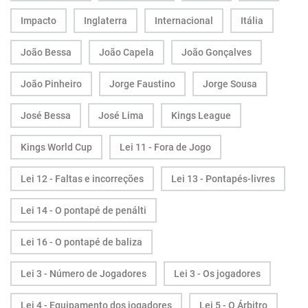
Impacto
Inglaterra
Internacional
Itália
João Bessa
João Capela
João Gonçalves
João Pinheiro
Jorge Faustino
Jorge Sousa
José Bessa
José Lima
Kings League
Kings World Cup
Lei 11 - Fora de Jogo
Lei 12 - Faltas e incorreções
Lei 13 - Pontapés-livres
Lei 14 - O pontapé de penálti
Lei 16 - O pontapé de baliza
Lei 3 - Número de Jogadores
Lei 3 - Os jogadores
Lei 4 - Equipamento dos jogadores
Lei 5 - O Árbitro