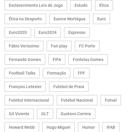
Esclarecimento Leis de Jogo
Estudo
Ética
Ética no Desporto
Eunice Mortágua
Euro
Euro2020
Euro2024
Expresso
Fábio Veríssimo
Fair play
FC Porto
Fernando Gomes
FIFA
Fontelas Gomes
Football Talks
Formação
FPF
François Letexier
Futebol de Praia
Futebol Internacional
Futebol Nacional
Futsal
Gil Vicente
GLT
Gustavo Correia
Howard Webb
Hugo Miguel
Humor
IFAB