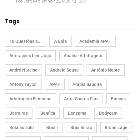
Por
Jorge Faustino
/ 22.04.26 /
256
Tags
10 Questões a...
A Bola
Academia APAF
Alterações Leis Jogo
Análise Arbitragem
André Narciso
Andreia Sousa
António Nobre
Antony Taylor
APAF
Arábia Saudita
Arbitragem Feminina
Artur Soares Dias
Bancos
Barreiras
Benfica
Benzema
Bodycam
Bola ao solo
Brasil
Brasileirão
Bruno Lage