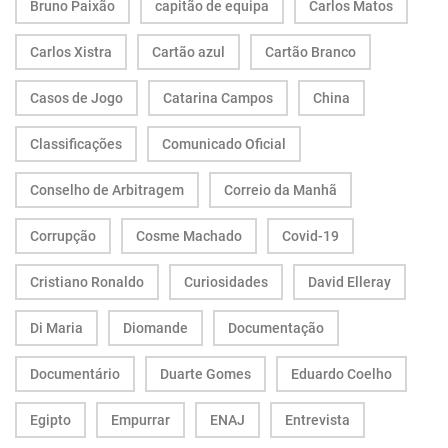
Bruno Paixão
capitão de equipa
Carlos Matos
Carlos Xistra
Cartão azul
Cartão Branco
Casos de Jogo
Catarina Campos
China
Classificações
Comunicado Oficial
Conselho de Arbitragem
Correio da Manhã
Corrupção
Cosme Machado
Covid-19
Cristiano Ronaldo
Curiosidades
David Elleray
Di Maria
Diomande
Documentação
Documentário
Duarte Gomes
Eduardo Coelho
Egipto
Empurrar
ENAJ
Entrevista