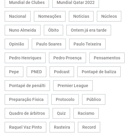
Mundial de Clubes
Mundial Qatar 2022
Nacional
Nomeações
Notícias
Núcleos
Nuno Almeida
Óbito
Ontem já era tarde
Opinião
Paulo Soares
Paulo Teixeira
Pedro Henriques
Pedro Proença
Pensamentos
Pepe
PNED
Podcast
Pontapé de baliza
Pontapé de penálti
Premier League
Preparação Física
Protocolo
Público
Quadro de árbitros
Quiz
Racismo
Raquel Vaz Pinto
Rasteira
Record