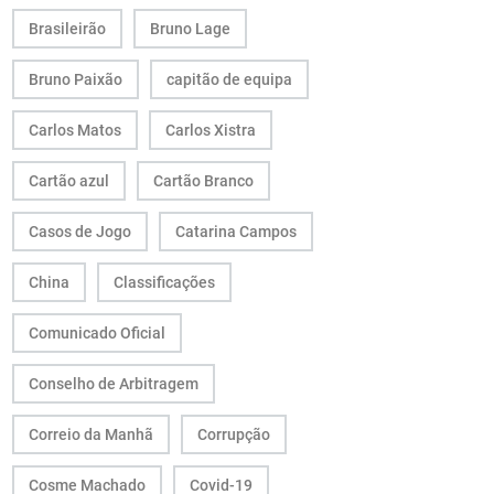
Brasileirão
Bruno Lage
Bruno Paixão
capitão de equipa
Carlos Matos
Carlos Xistra
Cartão azul
Cartão Branco
Casos de Jogo
Catarina Campos
China
Classificações
Comunicado Oficial
Conselho de Arbitragem
Correio da Manhã
Corrupção
Cosme Machado
Covid-19