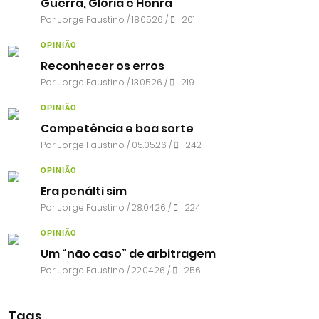
Guerra, Glória e Honra
Por
Jorge Faustino
/ 18.05.26 /
201
OPINIÃO
Reconhecer os erros
Por
Jorge Faustino
/ 13.05.26 /
219
OPINIÃO
Competência e boa sorte
Por
Jorge Faustino
/ 05.05.26 /
242
OPINIÃO
Era penálti sim
Por
Jorge Faustino
/ 28.04.26 /
224
OPINIÃO
Um “não caso” de arbitragem
Por
Jorge Faustino
/ 22.04.26 /
256
Tags