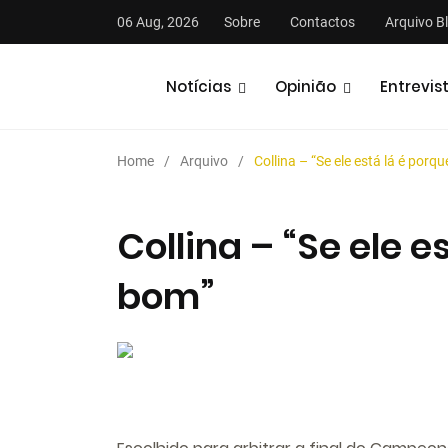
06 Aug, 2026
Sobre
Contactos
Arquivo B
Notícias
Opinião
Entrevis
Home
Arquivo
Collina – “Se ele está lá é porq
Collina – “Se ele e
bom”
stas
Análises
Podcasts