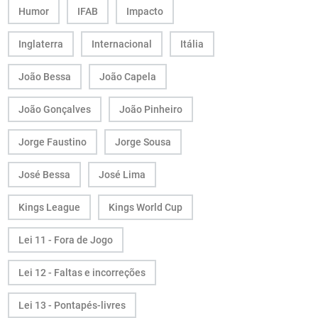
Humor
IFAB
Impacto
Inglaterra
Internacional
Itália
João Bessa
João Capela
João Gonçalves
João Pinheiro
Jorge Faustino
Jorge Sousa
José Bessa
José Lima
Kings League
Kings World Cup
Lei 11 - Fora de Jogo
Lei 12 - Faltas e incorreções
Lei 13 - Pontapés-livres