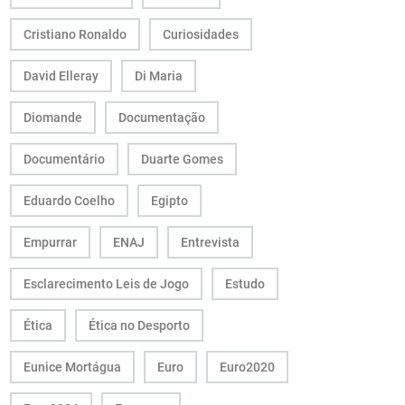
Cristiano Ronaldo
Curiosidades
David Elleray
Di Maria
Diomande
Documentação
Documentário
Duarte Gomes
Eduardo Coelho
Egipto
Empurrar
ENAJ
Entrevista
Esclarecimento Leis de Jogo
Estudo
Ética
Ética no Desporto
Eunice Mortágua
Euro
Euro2020