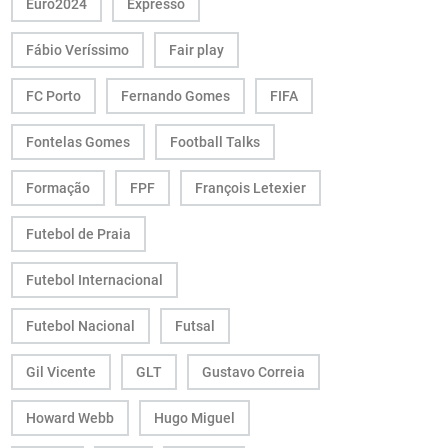
Euro2024
Expresso
Fábio Veríssimo
Fair play
FC Porto
Fernando Gomes
FIFA
Fontelas Gomes
Football Talks
Formação
FPF
François Letexier
Futebol de Praia
Futebol Internacional
Futebol Nacional
Futsal
Gil Vicente
GLT
Gustavo Correia
Howard Webb
Hugo Miguel