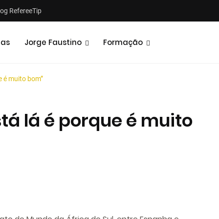
log RefereeTip
tas
Jorge Faustino
Formação
ue é muito bom”
stá lá é porque é muito
Notícias
Opiniões