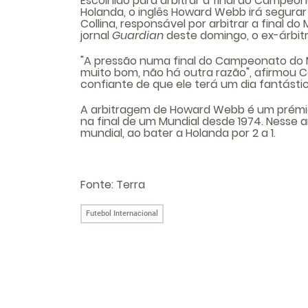
Escolhido para arbitrar a final do Campeo
Holanda, o inglês Howard Webb irá segurar a
Collina, responsável por arbitrar a final d
jornal
Guardian
deste domingo, o ex-árbitr
"A pressão numa final do Campeonato do M
muito bom, não há outra razão", afirmou C
confiante de que ele terá um dia fantástic
A arbitragem de Howard Webb é um prémio 
na final de um Mundial desde 1974. Nesse 
mundial, ao bater a Holanda por 2 a 1.
Fonte:
Terra
Futebol Internacional