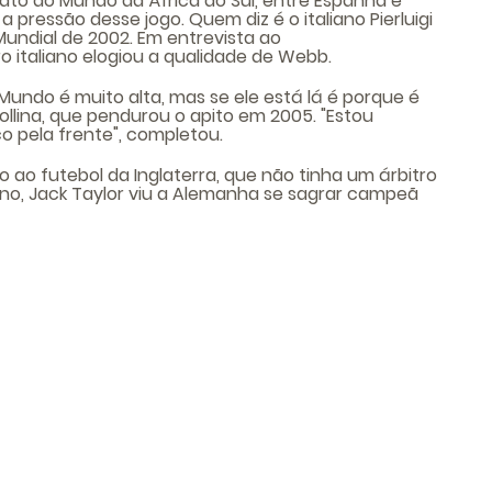
nato do Mundo da África do Sul, entre Espanha e
 pressão desse jogo. Quem diz é o italiano Pierluigi
o Mundial de 2002. Em entrevista ao
o italiano elogiou a qualidade de Webb.
undo é muito alta, mas se ele está lá é porque é
ollina, que pendurou o apito em 2005. "Estou
o pela frente", completou.
ao futebol da Inglaterra, que não tinha um árbitro
ano, Jack Taylor viu a Alemanha se sagrar campeã