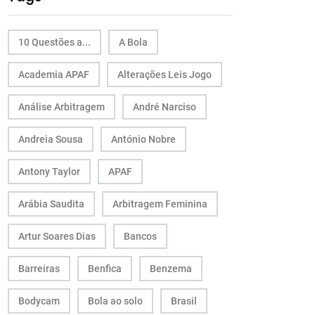
10 Questões a...
A Bola
Academia APAF
Alterações Leis Jogo
Análise Arbitragem
André Narciso
Andreia Sousa
António Nobre
Antony Taylor
APAF
Arábia Saudita
Arbitragem Feminina
Artur Soares Dias
Bancos
Barreiras
Benfica
Benzema
Bodycam
Bola ao solo
Brasil