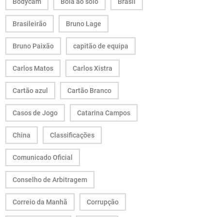
Bodycam
Bola ao solo
Brasil
Brasileirão
Bruno Lage
Bruno Paixão
capitão de equipa
Carlos Matos
Carlos Xistra
Cartão azul
Cartão Branco
Casos de Jogo
Catarina Campos
China
Classificações
Comunicado Oficial
Conselho de Arbitragem
Correio da Manhã
Corrupção