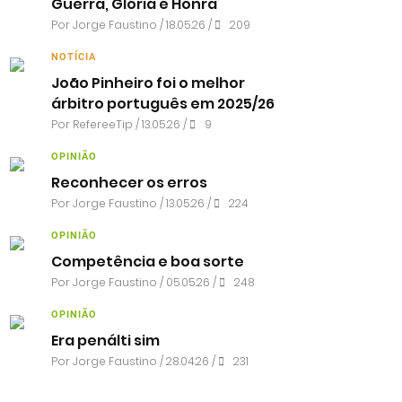
Guerra, Glória e Honra
Por
Jorge Faustino
/ 18.05.26 /
209
NOTÍCIA
João Pinheiro foi o melhor
árbitro português em 2025/26
Por RefereeTip / 13.05.26 /
9
OPINIÃO
Reconhecer os erros
Por
Jorge Faustino
/ 13.05.26 /
224
OPINIÃO
Competência e boa sorte
Por
Jorge Faustino
/ 05.05.26 /
248
OPINIÃO
Era penálti sim
Por
Jorge Faustino
/ 28.04.26 /
231