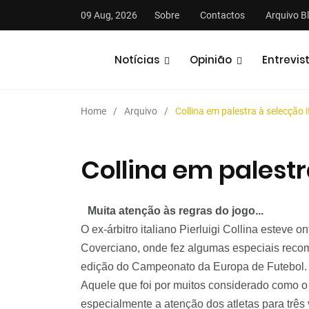
09 Aug, 2026
Sobre
Contactos
Arquivo B
Notícias
Opinião
Entrevis
Home
Arquivo
Collina em palestra à selecção i
Collina em palestr
stas
Análises
Podcasts
Muita atenção às regras do jogo...
O ex-árbitro italiano Pierluigi Collina esteve 
Coverciano, onde fez algumas especiais reco
edição do Campeonato da Europa de Futebol.
Aquele que foi por muitos considerado como 
especialmente a atenção dos atletas para três