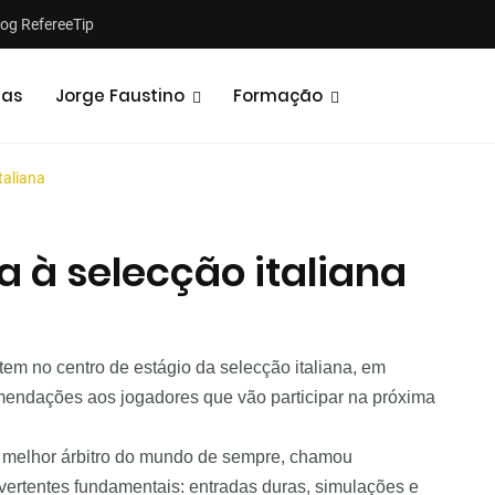
log RefereeTip
tas
Jorge Faustino
Formação
taliana
a à selecção italiana
Notícias
Opiniões
ontem no centro de estágio da selecção italiana, em
mendações aos jogadores que vão participar na próxima
o melhor árbitro do mundo de sempre, chamou
 vertentes fundamentais: entradas duras, simulações e