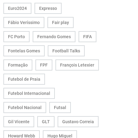
Euro2024
Expresso
Fábio Veríssimo
Fair play
FC Porto
Fernando Gomes
FIFA
Fontelas Gomes
Football Talks
Formação
FPF
François Letexier
Futebol de Praia
Futebol Internacional
Futebol Nacional
Futsal
Gil Vicente
GLT
Gustavo Correia
Howard Webb
Hugo Miguel