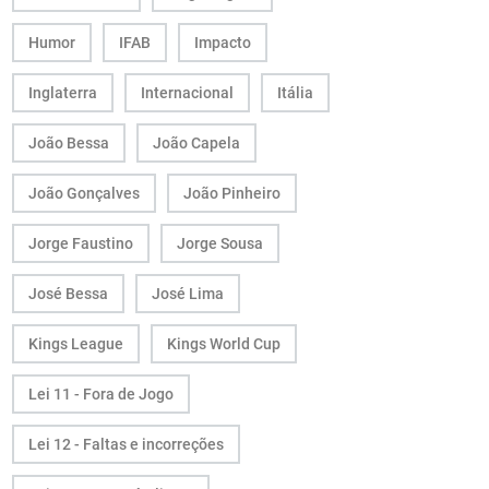
Humor
IFAB
Impacto
Inglaterra
Internacional
Itália
João Bessa
João Capela
João Gonçalves
João Pinheiro
Jorge Faustino
Jorge Sousa
José Bessa
José Lima
Kings League
Kings World Cup
Lei 11 - Fora de Jogo
Lei 12 - Faltas e incorreções