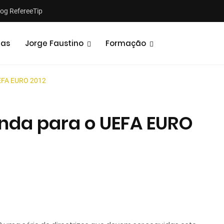
log RefereeTip
tas
Jorge Faustino
Formação
UEFA EURO 2012
enda para o UEFA EURO
Notícias
Opiniões