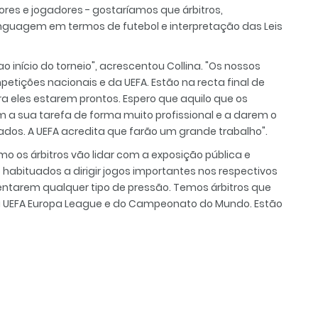
ores e jogadores - gostaríamos que árbitros,
nguagem em termos de futebol e interpretação das Leis
 início do torneio", acrescentou Collina. "Os nossos
etições nacionais e da UEFA. Estão na recta final de
 eles estarem prontos. Espero que aquilo que os
om a sua tarefa de forma muito profissional e a darem o
ados. A UEFA acredita que farão um grande trabalho".
 os árbitros vão lidar com a exposição pública e
o habituados a dirigir jogos importantes nos respectivos
frentarem qualquer tipo de pressão. Temos árbitros que
da UEFA Europa League e do Campeonato do Mundo. Estão