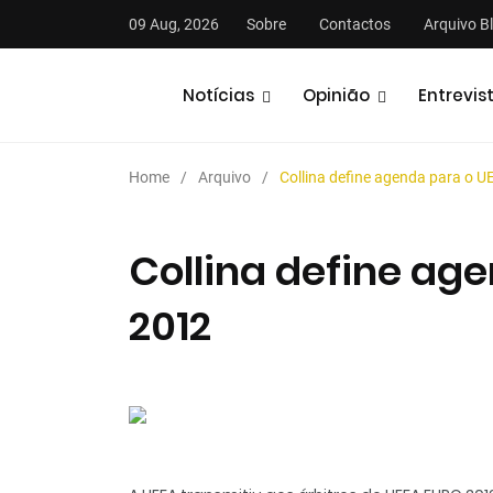
09 Aug, 2026
Sobre
Contactos
Arquivo B
Notícias
Opinião
Entrevis
Home
Arquivo
Collina define agenda para o 
Collina define ag
2012
stas
Análises
Podcasts