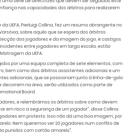
12 uma série de directrizes que devem ser seguidas este
nfiança nas capacidades dos árbitros para realizarem
 da UEFA, Pierluigi Collina, fez um resumo abrangente no
arsóvia, sobre aquilo que se espera dos árbitros
Protecção dos jogadores e da imagem do jogo, e castigos
incidentes entre jogadores em larga escala, estão
Arbitragem da UEFA.
irigidos por uma equipa completa de sete elementos, com
itro, bem como dois árbitros assistentes adicionais e um
entes adicionais, que se posicionam junto à linha-de-golo
 decorrem na área, serão utilizados como parte de
ernational Board.
ogadores, e relembrámos os árbitros sobre como devem
r em risco a segurança de um jogador", disse Collina.
ogadores em protesto. Isso não dá uma boa imagem, por
elo. Nem queremos ver 20 jogadores num conflito de
ão punidos com cartão amarelo".