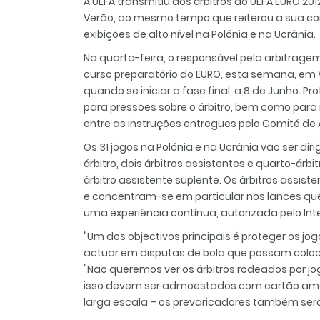
A UEFA transmitiu aos árbitros do UEFA EURO 20
Verão, ao mesmo tempo que reiterou a sua co
exibições de alto nível na Polónia e na Ucrânia.
Na quarta-feira, o responsável pela arbitragem
curso preparatório do EURO, esta semana, em V
quando se iniciar a fase final, a 8 de Junho. 
para pressões sobre o árbitro, bem como para 
entre as instruções entregues pelo Comité de 
Os 31 jogos na Polónia e na Ucrânia vão ser d
árbitro, dois árbitros assistentes e quarto-árb
árbitro assistente suplente. Os árbitros assist
e concentram-se em particular nos lances que
uma experiência contínua, autorizada pelo Int
"Um dos objectivos principais é proteger os j
actuar em disputas de bola que possam coloca
"Não queremos ver os árbitros rodeados por j
isso devem ser admoestados com cartão amar
larga escala – os prevaricadores também ser