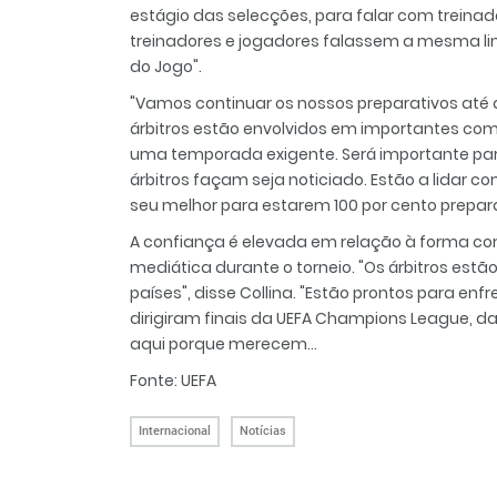
estágio das selecções, para falar com treinad
treinadores e jogadores falassem a mesma li
do Jogo".
"Vamos continuar os nossos preparativos até ao
árbitros estão envolvidos em importantes comp
uma temporada exigente. Será importante para
árbitros façam seja noticiado. Estão a lidar c
seu melhor para estarem 100 por cento prepar
A confiança é elevada em relação à forma como
mediática durante o torneio. "Os árbitros estã
países", disse Collina. "Estão prontos para en
dirigiram finais da UEFA Champions League, 
aqui porque merecem…
Fonte: UEFA
Internacional
Notícias