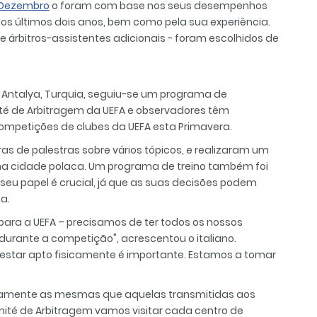
m Dezembro
o foram com base nos seus desempenhos
os últimos dois anos, bem como pela sua experiência.
 e árbitros-assistentes adicionais - foram escolhidos de
m Antalya, Turquia, seguiu-se um programa de
é de Arbitragem da UEFA e observadores têm
competições de clubes da UEFA esta Primavera.
ras de palestras sobre vários tópicos, e realizaram um
, na cidade polaca. Um programa de treino também foi
 seu papel é crucial, já que as suas decisões podem
a.
para a UEFA – precisamos de ter todos os nossos
 durante a competição", acrescentou o italiano.
– estar apto fisicamente é importante. Estamos a tomar
ctamente as mesmas que aquelas transmitidas aos
ité de Arbitragem vamos visitar cada centro de