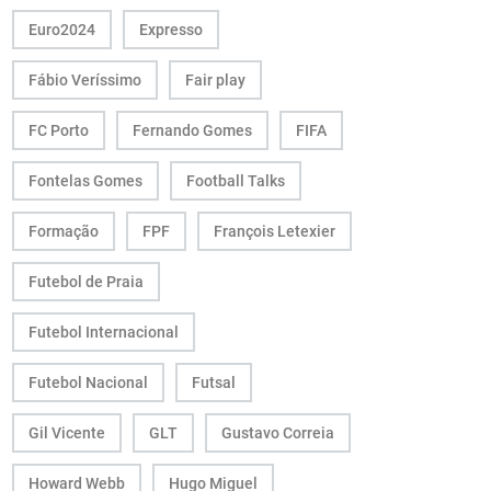
Euro2024
Expresso
Fábio Veríssimo
Fair play
FC Porto
Fernando Gomes
FIFA
Fontelas Gomes
Football Talks
Formação
FPF
François Letexier
Futebol de Praia
Futebol Internacional
Futebol Nacional
Futsal
Gil Vicente
GLT
Gustavo Correia
Howard Webb
Hugo Miguel