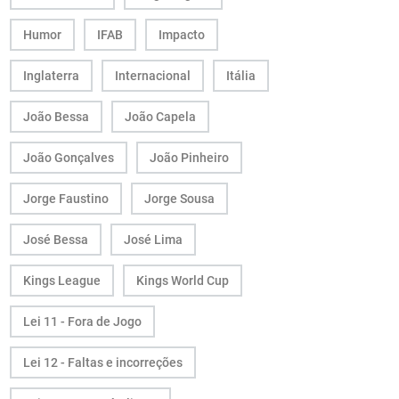
Humor
IFAB
Impacto
Inglaterra
Internacional
Itália
João Bessa
João Capela
João Gonçalves
João Pinheiro
Jorge Faustino
Jorge Sousa
José Bessa
José Lima
Kings League
Kings World Cup
Lei 11 - Fora de Jogo
Lei 12 - Faltas e incorreções