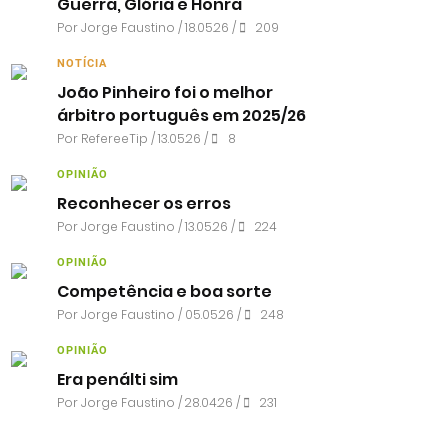
Guerra, Glória e Honra
Por
Jorge Faustino
/ 18.05.26 /
209
NOTÍCIA
João Pinheiro foi o melhor
árbitro português em 2025/26
Por RefereeTip / 13.05.26 /
8
OPINIÃO
Reconhecer os erros
Por
Jorge Faustino
/ 13.05.26 /
224
OPINIÃO
Competência e boa sorte
Por
Jorge Faustino
/ 05.05.26 /
248
OPINIÃO
Era penálti sim
Por
Jorge Faustino
/ 28.04.26 /
231