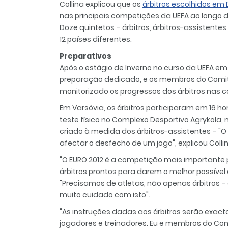
Collina explicou que os
árbitros escolhidos e
nas principais competições da UEFA ao longo d
Doze quintetos – árbitros, árbitros-assistentes
12 países diferentes.
Preparativos
Após o estágio de Inverno no curso da UEFA e
preparação dedicado, e os membros do Comit
monitorizado os progressos dos árbitros nas 
Em Varsóvia, os árbitros participaram em 16 ho
teste físico no Complexo Desportivo Agrykola
criado à medida dos árbitros-assistentes – "O
afectar o desfecho de um jogo", explicou Collin
"O EURO 2012 é a competição mais importante 
árbitros prontos para darem o melhor possível
"Precisamos de atletas, não apenas árbitros 
muito cuidado com isto".
"As instruções dadas aos árbitros serão exa
jogadores e treinadores. Eu e membros do Com