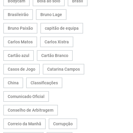
Bodycam
Bola ao solo
Brasil
Brasileirão
Bruno Lage
Bruno Paixão
capitão de equipa
Carlos Matos
Carlos Xistra
Cartão azul
Cartão Branco
Casos de Jogo
Catarina Campos
China
Classificações
Comunicado Oficial
Conselho de Arbitragem
Correio da Manhã
Corrupção